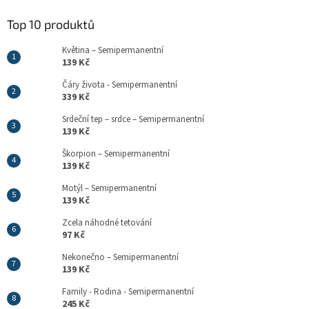
Top 10 produktů
Květina – Semipermanentní
139 Kč
Čáry života - Semipermanentní
339 Kč
Srdeční tep – srdce – Semipermanentní
139 Kč
Škorpion – Semipermanentní
139 Kč
Motýl – Semipermanentní
139 Kč
Zcela náhodné tetování
97 Kč
Nekonečno – Semipermanentní
139 Kč
Family - Rodina - Semipermanentní
245 Kč