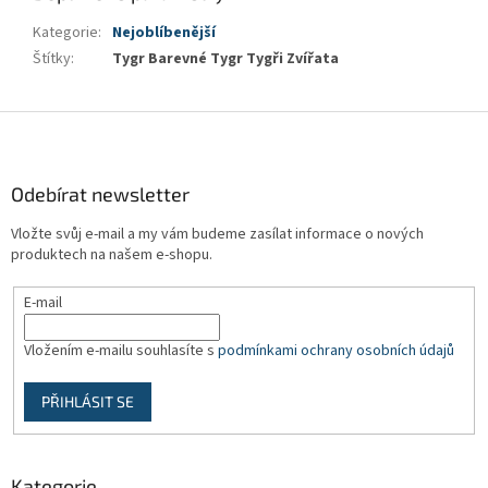
Kategorie
:
Nejoblíbenější
Štítky
:
Tygr Barevné Tygr Tygři Zvířata
Z
á
p
a
Odebírat newsletter
t
Vložte svůj e-mail a my vám budeme zasílat informace o nových
í
produktech na našem e-shopu.
E-mail
Vložením e-mailu souhlasíte s
podmínkami ochrany osobních údajů
PŘIHLÁSIT SE
Kategorie