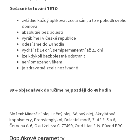
Dočasné tetování TETO
zvládne každý aplikovat zcela sám, a to v pohodlí svého
domova
absolutně bez bolesti
vyrábíme i v České republice
odesíláme do 24 hodin
vydrží až 14 dní, semipermanentní až 21 dní
lze kdykoli bezbolestně odstranit
není omezeno věkem
je zdravotně zcela nezávadné
99% objednávek doručíme nejpozději do 48 hodin
Složení: Minerální olej, Lněný olej, Sójový olej, Akrylátové
kopolymery, Propylenglykol, Brilantní modř, Žlutá č. 5 a 6,
Červená č. 6, Oxid železa CI 77499, Oxid titaničitý. Původ PRC.
Doplňkové parametry