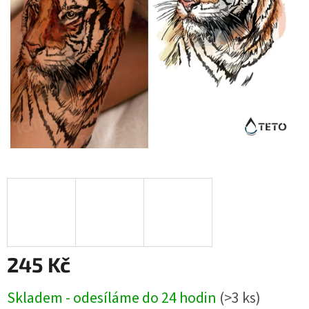
245 Kč
Měrná
Skladem - odesíláme do 24 hodin
(>3 ks)
cena: