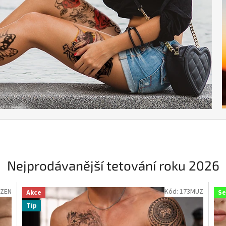
Nejprodávanější tetování roku 2026
3ZEN
Kód:
173MUZ
Akce
Se
Tip