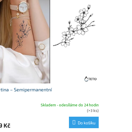
tina – Semipermanentní
Skladem - odesíláme do 24 hodin
měrné
(>3 ks)
nocení
duktu
Do košíku
9 Kč