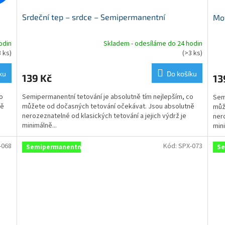
Srdeční tep – srdce – Semipermanentní
Mo
odin
Skladem - odesíláme do 24 hodin
Průměrné
Prů
3 ks)
(>3 ks)
hodnocení
hod
produktu
pro
ku
Do košíku
139 Kč
13
je
je
5,0
5,0
o
Semipermanentní tetování je absolutně tím nejlepším, co
z
Sem
z
ně
můžete od dočasných tetování očekávat. Jsou absolutně
5
můž
5
nerozeznatelné od klasických tetování a jejich výdrž je
hvězdiček.
nero
hvě
minimálně...
mini
-068
Kód:
SPX-073
Semipermanentní
Se