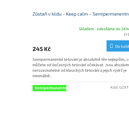
Zůstaň v klidu - Keep calm – Semipermanentn
Skladem - odesíláme do 24 h
Průměrné
(>
hodnocení
produktu
Do koší
245 Kč
je
5,0
Semipermanentní tetování je absolutně tím nejlepším, c
z
můžete od dočasných tetování očekávat. Jsou absolut
5
nerozeznatelné od klasických tetování a jejich výdrž je
hvězdiček.
minimálně...
Kód:
GZXT
Semipermanentní