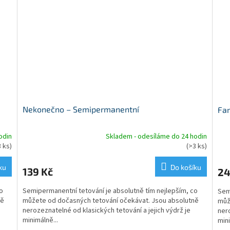
Nekonečno – Semipermanentní
Fam
odin
Skladem - odesíláme do 24 hodin
Průměrné
Prů
3 ks)
(>3 ks)
hodnocení
hod
produktu
pro
ku
Do košíku
139 Kč
24
je
je
5,0
5,0
o
Semipermanentní tetování je absolutně tím nejlepším, co
z
Sem
z
ně
můžete od dočasných tetování očekávat. Jsou absolutně
5
můž
5
nerozeznatelné od klasických tetování a jejich výdrž je
hvězdiček.
nero
hvě
minimálně...
mini