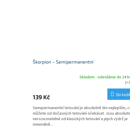
Škorpion – Semipermanentní
Skladem - odesíláme do 24 h
Průměrné
(>
hodnocení
produktu
Do koší
139 Kč
je
5,0
Semipermanentní tetování je absolutně tím nejlepším, c
z
můžete od dočasných tetování očekávat. Jsou absolut
5
nerozeznatelné od klasických tetování a jejich výdrž je
hvězdiček.
minimálně...