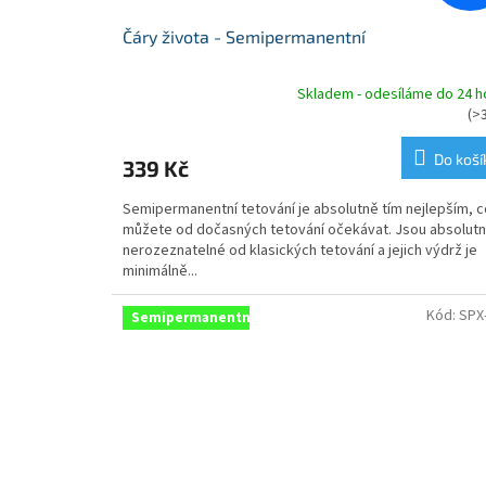
Čáry života - Semipermanentní
Skladem - odesíláme do 24 h
Průměrné
(>
hodnocení
produktu
Do koší
339 Kč
je
4,9
Semipermanentní tetování je absolutně tím nejlepším, c
z
můžete od dočasných tetování očekávat. Jsou absolut
5
nerozeznatelné od klasických tetování a jejich výdrž je
hvězdiček.
minimálně...
Kód:
SPX
Semipermanentní