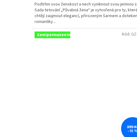
Podtrhni svou ženskost a nech vyniknout svou jemnou sí
Sada tetování „Půvabná žena“ je vytvořená pro ty, kter
chtějí zaujmout elegancí, přirozeným šarmem a doteke
romantiky...
Kód:
GZ
Semipermanentní
399 K
–15 