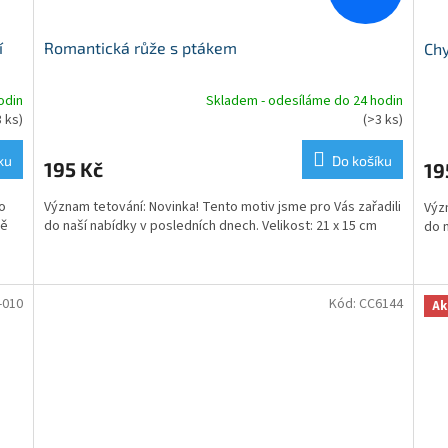
í
Romantická růže s ptákem
Chy
odin
Skladem - odesíláme do 24 hodin
Průměrné
Prů
3 ks)
(>3 ks)
hodnocení
hod
produktu
pro
ku
Do košíku
195 Kč
19
je
je
5,0
5,0
o
Význam tetování: Novinka! Tento motiv jsme pro Vás zařadili
z
Význ
z
ně
do naší nabídky v posledních dnech. Velikost: 21 x 15 cm
5
do n
5
hvězdiček.
hvě
-010
Kód:
CC6144
Ak