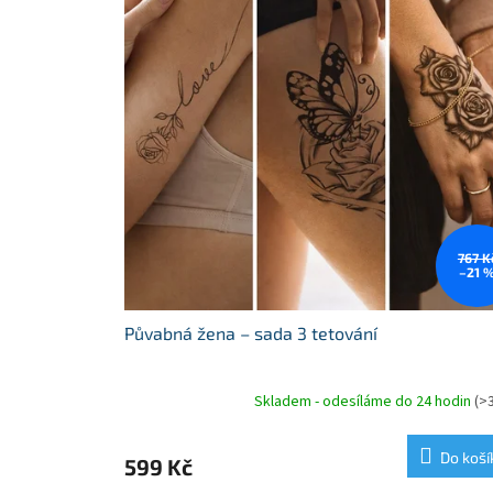
767 K
–21 
Půvabná žena – sada 3 tetování
Skladem - odesíláme do 24 hodin
(>
Do koší
599 Kč