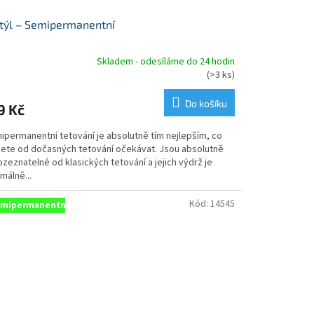
týl – Semipermanentní
Skladem - odesíláme do 24 hodin
měrné
(>3 ks)
nocení
duktu
Do košíku
9 Kč
ipermanentní tetování je absolutně tím nejlepším, co
ete od dočasných tetování očekávat. Jsou absolutně
zeznatelné od klasických tetování a jejich výdrž je
zdiček.
málně...
Kód:
14545
mipermanentní