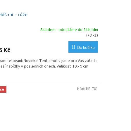
bíš mi – růže
Skladem - odesíláme do 24 hodin
měrné
(>3 ks)
nocení
duktu
Do košíku
5 Kč
am tetování: Novinka! Tento motiv jsme pro Vás zařadili
aší nabídky v posledních dnech. Velikost: 19 x 9 cm
zdiček.
Kód:
HB-701
ce