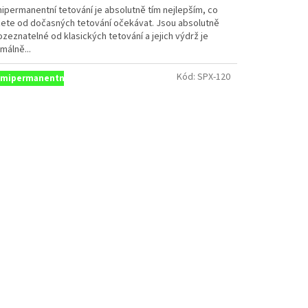
ipermanentní tetování je absolutně tím nejlepším, co
ete od dočasných tetování očekávat. Jsou absolutně
zeznatelné od klasických tetování a jejich výdrž je
zdiček.
málně...
Kód:
SPX-120
mipermanentní