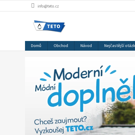
Přejít
info@teto.cz
na
obsah
Domů
Obchod
Návod
Nejčastější otáz