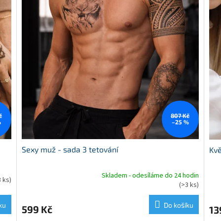
č
807 Kč
%
–25 %
Sexy muž - sada 3 tetování
Kvě
Skladem - odesíláme do 24 hodin
3 ks)
Průměrné
Prů
(>3 ks)
hodnocení
hod
produktu
pro
ku
Do košíku
599 Kč
13
je
je
5,0
5,0