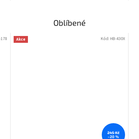
Oblíbené
-178
Kód:
HB-430X
Akce
245 Kč
–20 %