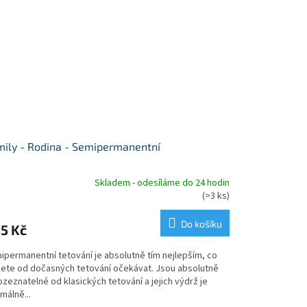
ily - Rodina - Semipermanentní
Skladem - odesíláme do 24 hodin
měrné
(>3 ks)
nocení
duktu
Do košíku
5 Kč
ipermanentní tetování je absolutně tím nejlepším, co
ete od dočasných tetování očekávat. Jsou absolutně
zeznatelné od klasických tetování a jejich výdrž je
zdiček.
málně...