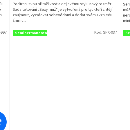
lu.
Podtrhni svou přitažlivost a dej svému stylu nový rozměr.
z
Sem
z
é
Sada tetování „Sexy muž“ je vytvořená pro ty, kteří chtějí
5
můž
5
m
zaujmout, vyzařovat sebevědomí a dodat svému vzhledu
hvězdiček.
nero
hvě
šmrnc...
mini
-997
Kód:
SPX-037
Semipermanentní
Se
č
%