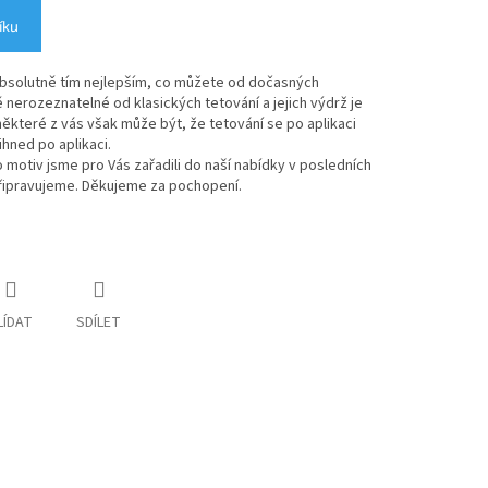
íku
absolutně tím nejlepším, co můžete od dočasných
 nerozeznatelné od klasických tetování a jejich výdrž je
ěkteré z vás však může být, že tetování se po aplikaci
 ihned po aplikaci.
 motiv jsme pro Vás zařadili do naší nabídky v posledních
řipravujeme. Děkujeme za pochopení.
LÍDAT
SDÍLET