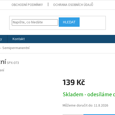
OBCHODNÍ PODMÍNKY
OCHRANA OSOBNÍCH ÚDAJŮ
HLEDAT
ky
Kontakt
– Semipermanentní
ní
SPX-073
ení
139 Kč
Měrná
Skladem - odesíláme 
cena:
Můžeme doručit do:
11.8.2026