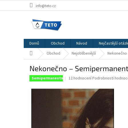
Přejít
info@teto.cz
na
obsah
Domů
Obchod
Návod
Nejčastější otáz
Domů
Obchod
Nejoblíbenější
Nekonečno 
Nekonečno – Semipermanent
Průměrné
12 hodnocení
Podrobnosti hodnoc
Semipermanentní
hodnocení
produktu
je
5,0
z
5
hvězdiček.