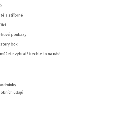
é
até a stříbrné
tící
rkové poukazy
stery box
můžete vybrat? Nechte to na nás!
podmínky
obních údajů