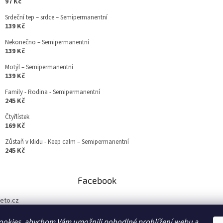
97 Kč
Srdeční tep – srdce – Semipermanentní
139 Kč
Nekonečno – Semipermanentní
139 Kč
Motýl – Semipermanentní
139 Kč
Family - Rodina - Semipermanentní
245 Kč
Čtyřlístek
169 Kč
Zůstaň v klidu - Keep calm – Semipermanentní
245 Kč
Facebook
teto.cz
//www.facebook.co
ookies, abychom Vám umožnili pohodlné prohlížení webu a