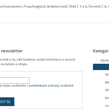
tové kopolymery, Propylenglykol, Brilantní modř, Žlutá č. 5 a 6, Červená č. 6, 
Přeskočit
 newsletter
Kategor
kategorie
 e-mail a my vám budeme zasílat informace o nových
Obch
 na našem e-shopu.
Ne
SE
Me
e-mailu souhlasíte s
podmínkami ochrany osobních
Vě
Ru
ÁSIT SE
Ce