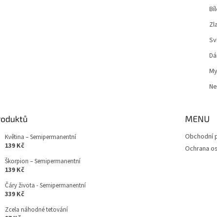
Bíl
Zl
Sví
Dá
My
Ne
roduktů
MENU
Obchodní 
Květina – Semipermanentní
139 Kč
Ochrana os
Škorpion – Semipermanentní
139 Kč
Čáry života - Semipermanentní
339 Kč
Zcela náhodné tetování