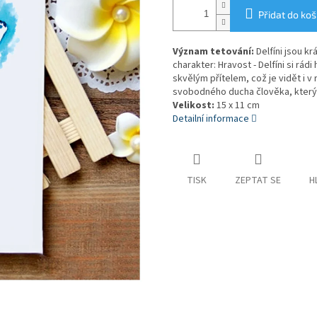
Přidat do koš
Význam tetování:
Delfíni jsou kr
charakter: Hravost - Delfíni si rád
skvělým přítelem, což je vidět i 
svobodného ducha člověka, který 
Velikost:
15 x 11 cm
Detailní informace
TISK
ZEPTAT SE
H