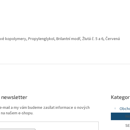
tové kopolymery, Propylenglykol, Brilantní modř, Žlutá č. 5 a 6, Červená
Přeskočit
 newsletter
Kategor
kategorie
 e-mail a my vám budeme zasílat informace o nových
Obch
 na našem e-shopu.
Ne
SE