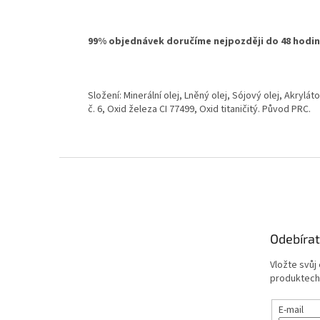
99% objednávek doručíme nejpozději do 48 hodin
Složení: Minerální olej, Lněný olej, Sójový olej, Akrylá
č. 6, Oxid železa CI 77499, Oxid titaničitý. Původ PRC.
Z
á
p
a
t
Odebírat
í
Vložte svůj
produktech
E-mail