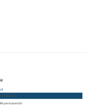
ie
od
joblíbenější
MI-permanentní