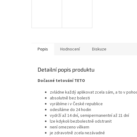
Popis
Hodnocení
Diskuze
Detailní popis produktu
Dočasné tetování TETO
zvládne každý aplikovat zcela sám, a to v poh
absolutně bez bolesti
vyrábíme i v České republice
odesíláme do 24 hodin
vydrží až 14 dní, semipermanentní až 21 dní
lze kdykoli bezbolestně odstranit
není omezeno věkem
je zdravotně zcela nezávadné