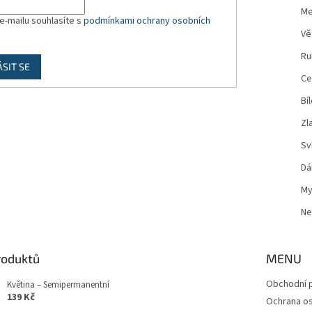
Me
e-mailu souhlasíte s
podmínkami ochrany osobních
Vě
Ru
ÁSIT SE
Ce
Bíl
Zl
Sví
Dá
My
Ne
roduktů
MENU
Obchodní 
Květina – Semipermanentní
139 Kč
Ochrana os