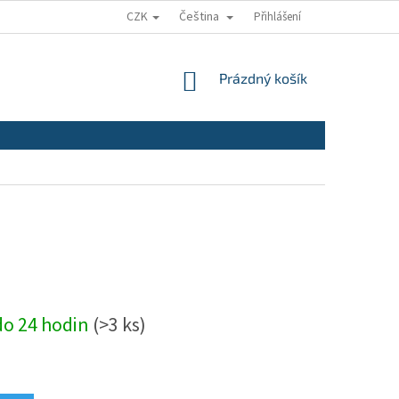
CZK
Čeština
Přihlášení
NÁKUPNÍ
Prázdný košík
KOŠÍK
do 24 hodin
(>3 ks)