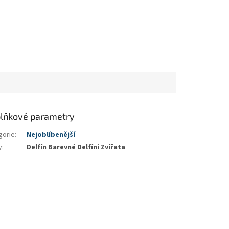
lňkové parametry
gorie
:
Nejoblíbenější
y
:
Delfín Barevné Delfíni Zvířata