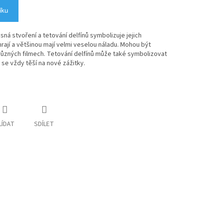
íku
ásná stvoření a tetování delfínů symbolizuje jejich
i hrají a většinou mají velmi veselou náladu. Mohou být
v různých filmech. Tetování delfínů může také symbolizovat
se vždy těší na nové zážitky.
LÍDAT
SDÍLET