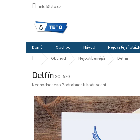
Přejít
info@teto.cz
na
obsah
Domů
Obchod
Návod
Nejčastější otáz
Domů
Obchod
Nejoblíbenější
Delfín
Delfín
SC - 580
Průměrné
Neohodnoceno
Podrobnosti hodnocení
hodnocení
produktu
je
0,0
z
5
hvězdiček.