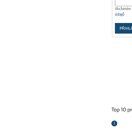
Vložením 
údajů
PŘIHL
Top 10 p