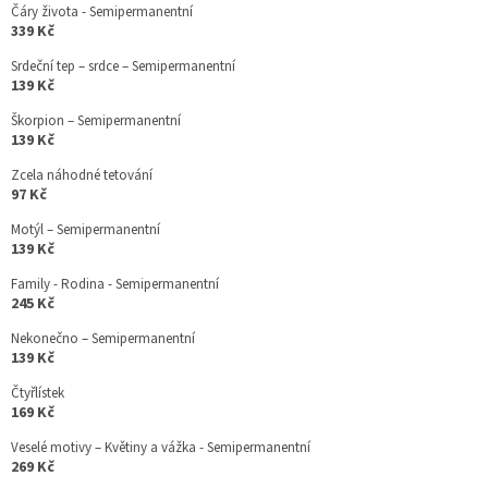
Čáry života - Semipermanentní
339 Kč
Srdeční tep – srdce – Semipermanentní
139 Kč
Škorpion – Semipermanentní
139 Kč
Zcela náhodné tetování
97 Kč
Motýl – Semipermanentní
139 Kč
Family - Rodina - Semipermanentní
245 Kč
Nekonečno – Semipermanentní
139 Kč
Čtyřlístek
169 Kč
Veselé motivy – Květiny a vážka - Semipermanentní
269 Kč