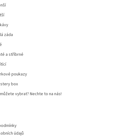
nší
tší
kávy
lá záda
é
até a stříbrné
tící
rkové poukazy
stery box
můžete vybrat? Nechte to na nás!
podmínky
obních údajů