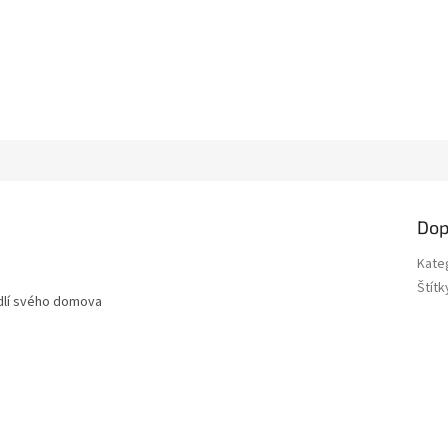
Dop
Kate
Štítk
odlí svého domova