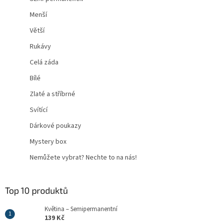
Menší
Větší
Rukávy
Celá záda
Bílé
Zlaté a stříbrné
Svítící
Dárkové poukazy
Mystery box
Nemůžete vybrat? Nechte to na nás!
Top 10 produktů
Květina – Semipermanentní
139 Kč