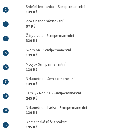
Srdeční tep – srdce – Semipermanentní
139 Kč
Zcela náhodné tetování
97 Kč
Čáry života - Semipermanentní
339 Kč
Škorpion – Semipermanentní
139 Kč
Motýl – Semipermanentní
139 Kč
Nekonečno – Semipermanentní
139 Kč
Family - Rodina - Semipermanentní
245 Kč
Nekonečno – Láska – Semipermanentní
139 Kč
Romantická růže s ptákem
195 Kč