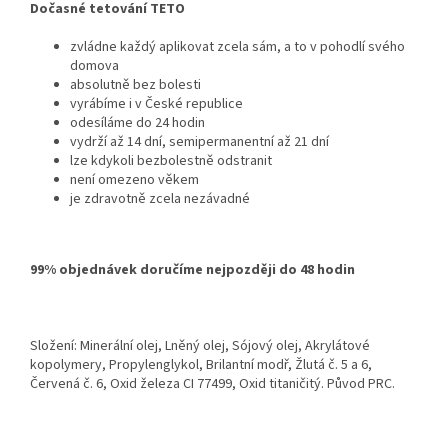
Dočasné tetování TETO
zvládne každý aplikovat zcela sám, a to v pohodlí svého
domova
absolutně bez bolesti
vyrábíme i v České republice
odesíláme do 24 hodin
vydrží až 14 dní, semipermanentní až 21 dní
lze kdykoli bezbolestně odstranit
není omezeno věkem
je zdravotně zcela nezávadné
99% objednávek doručíme nejpozději do 48 hodin
Složení: Minerální olej, Lněný olej, Sójový olej, Akrylátové
kopolymery, Propylenglykol, Brilantní modř, Žlutá č. 5 a 6,
Červená č. 6, Oxid železa CI 77499, Oxid titaničitý. Původ PRC.