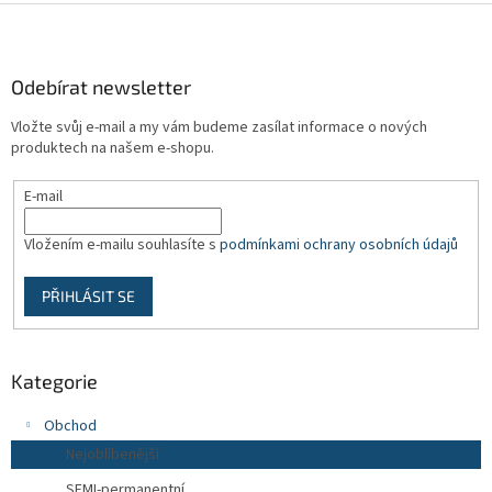
Z
á
p
a
Odebírat newsletter
t
Vložte svůj e-mail a my vám budeme zasílat informace o nových
í
produktech na našem e-shopu.
E-mail
Vložením e-mailu souhlasíte s
podmínkami ochrany osobních údajů
PŘIHLÁSIT SE
Kategorie
Obchod
Nejoblíbenější
SEMI-permanentní