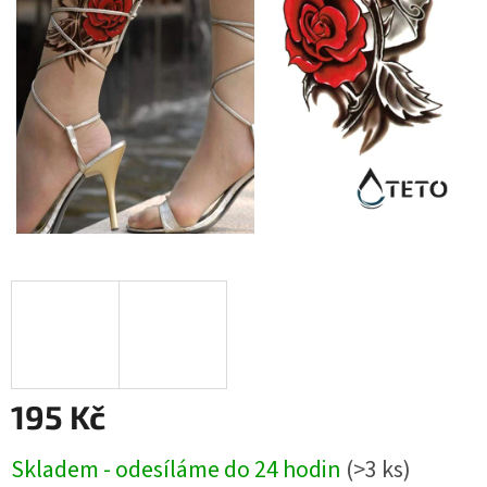
195 Kč
Měrná
Skladem - odesíláme do 24 hodin
(>3 ks)
cena: