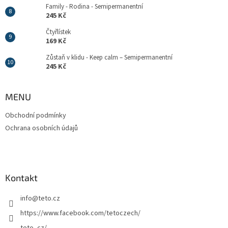
Family - Rodina - Semipermanentní
245 Kč
Čtyřlístek
169 Kč
Zůstaň v klidu - Keep calm – Semipermanentní
245 Kč
MENU
Obchodní podmínky
Ochrana osobních údajů
Kontakt
info
@
teto.cz
https://www.facebook.com/tetoczech/
teto_cz/