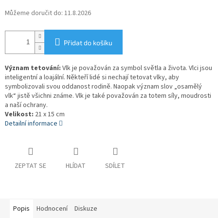
Můžeme doručit do:
11.8.2026
Přidat do košíku
Význam tetování:
Vlk je považován za symbol světla a života. Vlci jsou
inteligentní a loajální. Někteří lidé si nechají tetovat vlky, aby
symbolizovali svou oddanost rodině. Naopak význam slov „osamělý
vlk“ jistě všichni známe. Vlk je také považován za totem síly, moudrosti
a naší ochrany.
Velikost:
21 x 15 cm
Detailní informace
ZEPTAT SE
HLÍDAT
SDÍLET
Popis
Hodnocení
Diskuze