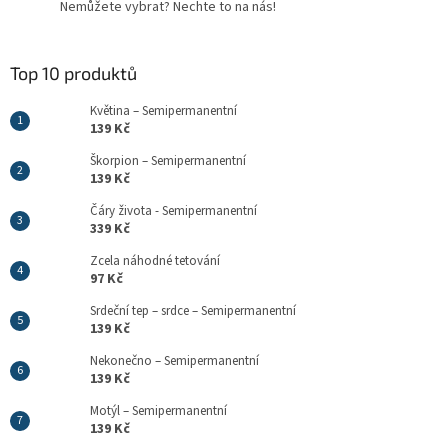
Nemůžete vybrat? Nechte to na nás!
Top 10 produktů
Květina – Semipermanentní
139 Kč
Škorpion – Semipermanentní
139 Kč
Čáry života - Semipermanentní
339 Kč
Zcela náhodné tetování
97 Kč
Srdeční tep – srdce – Semipermanentní
139 Kč
Nekonečno – Semipermanentní
139 Kč
Motýl – Semipermanentní
139 Kč