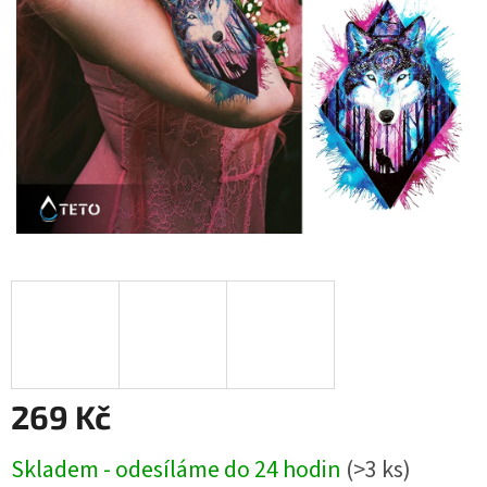
269 Kč
Měrná
Skladem - odesíláme do 24 hodin
(>3 ks)
cena: