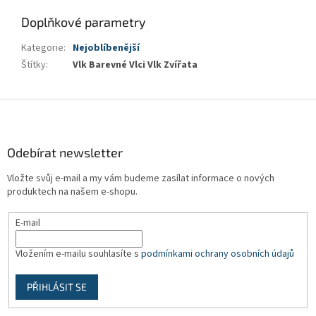
Doplňkové parametry
Kategorie
:
Nejoblíbenější
Štítky
:
Vlk Barevné Vlci Vlk Zvířata
Z
á
p
a
Odebírat newsletter
t
Vložte svůj e-mail a my vám budeme zasílat informace o nových
í
produktech na našem e-shopu.
E-mail
Vložením e-mailu souhlasíte s
podmínkami ochrany osobních údajů
PŘIHLÁSIT SE