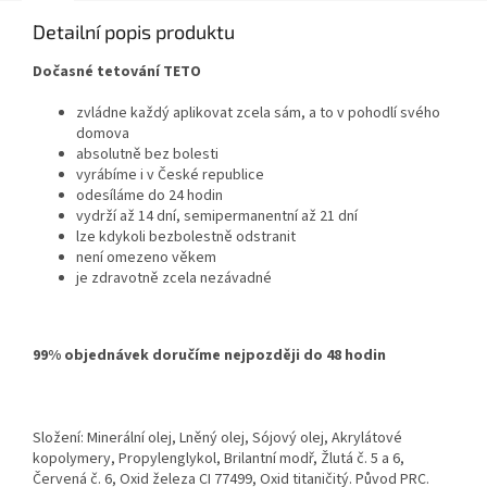
Detailní popis produktu
Dočasné tetování TETO
zvládne každý aplikovat zcela sám, a to v pohodlí svého
domova
absolutně bez bolesti
vyrábíme i v České republice
odesíláme do 24 hodin
vydrží až 14 dní, semipermanentní až 21 dní
lze kdykoli bezbolestně odstranit
není omezeno věkem
je zdravotně zcela nezávadné
99% objednávek doručíme nejpozději do 48 hodin
Složení: Minerální olej, Lněný olej, Sójový olej, Akrylátové
kopolymery, Propylenglykol, Brilantní modř, Žlutá č. 5 a 6,
Červená č. 6, Oxid železa CI 77499, Oxid titaničitý. Původ PRC.