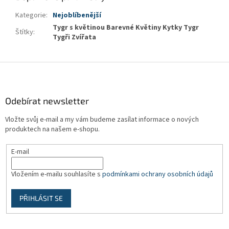
Kategorie
:
Nejoblíbenější
Tygr s květinou Barevné Květiny Kytky Tygr
Štítky
:
Tygři Zvířata
Z
á
p
a
Odebírat newsletter
t
Vložte svůj e-mail a my vám budeme zasílat informace o nových
í
produktech na našem e-shopu.
E-mail
Vložením e-mailu souhlasíte s
podmínkami ochrany osobních údajů
PŘIHLÁSIT SE