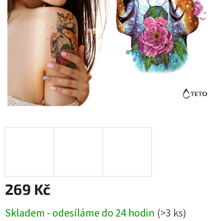
269 Kč
Měrná
Skladem - odesíláme do 24 hodin
(>3 ks)
cena: