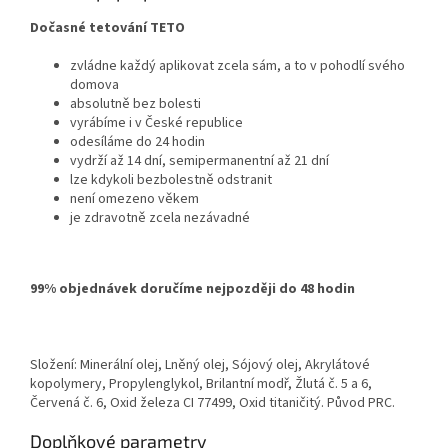
Dočasné tetování TETO
zvládne každý aplikovat zcela sám, a to v pohodlí svého
domova
absolutně bez bolesti
vyrábíme i v České republice
odesíláme do 24 hodin
vydrží až 14 dní, semipermanentní až 21 dní
lze kdykoli bezbolestně odstranit
není omezeno věkem
je zdravotně zcela nezávadné
99% objednávek doručíme nejpozději do 48 hodin
Složení: Minerální olej, Lněný olej, Sójový olej, Akrylátové
kopolymery, Propylenglykol, Brilantní modř, Žlutá č. 5 a 6,
Červená č. 6, Oxid železa CI 77499, Oxid titaničitý. Původ PRC.
Doplňkové parametry