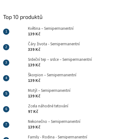
Top 10 produktů
Květina – Semipermanentní
139 Kč
Čáry života - Semipermanentní
339 Kč
Srdeční tep – srdce – Semipermanentní
139 Kč
Škorpion – Semipermanentní
139 Kč
Motýl – Semipermanentní
139 Kč
Zcela náhodné tetování
97 Kč
Nekonečno – Semipermanentní
139 Kč
Family - Rodina - Semipermanentní