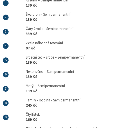
Květina – Semipermanentní
139 Kč
Škorpion – Semipermanentní
139 Kč
Čáry života - Semipermanentní
339 Kč
Zcela náhodné tetování
97 Kč
Srdeční tep – srdce – Semipermanentní
139 Kč
Nekonečno – Semipermanentní
139 Kč
Motýl – Semipermanentní
139 Kč
Family - Rodina - Semipermanentní
245 Kč
Čtyřlístek
169 Kč