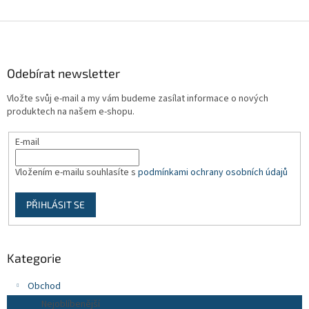
Z
á
p
a
Odebírat newsletter
t
Vložte svůj e-mail a my vám budeme zasílat informace o nových
í
produktech na našem e-shopu.
E-mail
Vložením e-mailu souhlasíte s
podmínkami ochrany osobních údajů
PŘIHLÁSIT SE
Kategorie
Obchod
Nejoblíbenější