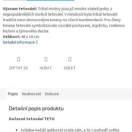
Význam tetování:
Tribal motivy jsou již mnoho staletí jedny z
nejpopulárnějších motivů tetování. V minulosti byla tribal tetování
tradiční mezi domorodými kmeny na všech kontinentech. Pro členy
kmene tetování symbolizovalo sociální postavení, úspěchy, rodinnou
historii a týmového ducha.
Velikost:
48 x 16 cm
Detailní informace
ZEPTAT SE
HLÍDAT
SDÍLET
Popis
Hodnocení
Diskuze
Detailní popis produktu
Dočasné tetování TETO
zvládne každý aplikovat zcela sám, a to v pohodlí svého