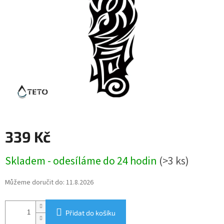
339 Kč
Měrná
Skladem - odesíláme do 24 hodin
(>3 ks)
cena:
Můžeme doručit do:
11.8.2026
Přidat do košíku