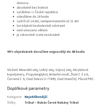
domova
absolutně bez bolesti
vyrábíme i v České republice
odesíláme do 24 hodin
vydrží až 14 dní, semipermanentní až 21 dní
lze kdykoli bezbolestně odstranit
není omezeno věkem
je zdravotně zcela nezávadné
99% objednávek doručíme nejpozději do 48 hodin
Složení: Minerální olej, Lněný olej, Sójový olej, Akrylátové
kopolymery, Propylenglykol, Brilantní modř, Žlutá č. 5 a 6,
Červená č. 6, Oxid železa CI 77499, Oxid titaničitý. Původ PRC.
Doplňkové parametry
Kategorie
:
Nejoblíbenější
Štítky
:
Tribal – Rukáv Černé Rukávy Tribal