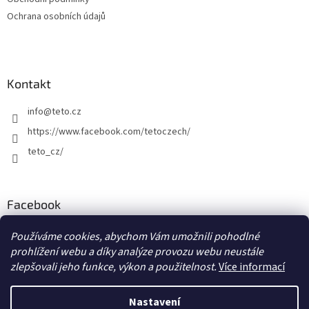
Ochrana osobních údajů
Kontakt
info
@
teto.cz
https://www.facebook.com/tetoczech/
teto_cz/
Facebook
Používáme cookies, abychom Vám umožnili pohodlné
prohlížení webu a díky analýze provozu webu neustále
zlepšovali jeho funkce, výkon a použitelnost.
Více informací
Vytvořil Shoptet
Nastavení