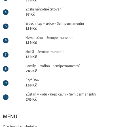
339 Kč
Zcela náhodné tetování
97 Kč
Srdeční tep – srdce – Semipermanentní
139 Kč
Nekonečno – Semipermanentní
139 Kč
Motýl – Semipermanentní
139 Kč
Family - Rodina - Semipermanentní
245 Kč
Čtyřlístek
169 Kč
Zůstaň v klidu - Keep calm – Semipermanentní
245 Kč
MENU
Obchodní podmínky