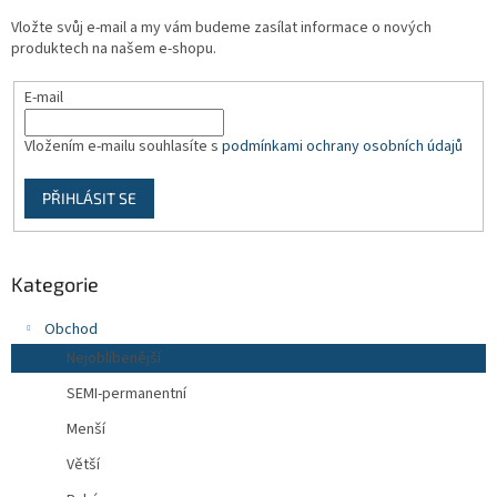
t
Vložte svůj e-mail a my vám budeme zasílat informace o nových
í
produktech na našem e-shopu.
E-mail
Vložením e-mailu souhlasíte s
podmínkami ochrany osobních údajů
PŘIHLÁSIT SE
Kategorie
Obchod
Nejoblíbenější
SEMI-permanentní
Menší
Větší