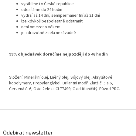
vyrábíme i v České republice
odesíláme do 24 hodin
vydrží až 14 dní, semipermanentní až 21 dní
lze kdykoli bezbolestně odstranit
není omezeno věkem
je zdravotně zcela nezávadné
99% objednávek doručíme nejpozději do 48 hodin
Složení: Minerální olej, Lněný olej, Sójový olej, Akrylátové
kopolymery, Propylenglykol, Brilantní modř, Žlutá č. 5 a 6,
Červená č. 6, Oxid železa CI 77499, Oxid titaničitý. Původ PRC.
Z
á
p
a
Odebírat newsletter