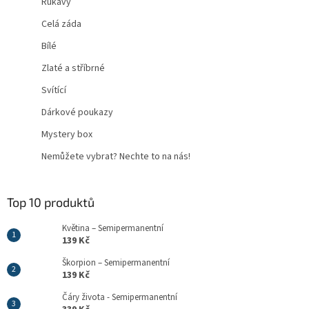
Rukávy
Celá záda
Bílé
Zlaté a stříbrné
Svítící
Dárkové poukazy
Mystery box
Nemůžete vybrat? Nechte to na nás!
Top 10 produktů
Květina – Semipermanentní
139 Kč
Škorpion – Semipermanentní
139 Kč
Čáry života - Semipermanentní