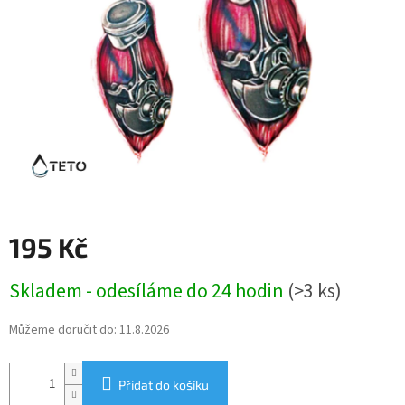
195 Kč
Měrná
Skladem - odesíláme do 24 hodin
(>3 ks)
cena:
Můžeme doručit do:
11.8.2026
Přidat do košíku