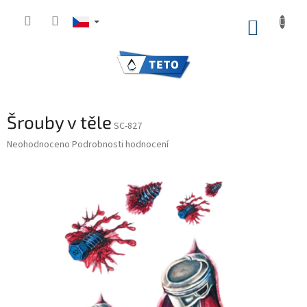
Přejít
na
NÁKUP
obsah
KOŠÍK
Šrouby v těle
SC-827
Průměrné
Neohodnoceno
Podrobnosti hodnocení
hodnocení
produktu
je
0,0
z
5
hvězdiček.