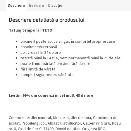
Descriere
Evaluare
Discuţie
Descriere detaliată a produsului
Tatuaj temporar TETO
oricine îl poate aplica singur, în confortul propriei case
absolut nedureroasă
se livrează în 24 de ore
rezistă până la 14 zile, semipermanentă până la 21 de zile
poate fi îndepărtată oricând fără durere
fără limită de vârstă
complet sigur pentru sănătate
Livrăm 99% din comenzi în cel mult 48 de ore
Compozitie: Ulei mineral, Ulei de in, Ulei de soia, Copolimeri de
acrilat, Propilenglicol, Albastru strălucitor, Galben nr. 5 și 6, Roșu
nr. 6, Oxid de fier CI 77499, Dioxid de titan. Originea RPC.