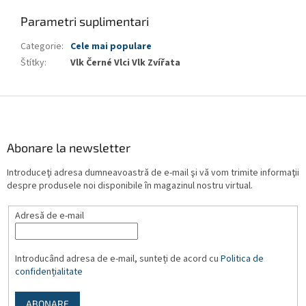
Parametri suplimentari
Categorie
:
Cele mai populare
Štítky
:
Vlk Černé Vlci Vlk Zvířata
S
u
b
s
Abonare la newsletter
o
Introduceţi adresa dumneavoastră de e-mail şi vă vom trimite informaţii
l
despre produsele noi disponibile în magazinul nostru virtual.
Adresă de e-mail
Introducând adresa de e-mail, sunteți de acord cu
Politica de
confidențialitate
ABONARE