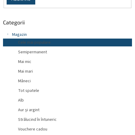
Categorii
Magazin
Cele mai populare
Semipermanent
Mai mic
Mai mari
Mâneci
Tot spatele
Alb
Aur și argint
Strălucind în întuneric
Vouchere cadou