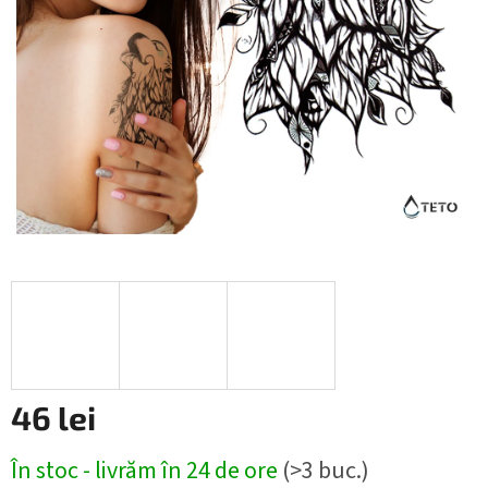
46 lei
Evaluare
În stoc - livrăm în 24 de ore
(>3 buc.)
preţ: