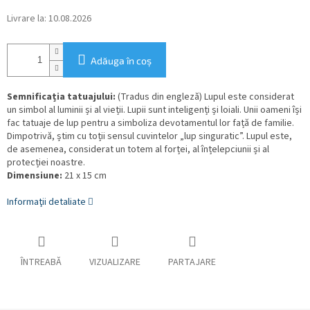
Livrare la:
10.08.2026
Adăuga în coş
Semnificația tatuajului:
(Tradus din engleză) Lupul este considerat
un simbol al luminii și al vieții. Lupii sunt inteligenți și loiali. Unii oameni își
fac tatuaje de lup pentru a simboliza devotamentul lor față de familie.
Dimpotrivă, știm cu toții sensul cuvintelor „lup singuratic”. Lupul este,
de asemenea, considerat un totem al forței, al înțelepciunii și al
protecției noastre.
Dimensiune:
21 x 15 cm
Informaţii detaliate
ÎNTREABĂ
VIZUALIZARE
PARTAJARE