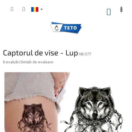
Treci
la
COŞ
conținut
DE
CUMPĂ
Captorul de vise - Lup
HB-577
Evaluarea
6 evaluări
Detalii de evaluare
medie
a
produsului
este
5,0
din
5
stele.