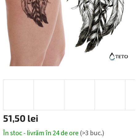
51,50 lei
Evaluare
În stoc - livrăm în 24 de ore
(>3 buc.)
preţ: