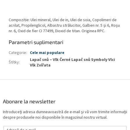
Compozitie: Ulei mineral, Ulei de in, Ulei de soia, Copolimeri de
acrilat, Propilenglicol, Albastru strălucitor, Galben nr. 5 și 6, Roșu
nr. 6, Oxid de fier CI 77499, Dioxid de titan. Originea RPC.
Parametri suplimentari
Categorie
:
Cele mai populare
Lapač snů – Vlk Černé Lapač snů Symboly Vlci
Štítky
:
Vlk Zvířata
S
u
b
s
Abonare la newsletter
o
Introduceţi adresa dumneavoastră de e-mail şi vă vom trimite informaţii
l
despre produsele noi disponibile în magazinul nostru virtual.