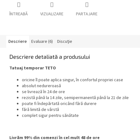
ÎNTREABĂ
VIZUALIZARE
PARTAJARE
Descriere
Evaluare (6)
Discuţie
Descriere detaliată a produsului
Tatuaj temporar TETO
oricine îl poate aplica singur, în confortul propriei case
absolut nedureroasă
se livrează în 24 de ore
rezistă până la 14 zile, semipermanentă până la 21 de zile
poate fi îndepărtată oricând fără durere
fără limită de vârstă
complet sigur pentru sănătate
Livrăm 99% din comenzi în cel mult 48 de ore