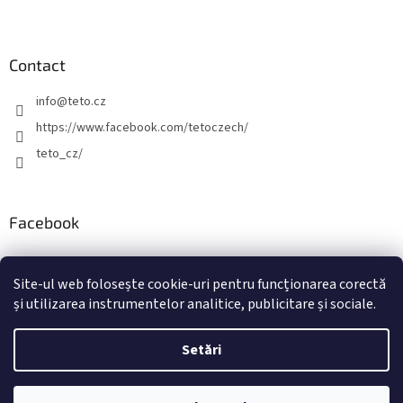
Contact
info
@
teto.cz
https://www.facebook.com/tetoczech/
teto_cz/
Facebook
Site-ul web folosește cookie-uri pentru funcționarea corectă
și utilizarea instrumentelor analitice, publicitare și sociale.
Creat de Shoptet
Setări
Drepturi de autor 2026
TETO - Tatuaje temporare
. Toate