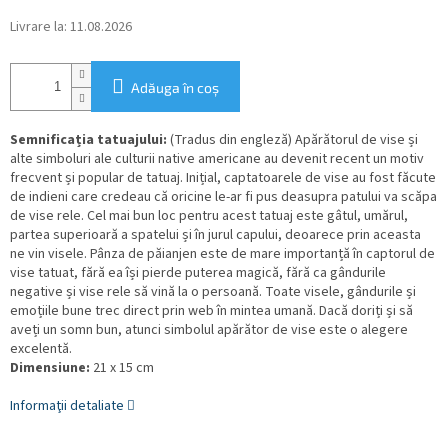
Livrare la:
11.08.2026
Adăuga în coş
Semnificația tatuajului:
(Tradus din engleză) Apărătorul de vise și
alte simboluri ale culturii native americane au devenit recent un motiv
frecvent și popular de tatuaj. Inițial, captatoarele de vise au fost făcute
de indieni care credeau că oricine le-ar fi pus deasupra patului va scăpa
de vise rele. Cel mai bun loc pentru acest tatuaj este gâtul, umărul,
partea superioară a spatelui și în jurul capului, deoarece prin aceasta
ne vin visele. Pânza de păianjen este de mare importanță în captorul de
vise tatuat, fără ea își pierde puterea magică, fără ca gândurile
negative și vise rele să vină la o persoană. Toate visele, gândurile și
emoțiile bune trec direct prin web în mintea umană. Dacă doriți și să
aveți un somn bun, atunci simbolul apărător de vise este o alegere
excelentă.
Dimensiune:
21 x 15 cm
Informaţii detaliate