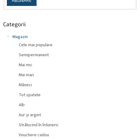
ABONARE
r
Categorii
Magazin
Cele mai populare
Semipermanent
Mai mic
Mai mari
Mâneci
Tot spatele
Alb
Aur și argint
Strălucind în întuneric
Vouchere cadou