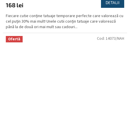
a
DETALII
168 lei
produsului
este
Fiecare cutie conține tatuaje temporare perfecte care valorează cu
5,0
cel puțin 30% mai mult! Unele cutii conțin tatuaje care valorează
din
până la de două ori mai mult sau cadouri...
5
stele.
Cod:
14073/NAH
Ofertă