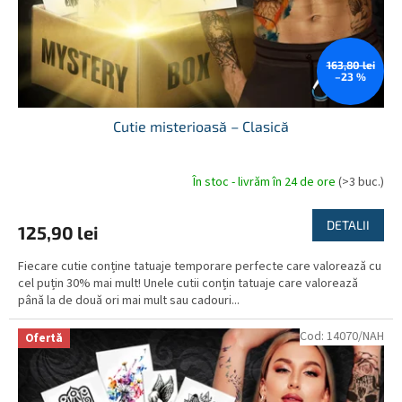
163,80 lei
–23 %
Cutie misterioasă – Clasică
În stoc - livrăm în 24 de ore
(>3 buc.)
Evaluarea
medie
a
DETALII
125,90 lei
produsului
este
Fiecare cutie conține tatuaje temporare perfecte care valorează cu
5,0
cel puțin 30% mai mult! Unele cutii conțin tatuaje care valorează
din
până la de două ori mai mult sau cadouri...
5
stele.
Cod:
14070/NAH
Ofertă