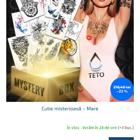
218,40 lei
–23 %
Cutie misterioasă – Mare
În stoc - livrăm în 24 de ore
(>3 buc.)
Evaluarea
medie