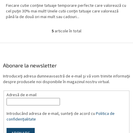
este
Fiecare cutie conține tatuaje temporare perfecte care valorează cu
5,0
cel puțin 30% mai mult! Unele cutii conțin tatuaje care valorează
din
până la de două ori mai mult sau cadouri...
5
stele.
5
articole în total
C
o
n
S
t
u
r
b
o
s
Abonare la newsletter
l
o
u
Introduceţi adresa dumneavoastră de e-mail şi vă vom trimite informaţii
l
l
despre produsele noi disponibile în magazinul nostru virtual.
l
i
Adresă de e-mail
s
t
ă
r
Introducând adresa de e-mail, sunteți de acord cu
Politica de
i
confidențialitate
l
o