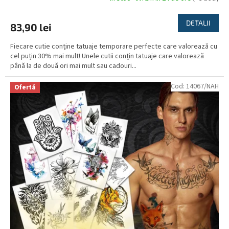
medie
a
DETALII
83,90 lei
produsului
este
Fiecare cutie conține tatuaje temporare perfecte care valorează cu
5,0
cel puțin 30% mai mult! Unele cutii conțin tatuaje care valorează
din
până la de două ori mai mult sau cadouri...
5
stele.
Cod:
14067/NAH
Ofertă