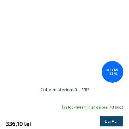
437 lei
–23 %
Cutie misterioasă – VIP
În stoc - livrăm în 24 de ore
(>3 buc.)
Evaluarea
medie
a
DETALII
336,10 lei
produsului