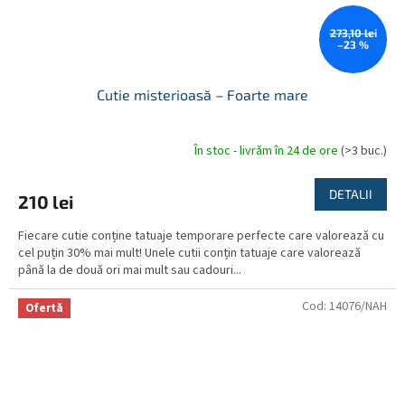
273,10 lei
–23 %
Cutie misterioasă – Foarte mare
În stoc - livrăm în 24 de ore
(>3 buc.)
Evaluarea
medie
a
DETALII
210 lei
produsului
este
Fiecare cutie conține tatuaje temporare perfecte care valorează cu
5,0
cel puțin 30% mai mult! Unele cutii conțin tatuaje care valorează
din
până la de două ori mai mult sau cadouri...
5
stele.
Cod:
14076/NAH
Ofertă