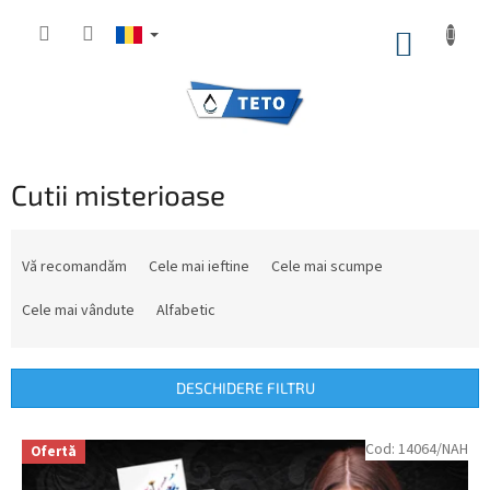
Treci
la
COŞ
conținut
DE
CUMPĂ
Cutii misterioase
S
e
Vă recomandăm
Cele mai ieftine
Cele mai scumpe
l
e
Cele mai vândute
Alfabetic
c
t
a
DESCHIDERE FILTRU
r
e
L
Cod:
14064/NAH
Ofertă
a
i
p
s