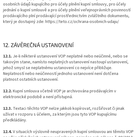
osobních údajů kupujícího pro účely plnění kupní smlouvy, pro účely
jednání o kupní smlouvě a pro účely plnění veřejnoprávních povinností
prodávajícího plní prodávající prostřednictvím zvláštního dokumentu,
který je dostupný zde: https://teto.cz/ochrana-osobnich-udaju/
12. ZÁVĚREČNÁ USTANOVENÍ
12.1.
Je-li některé ustanovení VOP neplatné nebo neúčinné, nebo se
takovým stane, namísto neplatných ustanovení nastoupí ustanovení,
jehož smysl se neplatnému ustanovení co nejvíce přibližuje.
Neplatností nebo neúčinností jednoho ustanovení není dotčena
platnost ostatních ustanovení.
12.2.
Kupní smlouva včetně VOP je archivována prodávajícím v
elektronické podobě a není přístupná.
12.3.
Textaci těchto VOP nelze jakkoli kopírovat, rozšiřovat či jinak
užívat v rozporu s účelem, za kterým jsou tyto VOP kupujícímu
předkládány.
12.4.
V situacích výslovně neupravených kupní smlouvou ani těmito VOP