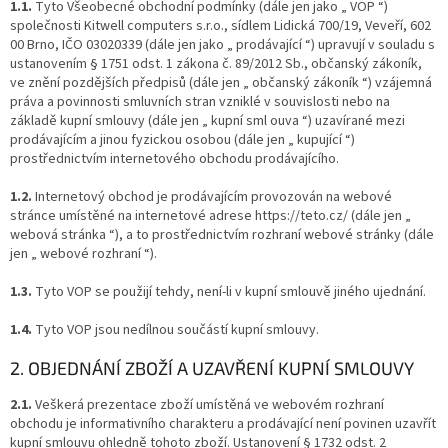
1.1.
Tyto Všeobecné obchodní podmínky (dále jen jako „ VOP “)
společnosti Kitwell computers s.r.o., sídlem Lidická 700/19, Veveří, 602
00 Brno, IČO 03020339 (dále jen jako „ prodávající “) upravují v souladu s
ustanovením § 1751 odst. 1 zákona č. 89/2012 Sb., občanský zákoník,
ve znění pozdějších předpisů (dále jen „ občanský zákoník “) vzájemná
práva a povinnosti smluvních stran vzniklé v souvislosti nebo na
základě kupní smlouvy (dále jen „ kupní sml ouva “) uzavírané mezi
prodávajícím a jinou fyzickou osobou (dále jen „ kupující “)
prostřednictvím internetového obchodu prodávajícího.
1.2.
Internetový obchod je prodávajícím provozován na webové
stránce umístěné na internetové adrese https://teto.cz/ (dále jen „
webová stránka “), a to prostřednictvím rozhraní webové stránky (dále
jen „ webové rozhraní “).
1.3.
Tyto VOP se použijí tehdy, není-li v kupní smlouvě jiného ujednání.
1.4.
Tyto VOP jsou nedílnou součástí kupní smlouvy.
2. OBJEDNÁNÍ ZBOŽÍ A UZAVŘENÍ KUPNÍ SMLOUVY
2.1.
Veškerá prezentace zboží umístěná ve webovém rozhraní
obchodu je informativního charakteru a prodávající není povinen uzavřít
kupní smlouvu ohledně tohoto zboží. Ustanovení § 1732 odst. 2