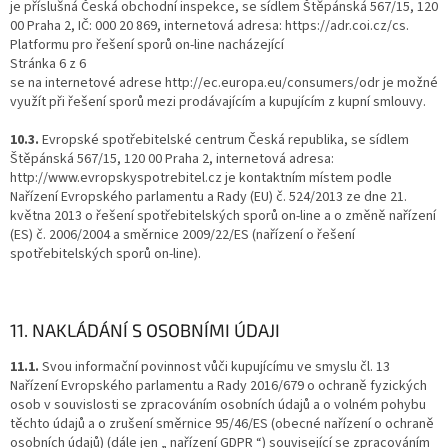
je příslušná Česká obchodní inspekce, se sídlem Štěpánská 567/15, 120
00 Praha 2, IČ: 000 20 869, internetová adresa: https://adr.coi.cz/cs.
Platformu pro řešení sporů on-line nacházející
Stránka 6 z 6
se na internetové adrese http://ec.europa.eu/consumers/odr je možné
využít při řešení sporů mezi prodávajícím a kupujícím z kupní smlouvy.
10.3.
Evropské spotřebitelské centrum Česká republika, se sídlem
Štěpánská 567/15, 120 00 Praha 2, internetová adresa:
http://www.evropskyspotrebitel.cz je kontaktním místem podle
Nařízení Evropského parlamentu a Rady (EU) č. 524/2013 ze dne 21.
května 2013 o řešení spotřebitelských sporů on-line a o změně nařízení
(ES) č. 2006/2004 a směrnice 2009/22/ES (nařízení o řešení
spotřebitelských sporů on-line).
11. NAKLÁDÁNÍ S OSOBNÍMI ÚDAJI
11.1.
Svou informační povinnost vůči kupujícímu ve smyslu čl. 13
Nařízení Evropského parlamentu a Rady 2016/679 o ochraně fyzických
osob v souvislosti se zpracováním osobních údajů a o volném pohybu
těchto údajů a o zrušení směrnice 95/46/ES (obecné nařízení o ochraně
osobních údajů) (dále jen „ nařízení GDPR “) související se zpracováním