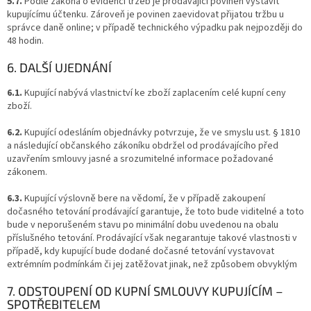
5.7.
Podle zákona o evidenci tržeb je prodávající povinen vystavit
kupujícímu účtenku. Zároveň je povinen zaevidovat přijatou tržbu u
správce daně online; v případě technického výpadku pak nejpozději do
48 hodin.
6. DALŠÍ UJEDNÁNÍ
6.1.
Kupující nabývá vlastnictví ke zboží zaplacením celé kupní ceny
zboží.
6.2.
Kupující odesláním objednávky potvrzuje, že ve smyslu ust. § 1810
a následující občanského zákoníku obdržel od prodávajícího před
uzavřením smlouvy jasné a srozumitelné informace požadované
zákonem.
6.3.
Kupující výslovně bere na vědomí, že v případě zakoupení
dočasného tetování prodávající garantuje, že toto bude viditelné a toto
bude v neporušeném stavu po minimální dobu uvedenou na obalu
příslušného tetování. Prodávající však negarantuje takové vlastnosti v
případě, kdy kupující bude dodané dočasné tetování vystavovat
extrémním podmínkám či jej zatěžovat jinak, než způsobem obvyklým
7. ODSTOUPENÍ OD KUPNÍ SMLOUVY KUPUJÍCÍM –
SPOTŘEBITELEM