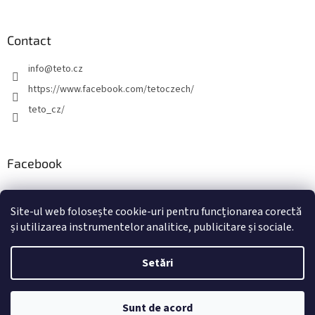
Contact
info
@
teto.cz
https://www.facebook.com/tetoczech/
teto_cz/
Facebook
Site-ul web folosește cookie-uri pentru funcționarea corectă
și utilizarea instrumentelor analitice, publicitare și sociale.
Creat de Shoptet
Setări
Drepturi de autor 2026
TETO - Tatuaje temporare
. Toate
Sunt de acord
drepturile rezervate.