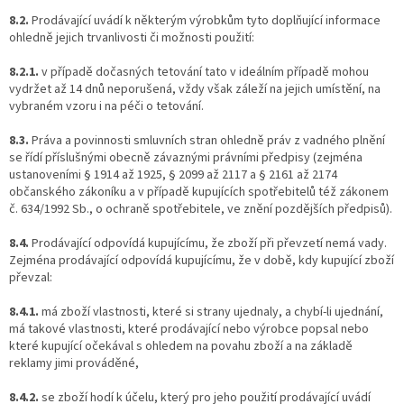
8.2.
Prodávající uvádí k některým výrobkům tyto doplňující informace
ohledně jejich trvanlivosti či možnosti použití:
8.2.1.
v případě dočasných tetování tato v ideálním případě mohou
vydržet až 14 dnů neporušená, vždy však záleží na jejich umístění, na
vybraném vzoru i na péči o tetování.
8.3.
Práva a povinnosti smluvních stran ohledně práv z vadného plnění
se řídí příslušnými obecně závaznými právními předpisy (zejména
ustanoveními § 1914 až 1925, § 2099 až 2117 a § 2161 až 2174
občanského zákoníku a v případě kupujících spotřebitelů též zákonem
č. 634/1992 Sb., o ochraně spotřebitele, ve znění pozdějších předpisů).
8.4.
Prodávající odpovídá kupujícímu, že zboží při převzetí nemá vady.
Zejména prodávající odpovídá kupujícímu, že v době, kdy kupující zboží
převzal:
8.4.1.
má zboží vlastnosti, které si strany ujednaly, a chybí-li ujednání,
má takové vlastnosti, které prodávající nebo výrobce popsal nebo
které kupující očekával s ohledem na povahu zboží a na základě
reklamy jimi prováděné,
8.4.2.
se zboží hodí k účelu, který pro jeho použití prodávající uvádí