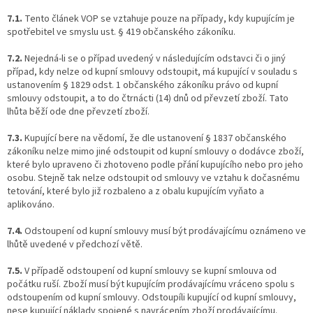
7.1.
Tento článek VOP se vztahuje pouze na případy, kdy kupujícím je
spotřebitel ve smyslu ust. § 419 občanského zákoníku.
7.2.
Nejedná-li se o případ uvedený v následujícím odstavci či o jiný
případ, kdy nelze od kupní smlouvy odstoupit, má kupující v souladu s
ustanovením § 1829 odst. 1 občanského zákoníku právo od kupní
smlouvy odstoupit, a to do čtrnácti (14) dnů od převzetí zboží. Tato
lhůta běží ode dne převzetí zboží.
7.3.
Kupující bere na vědomí, že dle ustanovení § 1837 občanského
zákoníku nelze mimo jiné odstoupit od kupní smlouvy o dodávce zboží,
které bylo upraveno či zhotoveno podle přání kupujícího nebo pro jeho
osobu. Stejně tak nelze odstoupit od smlouvy ve vztahu k dočasnému
tetování, které bylo již rozbaleno a z obalu kupujícím vyňato a
aplikováno.
7.4.
Odstoupení od kupní smlouvy musí být prodávajícímu oznámeno ve
lhůtě uvedené v předchozí větě.
7.5.
V případě odstoupení od kupní smlouvy se kupní smlouva od
počátku ruší. Zboží musí být kupujícím prodávajícímu vráceno spolu s
odstoupením od kupní smlouvy. Odstoupíli kupující od kupní smlouvy,
nese kupující náklady spojené s navrácením zboží prodávajícímu.