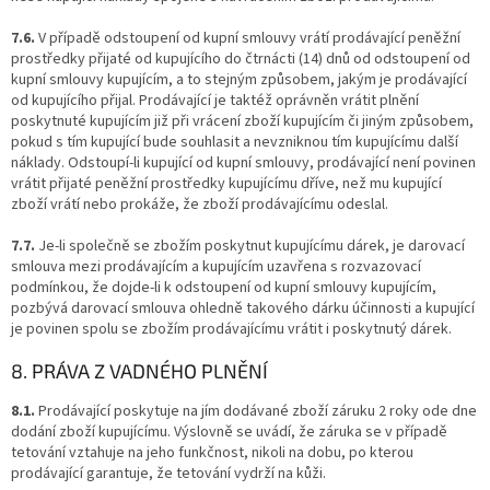
7.6.
V případě odstoupení od kupní smlouvy vrátí prodávající peněžní
prostředky přijaté od kupujícího do čtrnácti (14) dnů od odstoupení od
kupní smlouvy kupujícím, a to stejným způsobem, jakým je prodávající
od kupujícího přijal. Prodávající je taktéž oprávněn vrátit plnění
poskytnuté kupujícím již při vrácení zboží kupujícím či jiným způsobem,
pokud s tím kupující bude souhlasit a nevzniknou tím kupujícímu další
náklady. Odstoupí-li kupující od kupní smlouvy, prodávající není povinen
vrátit přijaté peněžní prostředky kupujícímu dříve, než mu kupující
zboží vrátí nebo prokáže, že zboží prodávajícímu odeslal.
7.7.
Je-li společně se zbožím poskytnut kupujícímu dárek, je darovací
smlouva mezi prodávajícím a kupujícím uzavřena s rozvazovací
podmínkou, že dojde-li k odstoupení od kupní smlouvy kupujícím,
pozbývá darovací smlouva ohledně takového dárku účinnosti a kupující
je povinen spolu se zbožím prodávajícímu vrátit i poskytnutý dárek.
8. PRÁVA Z VADNÉHO PLNĚNÍ
8.1.
Prodávající poskytuje na jím dodávané zboží záruku 2 roky ode dne
dodání zboží kupujícímu. Výslovně se uvádí, že záruka se v případě
tetování vztahuje na jeho funkčnost, nikoli na dobu, po kterou
prodávající garantuje, že tetování vydrží na kůži.