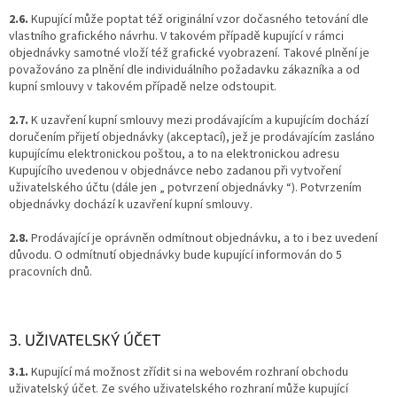
2.6.
Kupující může poptat též originální vzor dočasného tetování dle
vlastního grafického návrhu. V takovém případě kupující v rámci
objednávky samotné vloží též grafické vyobrazení. Takové plnění je
považováno za plnění dle individuálního požadavku zákazníka a od
kupní smlouvy v takovém případě nelze odstoupit.
2.7.
K uzavření kupní smlouvy mezi prodávajícím a kupujícím dochází
doručením přijetí objednávky (akceptací), jež je prodávajícím zasláno
kupujícímu elektronickou poštou, a to na elektronickou adresu
Kupujícího uvedenou v objednávce nebo zadanou při vytvoření
uživatelského účtu (dále jen „ potvrzení objednávky “). Potvrzením
objednávky dochází k uzavření kupní smlouvy.
2.8.
Prodávající je oprávněn odmítnout objednávku, a to i bez uvedení
důvodu. O odmítnutí objednávky bude kupující informován do 5
pracovních dnů.
3. UŽIVATELSKÝ ÚČET
3.1.
Kupující má možnost zřídit si na webovém rozhraní obchodu
uživatelský účet. Ze svého uživatelského rozhraní může kupující