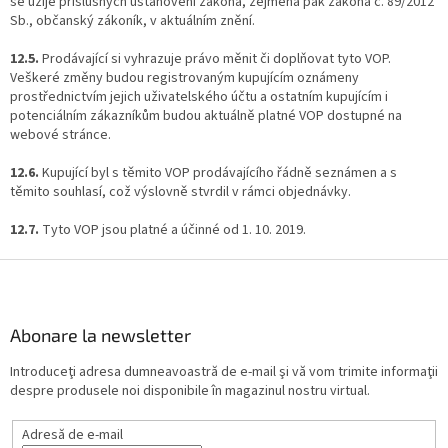
se užije příslušných ustanovení zákona, zejména pak zákona č. 89/2012
Sb., občanský zákoník, v aktuálním znění.
12.5.
Prodávající si vyhrazuje právo měnit či doplňovat tyto VOP.
Veškeré změny budou registrovaným kupujícím oznámeny
prostřednictvím jejich uživatelského účtu a ostatním kupujícím i
potenciálním zákazníkům budou aktuálně platné VOP dostupné na
webové stránce.
12.6.
Kupující byl s těmito VOP prodávajícího řádně seznámen a s
těmito souhlasí, což výslovně stvrdil v rámci objednávky.
12.7.
Tyto VOP jsou platné a účinné od 1. 10. 2019.
S
u
b
s
Abonare la newsletter
o
Introduceţi adresa dumneavoastră de e-mail şi vă vom trimite informaţii
l
despre produsele noi disponibile în magazinul nostru virtual.
Adresă de e-mail