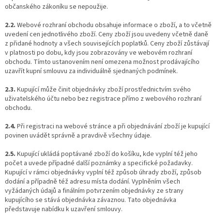
občanského zákoníku se nepoužije.
2.2.
Webové rozhraní obchodu obsahuje informace o zboží, a to včetně
uvedení cen jednotlivého zboží. Ceny zboží jsou uvedeny včetně daně
z přidané hodnoty a všech souvisejících poplatků. Ceny zboží zůstávají
v platnosti po dobu, kdy jsou zobrazovány ve webovém rozhraní
obchodu. Tímto ustanovením není omezena možnost prodávajícího
uzavřít kupní smlouvu za individuálně sjednaných podmínek.
2.3.
Kupující může činit objednávky zboží prostřednictvím svého
uživatelského účtu nebo bez registrace přímo z webového rozhraní
obchodu.
2.4.
Při registraci na webové stránce a při objednávání zboží je kupující
povinen uvádět správně a pravdivě všechny údaje.
2.5.
Kupující ukládá poptávané zboží do košíku, kde vyplní též jeho
počet a uvede případné další poznámky a specifické požadavky.
Kupující v rámci objednávky vyplní též způsob úhrady zboží, způsob
dodání a případně též adresu místa dodání. Vyplněním všech
vyžádaných údajů a finálním potvrzením objednávky ze strany
kupujícího se stává objednávka závaznou. Tato objednávka
představuje nabídku k uzavření smlouvy.