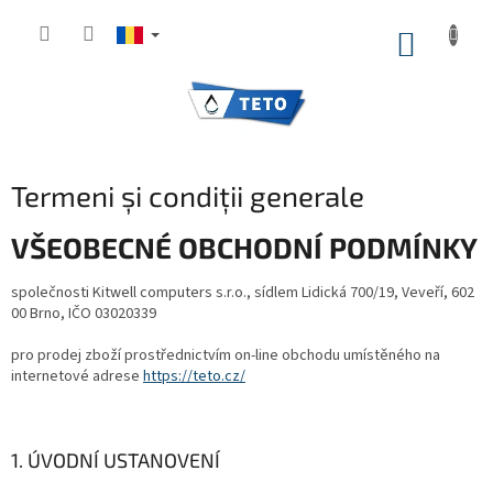
Treci
la
COŞ
conținut
DE
CUMPĂ
Termeni și condiții generale
VŠEOBECNÉ OBCHODNÍ PODMÍNKY
společnosti Kitwell computers s.r.o., sídlem Lidická 700/19, Veveří, 602
00 Brno, IČO 03020339
pro prodej zboží prostřednictvím on-line obchodu umístěného na
internetové adrese
https://teto.cz/
1. ÚVODNÍ USTANOVENÍ