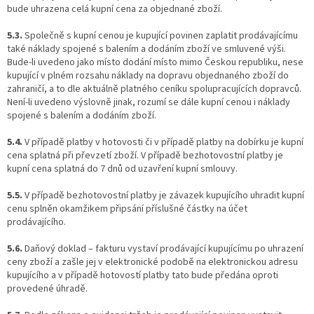
bude uhrazena celá kupní cena za objednané zboží.
5.3.
Společně s kupní cenou je kupující povinen zaplatit prodávajícímu
také náklady spojené s balením a dodáním zboží ve smluvené výši.
Bude-li uvedeno jako místo dodání místo mimo Českou republiku, nese
kupující v plném rozsahu náklady na dopravu objednaného zboží do
zahraničí, a to dle aktuálně platného ceníku spolupracujících dopravců.
Není-li uvedeno výslovně jinak, rozumí se dále kupní cenou i náklady
spojené s balením a dodáním zboží.
5.4.
V případě platby v hotovosti či v případě platby na dobírku je kupní
cena splatná při převzetí zboží. V případě bezhotovostní platby je
kupní cena splatná do 7 dnů od uzavření kupní smlouvy.
5.5.
V případě bezhotovostní platby je závazek kupujícího uhradit kupní
cenu splněn okamžikem připsání příslušné částky na účet
prodávajícího.
5.6.
Daňový doklad – fakturu vystaví prodávající kupujícímu po uhrazení
ceny zboží a zašle jej v elektronické podobě na elektronickou adresu
kupujícího a v případě hotovostí platby tato bude předána oproti
provedené úhradě.