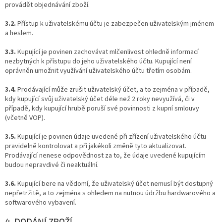
provádět objednávání zboží.
3.2.
Přístup k uživatelskému účtu je zabezpečen uživatelským jménem
a heslem.
3.3.
Kupující je povinen zachovávat mlčenlivost ohledně informací
nezbytných k přístupu do jeho uživatelského účtu. Kupující není
oprávněn umožnit využívání uživatelského účtu třetím osobám.
3.4.
Prodávající může zrušit uživatelský účet, a to zejména v případě,
kdy kupující svůj uživatelský účet déle než 2 roky nevyužívá, či v
případě, kdy kupující hrubě poruší své povinnosti z kupní smlouvy
(včetně VOP).
3.5.
Kupující je povinen údaje uvedené při zřízení uživatelského účtu
pravidelně kontrolovat a při jakékoli změně tyto aktualizovat.
Prodávající nenese odpovědnost za to, že údaje uvedené kupujícím
budou nepravdivé či neaktuální.
3.6.
Kupující bere na vědomí, že uživatelský účet nemusí být dostupný
nepřetržitě, a to zejména s ohledem na nutnou údržbu hardwarového a
softwarového vybavení.
4. DODÁNÍ ZBOŽÍ