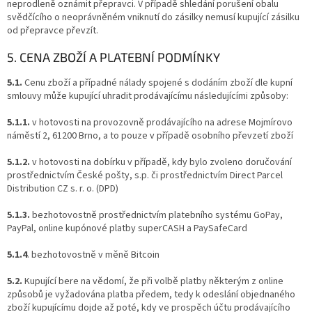
neprodleně oznámit přepravci. V případě shledání porušení obalu
svědčícího o neoprávněném vniknutí do zásilky nemusí kupující zásilku
od přepravce převzít.
5. CENA ZBOŽÍ A PLATEBNÍ PODMÍNKY
5.1.
Cenu zboží a případné nálady spojené s dodáním zboží dle kupní
smlouvy může kupující uhradit prodávajícímu následujícími způsoby:
5.1.1.
v hotovosti na provozovně prodávajícího na adrese Mojmírovo
náměstí 2, 61200 Brno, a to pouze v případě osobního převzetí zboží
5.1.2.
v hotovosti na dobírku v případě, kdy bylo zvoleno doručování
prostřednictvím České pošty, s.p. či prostřednictvím Direct Parcel
Distribution CZ s. r. o. (DPD)
5.1.3.
bezhotovostně prostřednictvím platebního systému GoPay,
PayPal, online kupónové platby superCASH a PaySafeCard
5.1.4
. bezhotovostně v měně Bitcoin
5.2.
Kupující bere na vědomí, že při volbě platby některým z online
způsobů je vyžadována platba předem, tedy k odeslání objednaného
zboží kupujícímu dojde až poté, kdy ve prospěch účtu prodávajícího