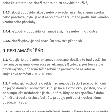
nebo ke kterému se zboží tohoto druhu obvykle používá,
8.4.3.
zboží odpovídá jakostí nebo provedením smluvenému vzorku
nebo předloze, bylali jakost nebo provedení určeno podle smluveného
vzorku nebo předlohy,
8.4.4.
je zboží v odpovídajícím množství, míře nebo hmotnosti a
8.4.5.
zboží vyhovuje požadavkům právních předpisů.
9. REKLAMAČNÍ ŘÁD
9.1.
Kupující je oprávněn reklamovat dodané zboží, a to buď zasláním
reklamace na emailovou adresu reklamace@teto.cz, poštou v sídle
prodávajícího, případně též osobně na provozovně na adrese
Mojmírovo náměstí 2, 61200 Brno.
9.2.
Prodávající rozhodne o reklamaci nejpozději do 3 pracovních dnů
od jejího doručení a vyrozumí kupujícího elektronickou poštou, pokud
se s kupujícím nedohodne jinak. Do této lhůty se nezapočítává doba
přiměřená podle druhu předmětu prodeje potřebná k odbornému
posouzení vady.
9.3.
Reklamace včetně odstranění vady bude vyřízena bez zbytečného