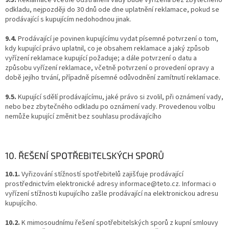
odkladu, nejpozději do 30 dnů ode dne uplatnění reklamace, pokud se
prodávající s kupujícím nedohodnou jinak.
9.4.
Prodávající je povinen kupujícímu vydat písemné potvrzení o tom,
kdy kupující právo uplatnil, co je obsahem reklamace a jaký způsob
vyřízení reklamace kupující požaduje; a dále potvrzení o datu a
způsobu vyřízení reklamace, včetně potvrzení o provedení opravy a
době jejího trvání, případně písemné odůvodnění zamítnutí reklamace.
9.5.
Kupující sdělí prodávajícímu, jaké právo si zvolil, při oznámení vady,
nebo bez zbytečného odkladu po oznámení vady. Provedenou volbu
nemůže kupující změnit bez souhlasu prodávajícího
10. ŘEŠENÍ SPOTŘEBITELSKÝCH SPORŮ
10.1.
Vyřizování stížností spotřebitelů zajišťuje prodávající
prostřednictvím elektronické adresy informace@teto.cz. Informaci o
vyřízení stížnosti kupujícího zašle prodávající na elektronickou adresu
kupujícího.
10.2.
K mimosoudnímu řešení spotřebitelských sporů z kupní smlouvy