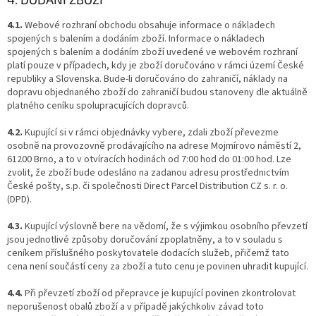
4.1.
Webové rozhraní obchodu obsahuje informace o nákladech
spojených s balením a dodáním zboží. Informace o nákladech
spojených s balením a dodáním zboží uvedené ve webovém rozhraní
platí pouze v případech, kdy je zboží doručováno v rámci území České
republiky a Slovenska. Bude-li doručováno do zahraničí, náklady na
dopravu objednaného zboží do zahraničí budou stanoveny dle aktuálně
platného ceníku spolupracujících dopravců.
4.2.
Kupující si v rámci objednávky vybere, zdali zboží převezme
osobně na provozovně prodávajícího na adrese Mojmírovo náměstí 2,
61200 Brno, a to v otvíracích hodinách od 7:00 hod do 01:00 hod. Lze
zvolit, že zboží bude odesláno na zadanou adresu prostřednictvím
České pošty, s.p. či společnosti Direct Parcel Distribution CZ s. r. o.
(DPD).
4.3.
Kupující výslovně bere na vědomí, že s výjimkou osobního převzetí
jsou jednotlivé způsoby doručování zpoplatněny, a to v souladu s
ceníkem příslušného poskytovatele dodacích služeb, přičemž tato
cena není součástí ceny za zboží a tuto cenu je povinen uhradit kupující.
4.4.
Při převzetí zboží od přepravce je kupující povinen zkontrolovat
neporušenost obalů zboží a v případě jakýchkoliv závad toto