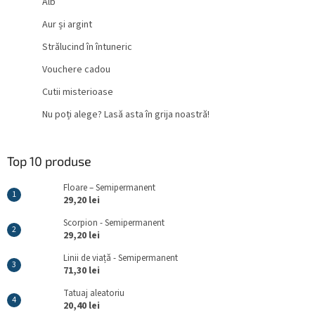
Alb
Aur și argint
Strălucind în întuneric
Vouchere cadou
Cutii misterioase
Nu poți alege? Lasă asta în grija noastră!
Top 10 produse
Floare – Semipermanent
29,20 lei
Scorpion - Semipermanent
29,20 lei
Linii de viață - Semipermanent
71,30 lei
Tatuaj aleatoriu
20,40 lei