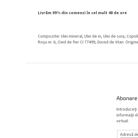
Livrăm 99% din comenzi în cel mult 48 de ore
Compozitie: Ulei mineral, Ulei de in, Ulei de soia, Copoli
Roșu nr. 6, Oxid de fier CI 77499, Dioxid de titan. Origi
S
u
b
s
o
Abonare 
l
Introduceţi
informaţii 
virtual.
Adresă de