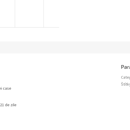
Par
Cate
Štítk
ei case
21 de zile