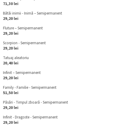
71,30 lei
Bătăi inimii - Inimă – Semipermanent
29,20 lei
Fluture – Semipermanent
29,20 lei
Scorpion - Semipermanent
29,20 lei
Tatuaj aleatoriu
20,40 lei
Infinit – Semipermanent
29,20 lei
Family - Familie - Semipermanent
51,50 lei
Păsări - Timpul zboară - Semipermanent
29,20 lei
Infinit - Dragoste - Semipermanent
29,20 lei