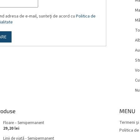
Ma
Ma
nd adresa de e-mail, sunteți de acord cu
Politica de
Mâ
alitate
To
ARE
Al
Aur
St
Vo
Cu
Nu
roduse
MENU
Termeni și 
Floare – Semipermanent
29,20 lei
Politica de
Linii de viață - Semipermanent