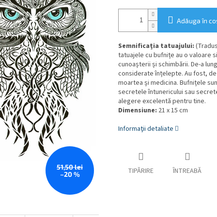
Adăuga în co
Semnificația tatuajului:
(Tradus
tatuajele cu bufnițe au o valoare s
cunoașterii și schimbării. De-a lung
considerate înțelepte. Au fost, d
moartea și medicina. Bufnițele sunt
secretele întunericului sau secrete
alegere excelentă pentru tine.
Dimensiune:
21 x 15 cm
Informaţii detaliate
51,50 lei
TIPĂRIRE
ÎNTREABĂ
–20 %