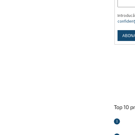
Introducâ
confidenți
ABON
Top 10 p