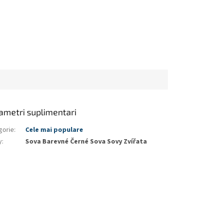
ametri suplimentari
gorie
:
Cele mai populare
y
:
Sova Barevné Černé Sova Sovy Zvířata