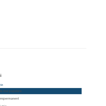
i
in
le mai populare
mipermanent