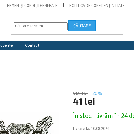
TERMENI ȘI CONDIȚII GENERALE
POLITICA DE CONFIDENȚIALITATE
CĂUTARE
recvente
Contact
51,50 lei
–20 %
41 lei
Evaluare
În stoc - livrăm în 24 
preţ:
Livrare la:
10.08.2026