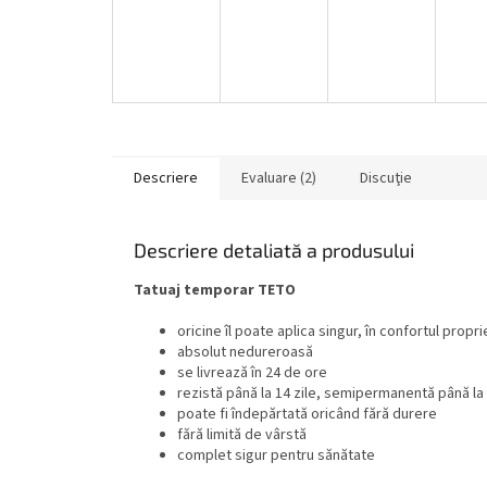
Descriere
Evaluare (2)
Discuţie
Descriere detaliată a produsului
Tatuaj temporar TETO
oricine îl poate aplica singur, în confortul propri
absolut nedureroasă
se livrează în 24 de ore
rezistă până la 14 zile, semipermanentă până la 
poate fi îndepărtată oricând fără durere
fără limită de vârstă
complet sigur pentru sănătate