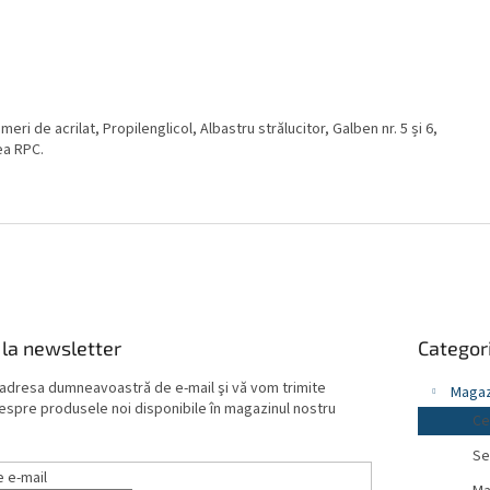
meri de acrilat, Propilenglicol, Albastru strălucitor, Galben nr. 5 și 6,
nea RPC.
Sari
la newsletter
Categori
peste
categorii
 adresa dumneavoastră de e-mail şi vă vom trimite
Magaz
despre produsele noi disponibile în magazinul nostru
Ce
Se
 e-mail