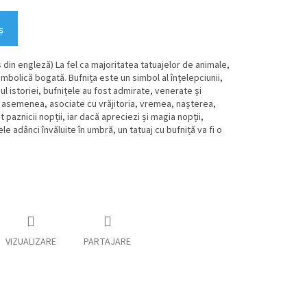
ş
 din engleză) La fel ca majoritatea tatuajelor de animale,
imbolică bogată. Bufnița este un simbol al înțelepciunii,
ul istoriei, bufnițele au fost admirate, venerate și
e asemenea, asociate cu vrăjitoria, vremea, nașterea,
 paznicii nopții, iar dacă apreciezi și magia nopții,
le adânci învăluite în umbră, un tatuaj cu bufniță va fi o
VIZUALIZARE
PARTAJARE