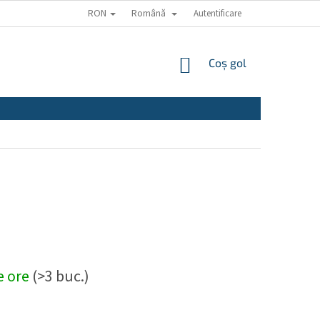
RON
Română
Autentificare
COŞ
Coş gol
DE
CUMPĂRĂTURI
de ore
(>3 buc.)