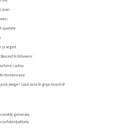
i mic
i mari
neci
t spatele
b
 și argint
rălucind în întuneric
uchere cadou
tii misterioase
 poți alege? Lasă asta în grija noastră!
condiții generale
 confidențialitate