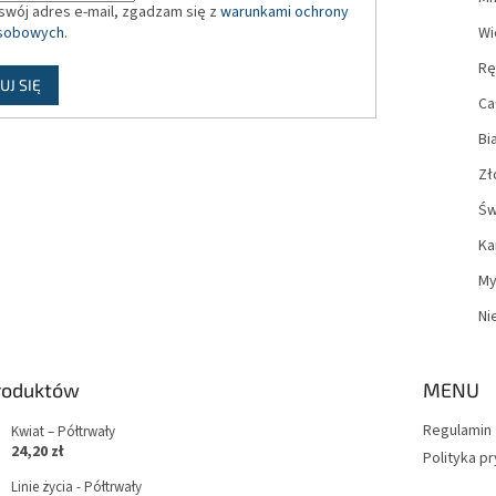
swój adres e-mail, zgadzam się z
warunkami ochrony
sobowych
.
Wi
Rę
UJ SIĘ
Ca
Bi
Zł
Św
Ka
My
Ni
produktów
MENU
Regulamin
Kwiat – Półtrwały
24,20 zł
Polityka p
Linie życia - Półtrwały