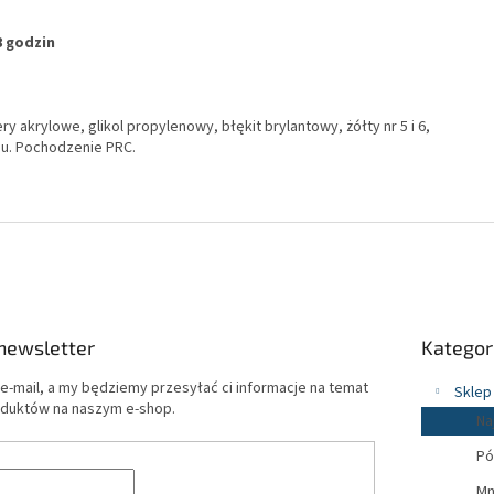
8 godzin
ery akrylowe, glikol propylenowy, błękit brylantowy, żółty nr 5 i 6,
anu. Pochodzenie PRC.
Pominąć
newsletter
Kategor
kategorie
e-mail, a my będziemy przesyłać ci informacje na temat
Sklep
duktów na naszym e-shop.
Na
Pó
Mn