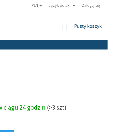
PLN
Język polski
Zaloguj się
KOSZYK
Pusty koszyk
 w ciągu 24 godzin
(>3 szt)