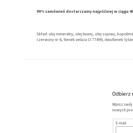
99% zamówień dostarczamy najpóźniej w ciągu 4
Skład: olej mineralny, olej lniany, olej sojowy, kopolim
czerwony nr 6, tlenek żelaza CI 77499, dwutlenek tyt
S
t
o
p
k
Odbierz 
a
Wpisz swój 
nowych pro
E-mail