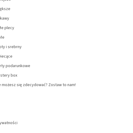
ększe
kawy
łe plecy
ałe
oty i srebrny
iecące
rty podarunkowe
stery box
e możesz się zdecydować? Zostaw to nam!
rywatności