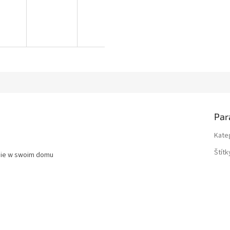
Par
Kate
Štítk
dnie w swoim domu