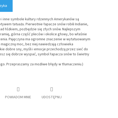
zyka
 i inne symbole kultury rdzennych Amerykanów są
tywem tatuażu. Pierwotnie łapacze snów robili Indianie,
e nad łóżkiem, pozbędzie się złych snów. Najlepszym
, ramię, górna część pleców i okolice głowy, bo właśnie
rzenia. Pajęczyna ma ogromne znaczenie w wytatuowanym
ą magiczną moc, bez niej nawiedzają człowieka
tkie dobre sny, myśli i emocje przechodzą przez sieć do
hcesz się dobrze wyspać, symbol łapacza snów to świetny
ego. Przepraszamy za możliwe błędy w tłumaczeniu.)
POWIADOM MNIE
UDOSTĘPNIJ