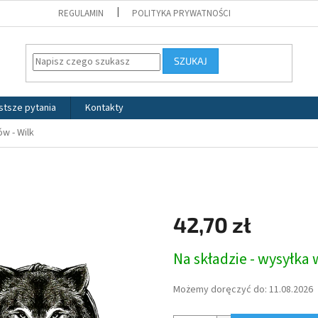
REGULAMIN
POLITYKA PRYWATNOŚCI
SZUKAJ
stsze pytania
Kontakty
w - Wilk
42,70 zł
Cena
Na składzie - wysyłka
jednostkowa:
Możemy doręczyć do:
11.08.2026