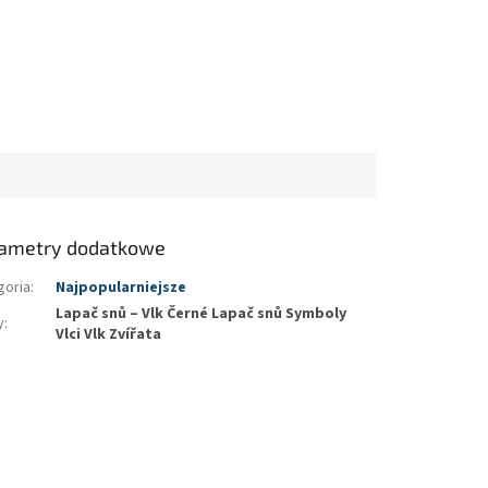
ametry dodatkowe
goria
:
Najpopularniejsze
Lapač snů – Vlk Černé Lapač snů Symboly
y
:
Vlci Vlk Zvířata