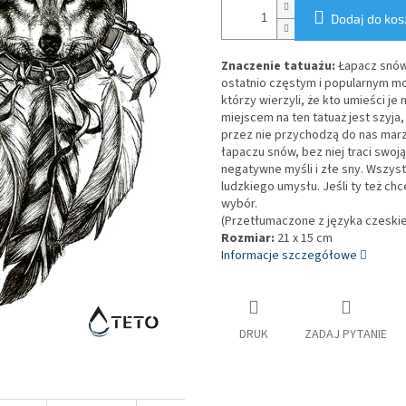
Dodaj do kos
Znaczenie tatuażu:
Łapacz snów
ostatnio częstym i popularnym mo
którzy wierzyli, że kto umieści j
miejscem na ten tatuaż jest szyja
przez nie przychodzą do nas ma
łapaczu snów, bez niej traci swoj
negatywne myśli i złe sny. Wszys
ludzkiego umysłu. Jeśli ty też c
wybór.
(Przetłumaczone z języka czeski
Rozmiar:
21 x 15 cm
Informacje szczegółowe
DRUK
ZADAJ PYTANIE