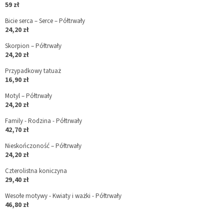
59 zł
Bicie serca – Serce – Półtrwały
24,20 zł
Skorpion – Półtrwały
24,20 zł
Przypadkowy tatuaż
16,90 zł
Motyl – Półtrwały
24,20 zł
Family - Rodzina - Półtrwały
42,70 zł
Nieskończoność – Półtrwały
24,20 zł
Czterolistna koniczyna
29,40 zł
Wesołe motywy - Kwiaty i ważki - Półtrwały
46,80 zł