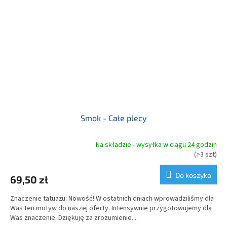
Smok - Całe plecy
Na składzie - wysyłka w ciągu 24 godzin
Średnia
(>3 szt)
ocena
produktu
Do koszyka
69,50 zł
wynosi
5,0
Znaczenie tatuażu: Nowość! W ostatnich dniach wprowadziliśmy dla
na
Was ten motyw do naszej oferty. Intensywnie przygotowujemy dla
5
Was znaczenie. Dziękuję za zrozumienie....
gwiazdek.