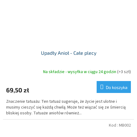
Upadły Anioł - Całe plecy
Na składzie - wysyłka w ciągu 24 godzin
(>3 szt)
Do koszyka
69,50 zł
Znaczenie tatuażu: Ten tatuaż sugeruje, że życie jest ulotne i
musimy cieszyć się każdą chwilą. Może też wiązać się ze śmiercią
bliskiej osoby. Tatuaże aniołów również...
Kod :
MB002