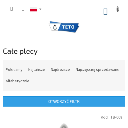
Przejść
do
KOSZY
treści
Całe plecy
S
o
Polecamy
Najtańsze
Najdroższe
Najczęściej sprzedawane
r
t
Alfabetycznie
o
w
a
OTWORZYĆ FILTR
n
i
L
Kod :
TB-008
e
i
p
s