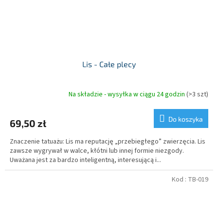
Lis - Całe plecy
Na składzie - wysyłka w ciągu 24 godzin
(>3 szt)
Do koszyka
69,50 zł
Znaczenie tatuażu: Lis ma reputację „przebiegłego” zwierzęcia. Lis
zawsze wygrywał w walce, kłótni lub innej formie niezgody.
Uważana jest za bardzo inteligentną, interesującą i...
Kod :
TB-019