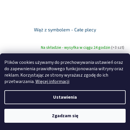
Wąż z symbolem - Całe plecy
Na składzie - wysyłka w ciągu 24 godzin
(>3 szt)
Plików cookies używamy do przechowywania ustawień oraz
Do koszyka
69,50 zł
do zapewnienia prawidłowego funkcjonowania witryny oraz
reklam. Korzystając ze strony wyrażasz zgodę do ich
Znaczenie tatuażu: Nie ma wątpliwości, że tatuaż węża symbolizuje
siłę. Wąż to potężny gad. Niektóre węże mają jad, inne są wręcz
przetwarzania.
Więcej informacji
drapieżnymi drapieżnikami, co czyni je...
Ustawienia
Kod :
TB-004
Zgadzam się