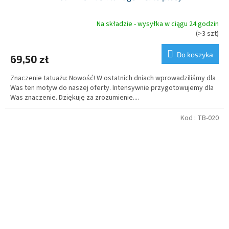
Na składzie - wysyłka w ciągu 24 godzin
Średnia
(>3 szt)
ocena
produktu
Do koszyka
69,50 zł
wynosi
5,0
Znaczenie tatuażu: Nowość! W ostatnich dniach wprowadziliśmy dla
na
Was ten motyw do naszej oferty. Intensywnie przygotowujemy dla
5
Was znaczenie. Dziękuję za zrozumienie....
gwiazdek.
Kod :
TB-020