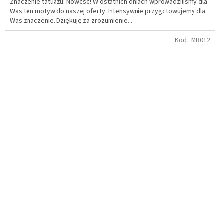
Znaczenie tatuażu: Nowość! W ostatnich dniach wprowadziliśmy dla
Was ten motyw do naszej oferty. Intensywnie przygotowujemy dla
Was znaczenie. Dziękuję za zrozumienie....
Kod :
MB012