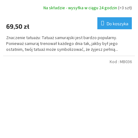
Na składzie - wysyłka w ciągu 24 godzin
(>3 szt)
Do koszyka
69,50 zł
Znaczenie tatuażu: Tatuaż samurajski jest bardzo popularny.
Ponieważ samuraj trenował każdego dnia tak, jakby był jego
ostatnim, twój tatuaż może symbolizować, że żyjesz pełnią...
Kod :
MB036