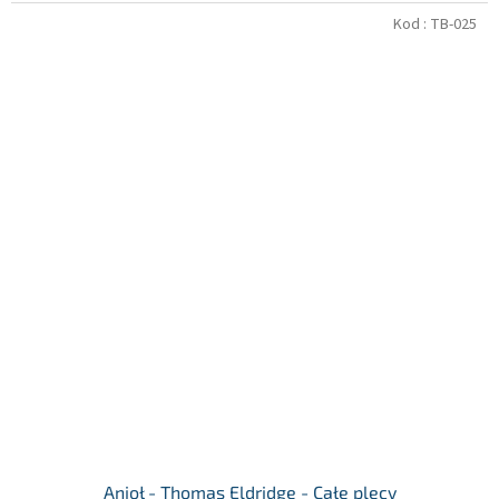
Kod :
TB-025
Anioł - Thomas Eldridge - Całe plecy