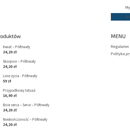
My
Ni
produktów
MENU
Regulamin
Kwiat – Półtrwały
24,20 zł
Polityka p
Skorpion – Półtrwały
24,20 zł
Linie życia - Półtrwały
59 zł
Przypadkowy tatuaż
16,90 zł
Bicie serca – Serce – Półtrwały
24,20 zł
Nieskończoność – Półtrwały
24,20 zł