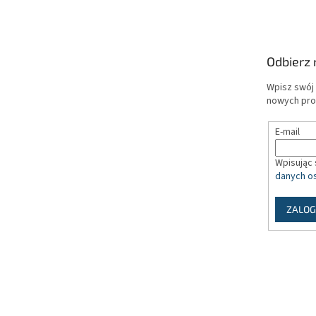
t
o
p
k
Odbierz 
a
Wpisz swój 
nowych pro
E-mail
Wpisując 
danych o
ZALOG