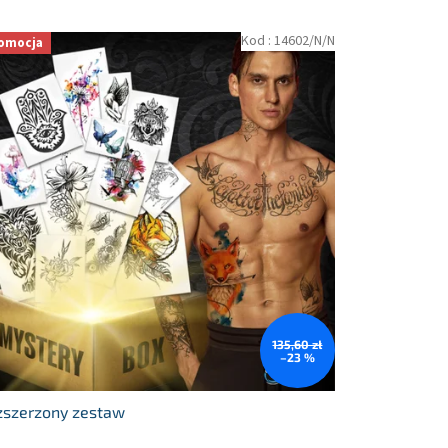
Kod :
14602/N/N
omocja
135,60 zł
–23 %
zszerzony zestaw