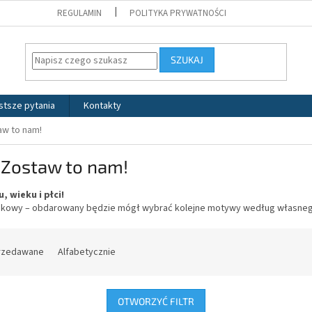
REGULAMIN
POLITYKA PRYWATNOŚCI
SZUKAJ
stsze pytania
Kontakty
aw to nam!
 Zostaw to nam!
 wieku i płci!
nkowy – obdarowany będzie mógł wybrać kolejne motywy według własneg
przedawane
Alfabetycznie
OTWORZYĆ FILTR