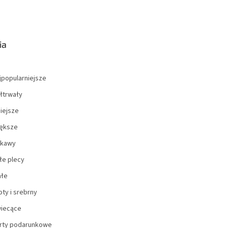
ia
jpopularniejsze
łtrwały
iejsze
ększe
kawy
łe plecy
ałe
oty i srebrny
iecące
rty podarunkowe