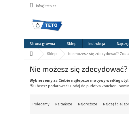
Przejść
info@teto.cz
do
treści
Strona główna
Sklep
Instrukcja
Najczę
Home
Sklep
Nie możesz się zdecydować? Zost
Nie możesz się zdecydować?
Wybierzemy za Ciebie najlepsze motywy według stylu,
🎁 Chcesz podarować? Dodaj do pudełka voucher upomi
S
o
Polecamy
Najtańsze
Najdroższe
Najczęściej s
r
t
o
w