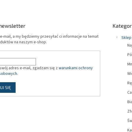
t
r
o
l
Pominąć
k
newsletter
Kategor
kategorie
i
l
e-mail, a my będziemy przesyłać ci informacje na temat
Sklep
i
duktów na naszym e-shop.
Na
s
t
Pó
y
Mn
swój adres e-mail, zgadzam się z
warunkami ochrony
sobowych
.
Wi
Rę
UJ SIĘ
Ca
Bi
Zł
Św
Ka