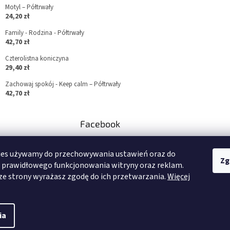
Motyl – Półtrwały
24,20 zł
Family - Rodzina - Półtrwały
42,70 zł
Czterolistna koniczyna
29,40 zł
Zachowaj spokój - Keep calm – Półtrwały
42,70 zł
Facebook
teto.cz
ies używamy do przechowywania ustawień oraz do
//www.facebook.co
Zg
 prawidłowego funkcjonowania witryny oraz reklam.
oczech/
ze strony wyrażasz zgodę do ich przetwarzania.
Więcej
z/
ia
 prawa zastrzeżone.