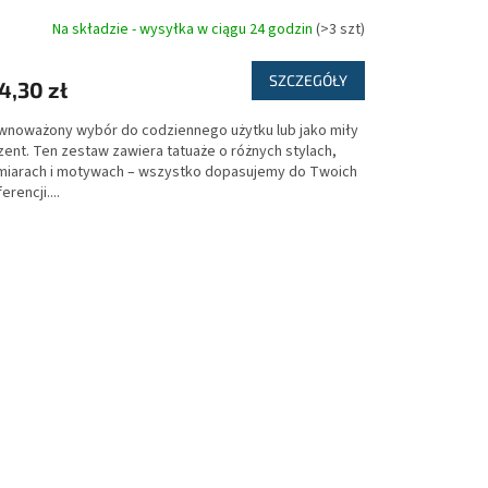
Na składzie - wysyłka w ciągu 24 godzin
(>3 szt)
SZCZEGÓŁY
4,30 zł
wnoważony wybór do codziennego użytku lub jako miły
zent. Ten zestaw zawiera tatuaże o różnych stylach,
miarach i motywach – wszystko dopasujemy do Twoich
erencji....