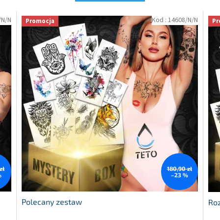
/N/N
Kod :
14608/N/N
Promocja
Pr
zł
180,90 zł
%
–23 %
Polecany zestaw
Ro