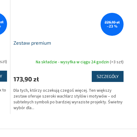
zł
226,10 zł
%
–23 %
Zestaw premium
 szt)
Na składzie - wysyłka w ciągu 24 godzin
(>3 szt)
Y
SZCZEGÓŁY
173,90 zł
x to
Dla tych, którzy oczekują czegoś więcej. Ten większy
zestaw oferuje szeroki wachlarz stylów i motywów – od
subtelnych symboli po bardziej wyraziste projekty. Świetny
wybór dla...
K
o
n