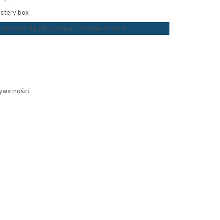
stery box
e możesz się zdecydować? Zostaw to nam!
rywatności