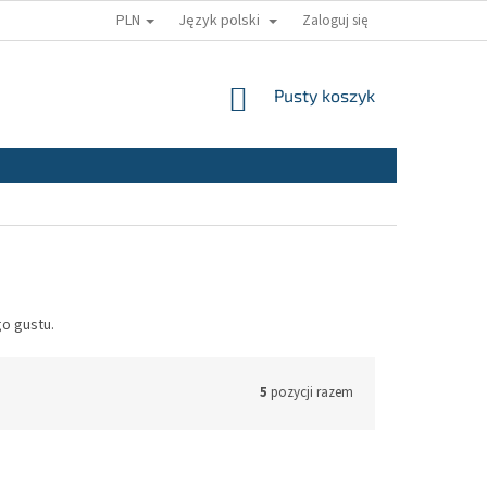
PLN
Język polski
Zaloguj się
KOSZYK
Pusty koszyk
o gustu.
5
pozycji razem