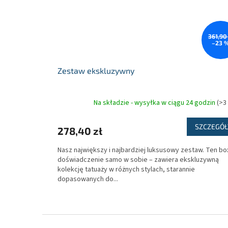
361,90 
–23 
Zestaw ekskluzywny
Na składzie - wysyłka w ciągu 24 godzin
(>3
SZCZEGÓŁ
278,40 zł
Nasz największy i najbardziej luksusowy zestaw. Ten bo
doświadczenie samo w sobie – zawiera ekskluzywną
kolekcję tatuaży w różnych stylach, starannie
dopasowanych do...
S