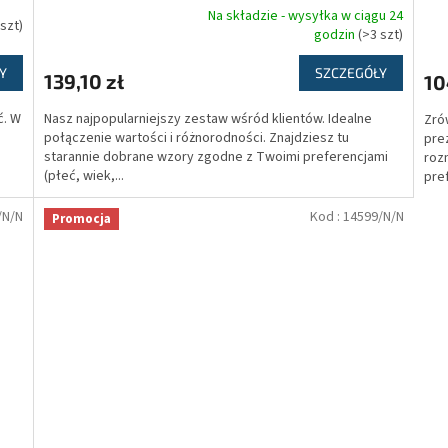
Na składzie - wysyłka w ciągu 24
 szt)
Średnia
godzin
(>3 szt)
ocena
produktu
Y
SZCZEGÓŁY
139,10 zł
10
wynosi
5,0
ć. W
Nasz najpopularniejszy zestaw wśród klientów. Idealne
Zró
na
połączenie wartości i różnorodności. Znajdziesz tu
pre
5
starannie dobrane wzory zgodne z Twoimi preferencjami
roz
gwiazdek.
(płeć, wiek,...
pref
/N/N
Kod :
14599/N/N
Promocja