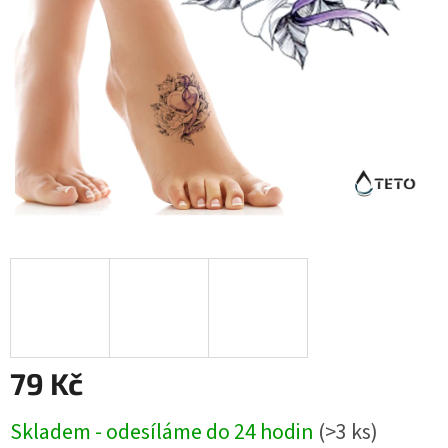
79 Kč
Měrná
Skladem - odesíláme do 24 hodin
(>3 ks)
cena: