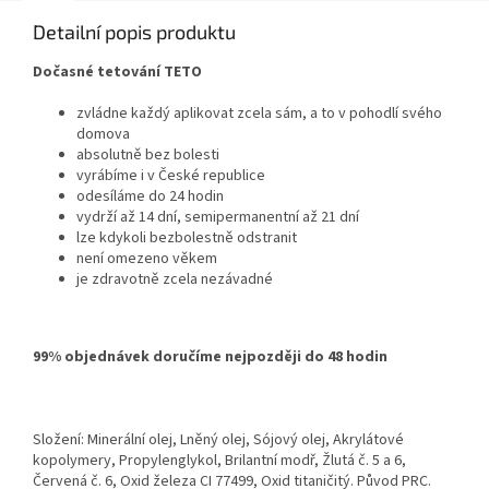
Detailní popis produktu
Dočasné tetování TETO
zvládne každý aplikovat zcela sám, a to v pohodlí svého
domova
absolutně bez bolesti
vyrábíme i v České republice
odesíláme do 24 hodin
vydrží až 14 dní, semipermanentní až 21 dní
lze kdykoli bezbolestně odstranit
není omezeno věkem
je zdravotně zcela nezávadné
99% objednávek doručíme nejpozději do 48 hodin
Složení: Minerální olej, Lněný olej, Sójový olej, Akrylátové
kopolymery, Propylenglykol, Brilantní modř, Žlutá č. 5 a 6,
Červená č. 6, Oxid železa CI 77499, Oxid titaničitý. Původ PRC.