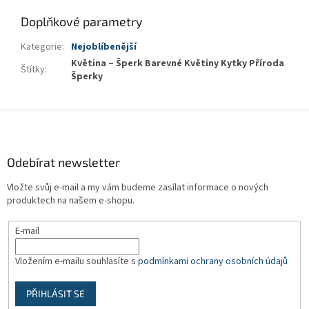
Doplňkové parametry
Kategorie
:
Nejoblíbenější
Květina – Šperk Barevné Květiny Kytky Příroda
Štítky
:
Šperky
Z
á
p
a
Odebírat newsletter
t
Vložte svůj e-mail a my vám budeme zasílat informace o nových
í
produktech na našem e-shopu.
E-mail
Vložením e-mailu souhlasíte s
podmínkami ochrany osobních údajů
PŘIHLÁSIT SE