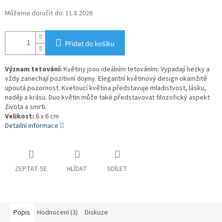
Můžeme doručit do:
11.8.2026
Přidat do košíku
Význam tetování:
Květiny jsou ideálním tetováním. Vypadají hezky a
vždy zanechají pozitivní dojmy. Elegantní květinový design okamžitě
upoutá pozornost. Kvetoucí květina představuje mladistvost, lásku,
naději a krásu. Duo květin může také představovat filozofický aspekt
života a smrti.
Velikost:
6 x 6 cm
Detailní informace
ZEPTAT SE
HLÍDAT
SDÍLET
Popis
Hodnocení (3)
Diskuze