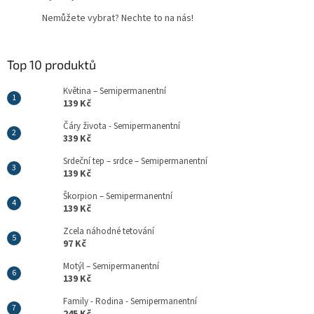
Nemůžete vybrat? Nechte to na nás!
Top 10 produktů
Květina – Semipermanentní
139 Kč
Čáry života - Semipermanentní
339 Kč
Srdeční tep – srdce – Semipermanentní
139 Kč
Škorpion – Semipermanentní
139 Kč
Zcela náhodné tetování
97 Kč
Motýl – Semipermanentní
139 Kč
Family - Rodina - Semipermanentní
245 Kč