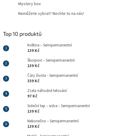
Mystery box
Nemůžete vybrat? Nechte to na nás!
Top 10 produktů
Květina – Semipermanentní
139 Kč
Škorpion – Semipermanentní
139 Kč
Čáry života - Semipermanentní
339 Kč
Zcela náhodné tetování
97 Kč
Srdeční tep – srdce – Semipermanentní
139 Kč
Nekonečno – Semipermanentní
139 Kč