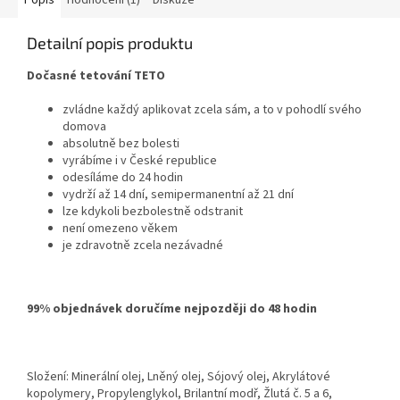
Popis
Hodnocení (1)
Diskuze
Detailní popis produktu
Dočasné tetování TETO
zvládne každý aplikovat zcela sám, a to v pohodlí svého
domova
absolutně bez bolesti
vyrábíme i v České republice
odesíláme do 24 hodin
vydrží až 14 dní, semipermanentní až 21 dní
lze kdykoli bezbolestně odstranit
není omezeno věkem
je zdravotně zcela nezávadné
99% objednávek doručíme nejpozději do 48 hodin
Složení: Minerální olej, Lněný olej, Sójový olej, Akrylátové
kopolymery, Propylenglykol, Brilantní modř, Žlutá č. 5 a 6,