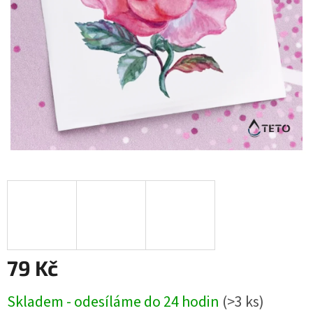
79 Kč
Měrná
Skladem - odesíláme do 24 hodin
(>3 ks)
cena: