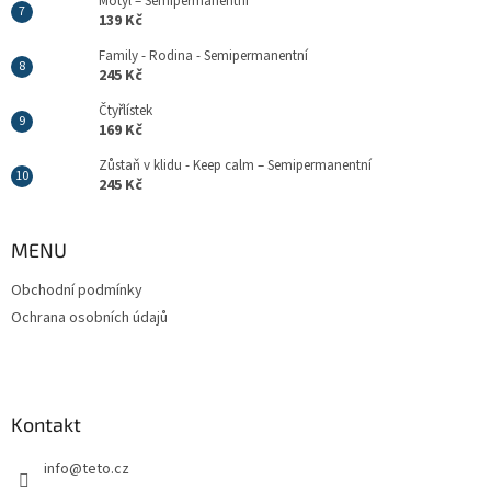
Motýl – Semipermanentní
139 Kč
Family - Rodina - Semipermanentní
245 Kč
Čtyřlístek
169 Kč
Zůstaň v klidu - Keep calm – Semipermanentní
245 Kč
MENU
Obchodní podmínky
Ochrana osobních údajů
Kontakt
info
@
teto.cz