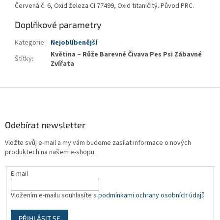
Červená č. 6, Oxid železa CI 77499, Oxid titaničitý. Původ PRC.
Doplňkové parametry
Kategorie
:
Nejoblíbenější
Květina – Růže Barevné Čivava Pes Psi Zábavné
Štítky
:
Zvířata
Z
á
p
a
Odebírat newsletter
t
Vložte svůj e-mail a my vám budeme zasílat informace o nových
í
produktech na našem e-shopu.
E-mail
Vložením e-mailu souhlasíte s
podmínkami ochrany osobních údajů
PŘIHLÁSIT SE