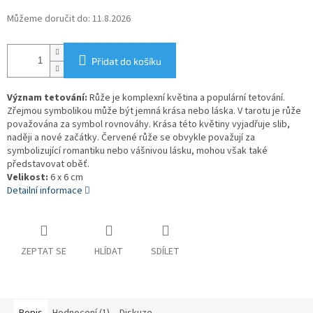
Můžeme doručit do:
11.8.2026
Přidat do košíku
Význam tetování:
Růže je komplexní květina a populární tetování.
Zřejmou symbolikou může být jemná krása nebo láska. V tarotu je růže
považována za symbol rovnováhy. Krása této květiny vyjadřuje slib,
naději a nové začátky. Červené růže se obvykle považují za
symbolizující romantiku nebo vášnivou lásku, mohou však také
představovat oběť.
Velikost:
6 x 6 cm
Detailní informace
ZEPTAT SE
HLÍDAT
SDÍLET