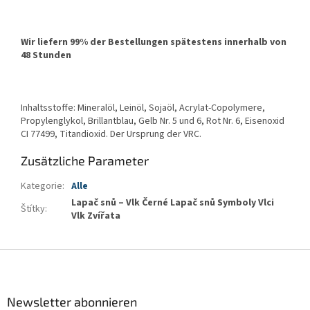
Wir liefern 99% der Bestellungen spätestens innerhalb von
48 Stunden
Inhaltsstoffe: Mineralöl, Leinöl, Sojaöl, Acrylat-Copolymere,
Propylenglykol, Brillantblau, Gelb Nr. 5 und 6, Rot Nr. 6, Eisenoxid
CI 77499, Titandioxid. Der Ursprung der VRC.
Zusätzliche Parameter
Kategorie
:
Alle
Lapač snů – Vlk Černé Lapač snů Symboly Vlci
Štítky
:
Vlk Zvířata
F
u
ß
z
Newsletter abonnieren