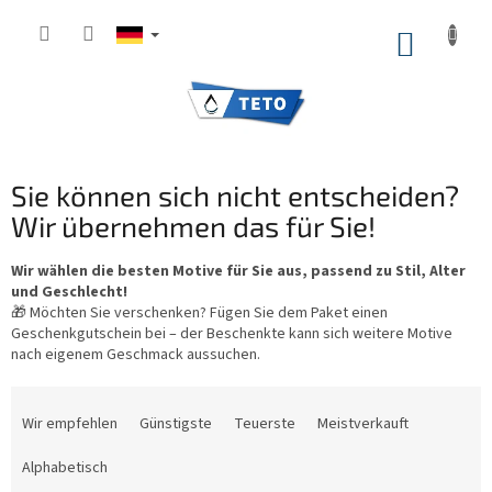
Zum
Inhalt
WARE
springen
Sie können sich nicht entscheiden?
Wir übernehmen das für Sie!
Wir wählen die besten Motive für Sie aus, passend zu Stil, Alter
und Geschlecht!
🎁 Möchten Sie verschenken? Fügen Sie dem Paket einen
Geschenkgutschein bei – der Beschenkte kann sich weitere Motive
nach eigenem Geschmack aussuchen.
P
r
Wir empfehlen
Günstigste
Teuerste
Meistverkauft
o
d
Alphabetisch