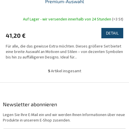
Premium-Auswahl
Auf Lager - wir versenden innerhalb von 24 Stunden
(>3 St)
DETAIL
41,20 €
Für alle, die das gewisse Extra möchten. Dieses größere Set bietet
eine breite Auswahl an Motiven und Stilen – von dezenten Symbolen
bis hin zu auffälligeren Designs. Ideal für...
5
Artikel insgesamt
S
t
e
F
u
u
e
ß
r
z
Newsletter abonnieren
e
e
l
Legen Sie Ihre E-Mail ein und wir werden Ihnen Informationen über neue
i
e
Produkte in unserem E-Shop zusenden.
m
l
e