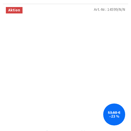
Art.-Nr.:
14599/N/N
Aktion
53,60 €
–23 %