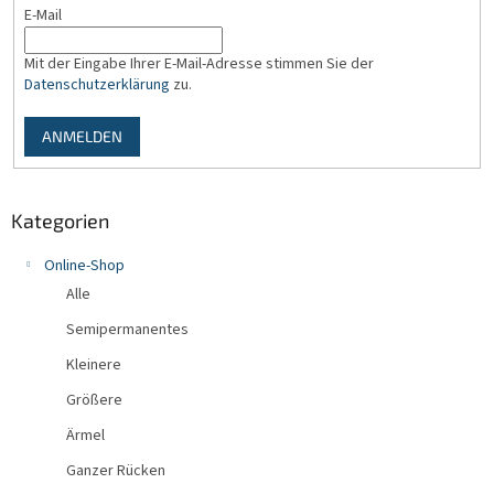
e
E-Mail
n
t
e
Mit der Eingabe Ihrer E-Mail-Adresse stimmen Sie der
d
Datenschutzerklärung
zu.
e
r
ANMELDEN
L
i
s
t
Kategorien
e
Online-Shop
Alle
Semipermanentes
Kleinere
Größere
Ärmel
Ganzer Rücken