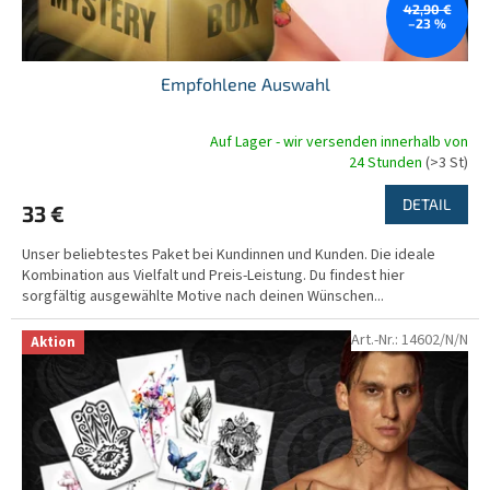
42,90 €
–23 %
Empfohlene Auswahl
Auf Lager - wir versenden innerhalb von
Die
24 Stunden
(>3 St)
durchschnittliche
Produktbewertung
DETAIL
33 €
ist
5,0
Unser beliebtestes Paket bei Kundinnen und Kunden. Die ideale
von
Kombination aus Vielfalt und Preis-Leistung. Du findest hier
5
sorgfältig ausgewählte Motive nach deinen Wünschen...
Sternen.
Art.-Nr.:
14602/N/N
Aktion