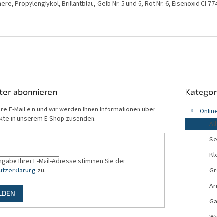
mere, Propylenglykol, Brillantblau, Gelb Nr. 5 und 6, Rot Nr. 6, Eisenoxid CI 7
Kategorien
ter abonnieren
Kategor
überspring
hre E-Mail ein und wir werden Ihnen Informationen über
Onlin
kte in unserem E-Shop zusenden.
All
Se
Kl
ingabe Ihrer E-Mail-Adresse stimmen Sie der
utzerklärung
zu.
Gr
Är
LDEN
Ga