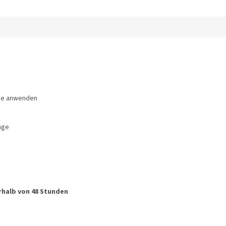
use anwenden
age
rhalb von 48 Stunden