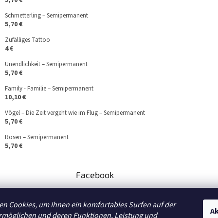
5,70 €
Schmetterling – Semipermanent
5,70 €
Zufälliges Tattoo
4 €
Unendlichkeit – Semipermanent
5,70 €
Family - Familie – Semipermanent
10,10 €
Vögel – Die Zeit vergeht wie im Flug – Semipermanent
5,70 €
Rosen – Semipermanent
5,70 €
Facebook
teto.cz
n Cookies, um Ihnen ein komfortables Surfen auf der
//www.facebook.co
Ak
rmöglichen und deren Funktionen, Leistung und