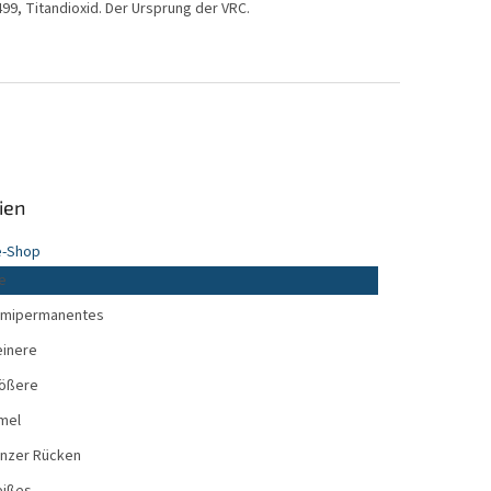
7499, Titandioxid. Der Ursprung der VRC.
ien
en
e-Shop
e
mipermanentes
einere
ößere
mel
nzer Rücken