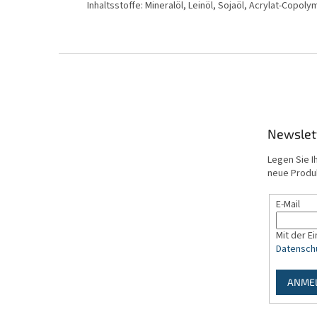
Inhaltsstoffe: Mineralöl, Leinöl, Sojaöl, Acrylat-Copoly
F
u
ß
z
e
Newslet
i
l
Legen Sie I
e
neue Produ
E-Mail
Mit der E
Datensch
ANME