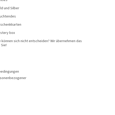
ißes
ld und Silber
uchtendes
schenkkarten
stery box
e können sich nicht entscheiden? Wir übernehmen das
 Sie!
bedingungen
rsonenbezogener