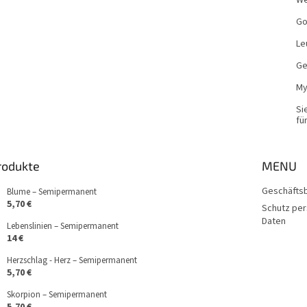
We
Go
Le
Ge
My
Si
für
rodukte
MENU
Geschäfts
Blume – Semipermanent
5,70 €
Schutz pe
Daten
Lebenslinien – Semipermanent
14 €
Herzschlag - Herz – Semipermanent
5,70 €
Skorpion – Semipermanent