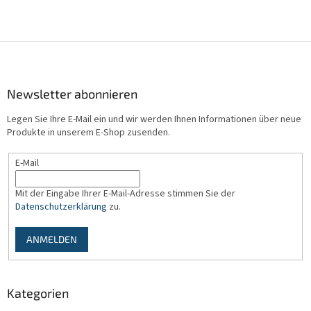
F
u
ß
z
Newsletter abonnieren
e
Legen Sie Ihre E-Mail ein und wir werden Ihnen Informationen über neue
i
Produkte in unserem E-Shop zusenden.
l
e
E-Mail
Mit der Eingabe Ihrer E-Mail-Adresse stimmen Sie der
Datenschutzerklärung
zu.
ANMELDEN
Kategorien