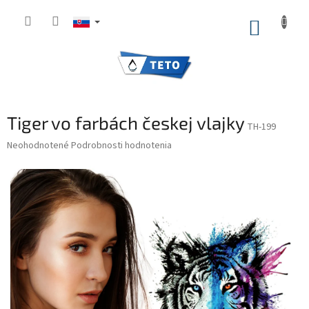
Prejsť
na
NÁKUP
obsah
KOŠÍK
Tiger vo farbách českej vlajky
TH-199
Priemerné
Neohodnotené
Podrobnosti hodnotenia
hodnotenie
produktu
je
0,0
z
5
hviezdičiek.