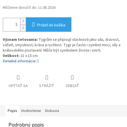
Môžeme doručiť do:
11.08.2026
Pridať do košíka
Význam tetovania:
Tygrům se připisují vlastnosti jako síla, dravost,
vášeň, smyslnost, krása a rychlost. Tygr je často i symbol moci, síly a
královského postavení. Může být symbolem života i smrti.
Velikost:
21 x 15 cm
Detailné informácie
OPÝTAŤ SA
STRÁŽIŤ
ZDIEĽAŤ
Popis
Hodnotenie
Diskusia
Podrobný popis