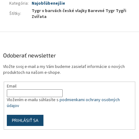
Kategória
:
Najobľúbenejšie
Tygr v barvách české vlajky Barevné Tygr Tygři
Štítky
:
Zvířata
Z
á
p
ä
Odoberať newsletter
t
Vložte svoj e-mail a my Vám budeme zasielať informácie o nových
i
produktoch na našom e-shope.
e
Email
Vložením e-mailu súhlasíte s
podmienkami ochrany osobných
údajov
PRIHLÁSIŤ SA