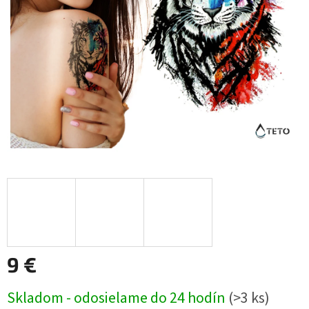
9 €
Jednotková
Skladom - odosielame do 24 hodín
(>3 ks)
cena: