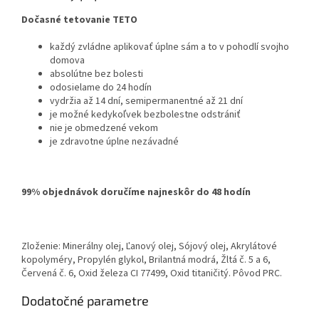
Dočasné tetovanie TETO
každý zvládne aplikovať úplne sám a to v pohodlí svojho
domova
absolútne bez bolesti
odosielame do 24 hodín
vydržia až 14 dní, semipermanentné až 21 dní
je možné kedykoľvek bezbolestne odstrániť
nie je obmedzené vekom
je zdravotne úplne nezávadné
99% objednávok doručíme najneskôr do 48 hodín
Zloženie: Minerálny olej, Ľanový olej, Sójový olej, Akrylátové
kopolyméry, Propylén glykol, Brilantná modrá, Žltá č. 5 a 6,
Červená č. 6, Oxid železa CI 77499, Oxid titaničitý. Pôvod PRC.
Dodatočné parametre