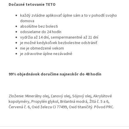
Dočasné tetovanie TETO
každý zvládne aplikovať úplne sám a to v pohodlí svojho
domova
absolútne bez bolesti
odosielame do 24 hodín
vydržia až 14 dní, semipermanentné až 21 dní
je možné kedykoľvek bezbolestne odstrániť
nie je obmedzené vekom
je zdravotne úplne nezávadné
99% objednávok doručíme najneskôr do 48 hodín
Zloženie: Minerálny olej, Ľanový olej, Sójový olej, Akrylátové
kopolyméry, Propylén glykol, Brilantná modrá, Žltá č. 5 a 6,
Červená č. 6, Oxid železa CI 77499, Oxid titaničitý. Pôvod PRC.