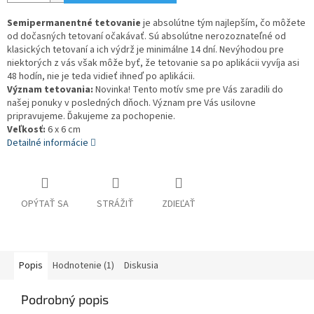
Semipermanentné tetovanie
je absolútne tým najlepším, čo môžete
od dočasných tetovaní očakávať. Sú absolútne nerozoznateľné od
klasických tetovaní a ich výdrž je minimálne 14 dní. Nevýhodou pre
niektorých z vás však môže byť, že tetovanie sa po aplikácii vyvíja asi
48 hodín, nie je teda vidieť ihneď po aplikácii.
Význam tetovania:
Novinka! Tento motív sme pre Vás zaradili do
našej ponuky v posledných dňoch. Význam pre Vás usilovne
pripravujeme. Ďakujeme za pochopenie.
Veľkosť:
6 x 6 cm
Detailné informácie
OPÝTAŤ SA
STRÁŽIŤ
ZDIEĽAŤ
Popis
Hodnotenie (1)
Diskusia
Podrobný popis