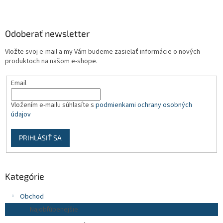
Z
á
p
ä
Odoberať newsletter
t
Vložte svoj e-mail a my Vám budeme zasielať informácie o nových
i
produktoch na našom e-shope.
e
Email
Vložením e-mailu súhlasíte s
podmienkami ochrany osobných
údajov
PRIHLÁSIŤ SA
Kategórie
Obchod
Najobľúbenejšie