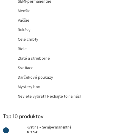
SEMI-permanentné
Menšie
Väčšie
Rukávy
Celé chrbty
Biele
Zlaté a strieborné
Svetiace
Darčekové poukazy
Mystery box
Neviete vybrať? Nechajte to na nás!
Top 10 produktov
Kvetina – Semipermanentné
5,70 €