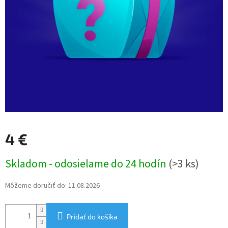
4 €
Jednotková
Skladom - odosielame do 24 hodín
(>3 ks)
cena:
Môžeme doručiť do:
11.08.2026
Pridať do košíka