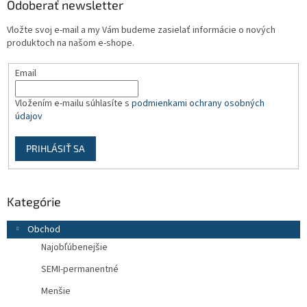
ä
Odoberať newsletter
t
Vložte svoj e-mail a my Vám budeme zasielať informácie o nových
i
produktoch na našom e-shope.
e
Email
Vložením e-mailu súhlasíte s
podmienkami ochrany osobných
údajov
PRIHLÁSIŤ SA
Kategórie
Obchod
Najobľúbenejšie
SEMI-permanentné
Menšie