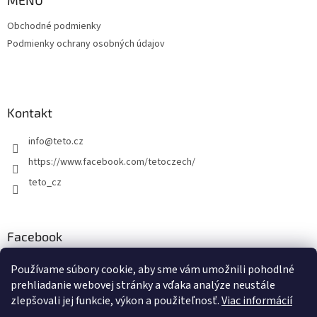
Obchodné podmienky
Podmienky ochrany osobných údajov
Kontakt
info
@
teto.cz
https://www.facebook.com/tetoczech/
teto_cz
Facebook
Používame súbory cookie, aby sme vám umožnili pohodlné
prehliadanie webovej stránky a vďaka analýze neustále
zlepšovali jej funkcie, výkon a použiteľnosť.
Viac informácií