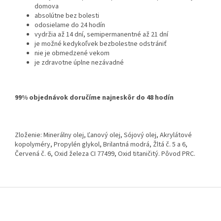
domova
absolútne bez bolesti
odosielame do 24 hodín
vydržia až 14 dní, semipermanentné až 21 dní
je možné kedykoľvek bezbolestne odstrániť
nie je obmedzené vekom
je zdravotne úplne nezávadné
99% objednávok doručíme najneskôr do 48 hodín
Zloženie: Minerálny olej, Ľanový olej, Sójový olej, Akrylátové
kopolyméry, Propylén glykol, Brilantná modrá, Žltá č. 5 a 6,
Červená č. 6, Oxid železa CI 77499, Oxid titaničitý. Pôvod PRC.
Z
á
p