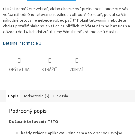
Či už si nemôžete vybrať, alebo chcete byť prekvapení, bude pre Vás
voľba náhodného tetovania ideálnou voľbou. A čo robiť, pokiaľ sa Vám
náhodné tetovanie nebude vôbec páčiť? Pokiaľ tetovaním nebudete
chcieť potešiť niekoho z Vašich najbližších, môžete nám ho bez udania
dôvodu do 14-tich dní vrátiť a my Vám ihneď vrátime celú čiastku.
Detailné informácie
OPÝTAŤ SA
STRÁŽIŤ
ZDIEĽAŤ
Popis
Hodnotenie (5)
Diskusia
Podrobný popis
Dočasné tetovanie TETO
každý zvládne aplikovať úplne sám a to v pohodlí svojho