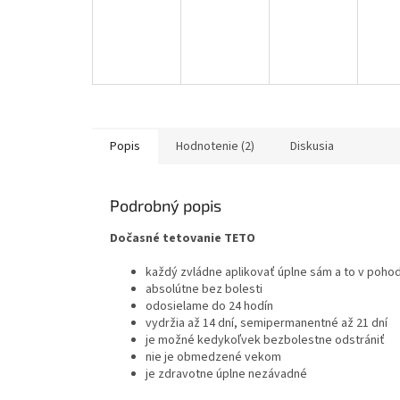
Popis
Hodnotenie (2)
Diskusia
Podrobný popis
Dočasné tetovanie TETO
každý zvládne aplikovať úplne sám a to v poho
absolútne bez bolesti
odosielame do 24 hodín
vydržia až 14 dní, semipermanentné až 21 dní
je možné kedykoľvek bezbolestne odstrániť
nie je obmedzené vekom
je zdravotne úplne nezávadné