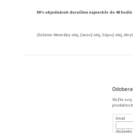
99% objednávok doručíme najneskôr do 48 hodín
Zloženie: Minerálny olej, Ľanový olej, Sójový olej, Akry
Z
á
p
ä
t
Odobera
i
e
Vložte svoj
produktoch
Email
Vložením 