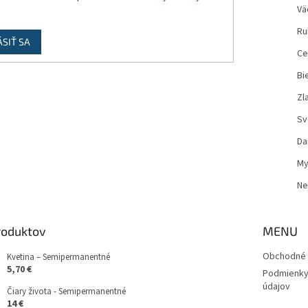
Vä
Ru
ÁSIŤ SA
Ce
Bi
Zl
Sv
Da
My
Ne
roduktov
MENU
Obchodné 
Kvetina – Semipermanentné
5,70 €
Podmienky
údajov
Čiary života - Semipermanentné
14 €