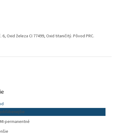
. 6, Oxid železa CI 77499, Oxid titaničitý. Pôvod PRC.
ie
od
jobľúbenejšie
MI-permanentné
nšie