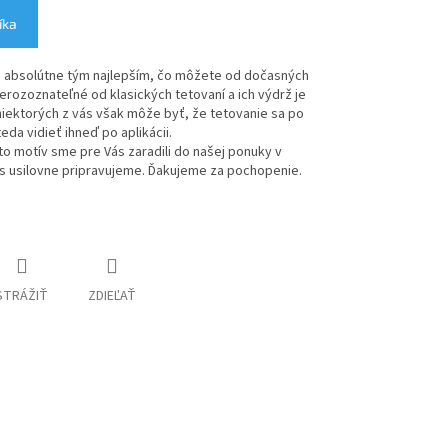
íka
 absolútne tým najlepším, čo môžete od dočasných
erozoznateľné od klasických tetovaní a ich výdrž je
niektorých z vás však môže byť, že tetovanie sa po
 teda vidieť ihneď po aplikácii.
o motív sme pre Vás zaradili do našej ponuky v
s usilovne pripravujeme. Ďakujeme za pochopenie.
STRÁŽIŤ
ZDIEĽAŤ