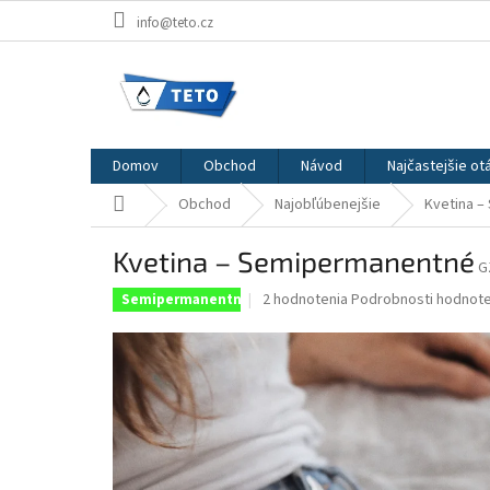
Prejsť
info@teto.cz
na
obsah
Domov
Obchod
Návod
Najčastejšie ot
Domov
Obchod
Najobľúbenejšie
Kvetina 
Kvetina – Semipermanentné
G
Priemerné
2 hodnotenia
Podrobnosti hodnote
Semipermanentné
hodnotenie
produktu
je
5,0
z
5
hviezdičiek.