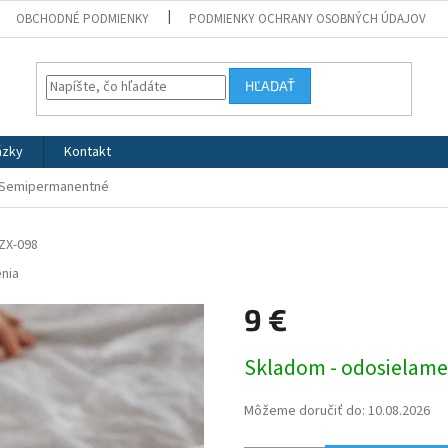
OBCHODNÉ PODMIENKY
PODMIENKY OCHRANY OSOBNÝCH ÚDAJOV
HĽADAŤ
ázky
Kontakt
– Semipermanentné
ZX-098
nia
9 €
Jednotková
Skladom - odosielame
cena:
Môžeme doručiť do:
10.08.2026