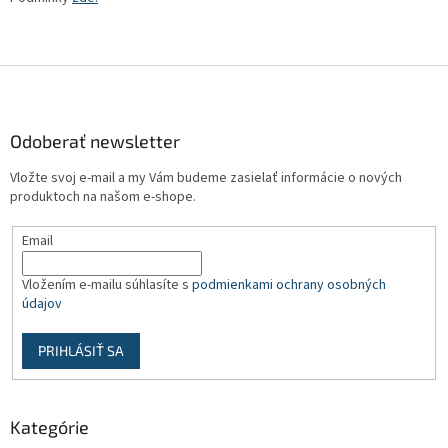
Z
á
p
ä
Odoberať newsletter
t
Vložte svoj e-mail a my Vám budeme zasielať informácie o nových
i
produktoch na našom e-shope.
e
Email
Vložením e-mailu súhlasíte s
podmienkami ochrany osobných
údajov
PRIHLÁSIŤ SA
Kategórie