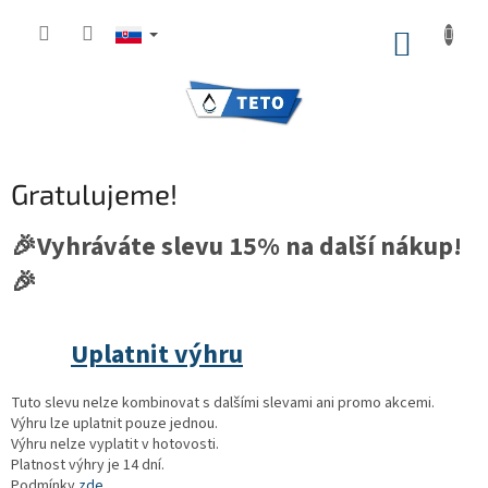
Prejsť
na
NÁKUP
obsah
KOŠÍK
Gratulujeme!
🎉Vyhráváte slevu 15% na další nákup!
🎉
Uplatnit výhru
Tuto slevu nelze kombinovat s dalšími slevami ani promo akcemi.
Výhru lze uplatnit pouze jednou.
Výhru nelze vyplatit v hotovosti.
Platnost výhry je 14 dní.
Podmínky
zde.