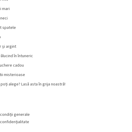
i mari
neci
t spatele
b
 și argint
rălucind în întuneric
uchere cadou
tii misterioase
 poți alege? Lasă asta în grija noastră!
condiții generale
 confidențialitate