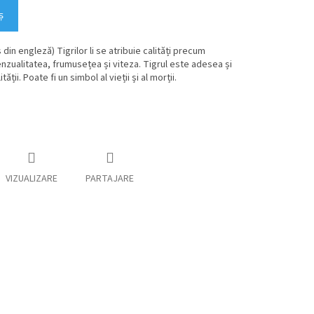
ş
 din engleză) Tigrilor li se atribuie calități precum
nzualitatea, frumusețea și viteza. Tigrul este adesea și
tății. Poate fi un simbol al vieții și al morții.
VIZUALIZARE
PARTAJARE