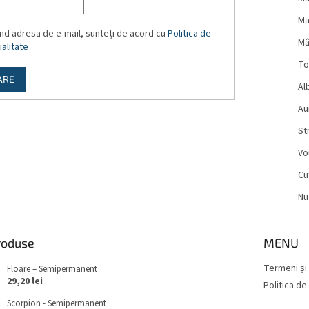
Ma
nd adresa de e-mail, sunteți de acord cu
Politica de
Mâ
alitate
To
ARE
Al
Aur
St
Vo
Cu
Nu
roduse
MENU
Termeni și 
Floare – Semipermanent
29,20 lei
Politica de
Scorpion - Semipermanent