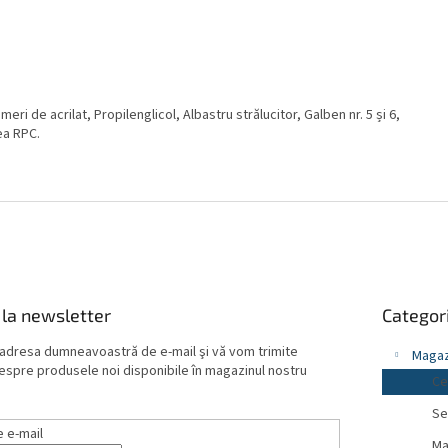
meri de acrilat, Propilenglicol, Albastru strălucitor, Galben nr. 5 și 6,
nea RPC.
Sari
la newsletter
Categori
peste
categorii
 adresa dumneavoastră de e-mail şi vă vom trimite
Magaz
despre produsele noi disponibile în magazinul nostru
Ce
Se
 e-mail
Ma