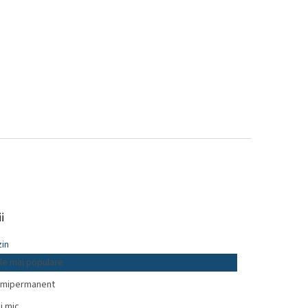
i
in
le mai populare
mipermanent
i mic