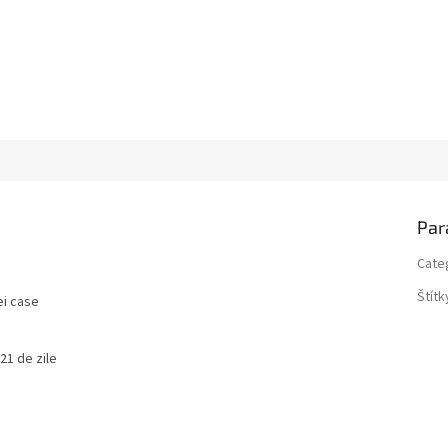
Par
Cate
Štítk
ei case
21 de zile