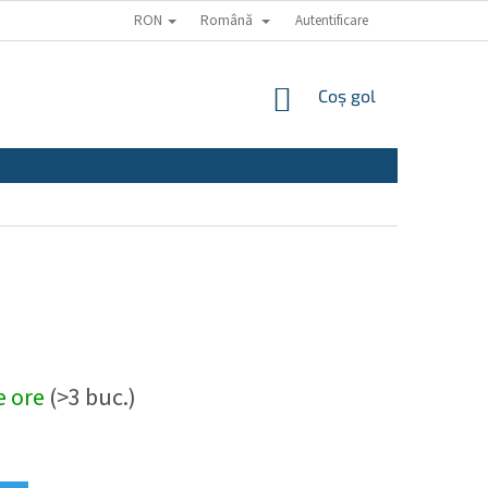
RON
Română
Autentificare
COŞ
Coş gol
DE
CUMPĂRĂTURI
de ore
(>3 buc.)