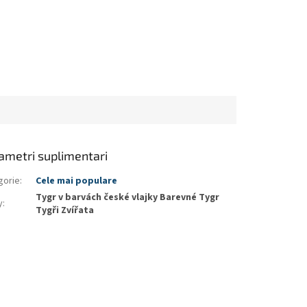
ametri suplimentari
gorie
:
Cele mai populare
Tygr v barvách české vlajky Barevné Tygr
y
:
Tygři Zvířata