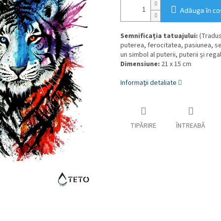
Adăuga în co
Semnificația tatuajului:
(Tradus
puterea, ferocitatea, pasiunea, se
un simbol al puterii, puterii și regali
Dimensiune:
21 x 15 cm
Informaţii detaliate
TIPĂRIRE
ÎNTREABĂ