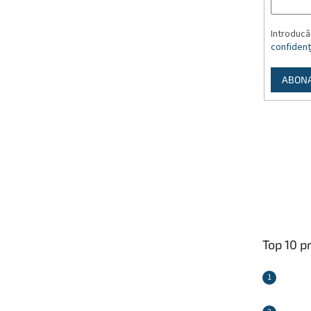
Introducâ
confidenți
ABON
Top 10 p