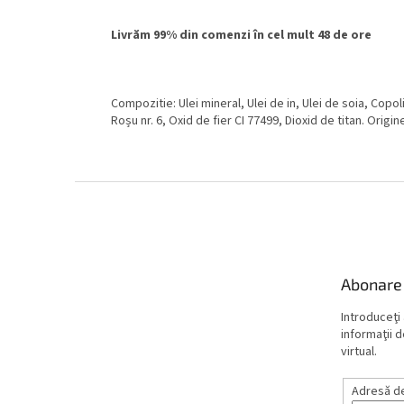
Livrăm 99% din comenzi în cel mult 48 de ore
Compozitie: Ulei mineral, Ulei de in, Ulei de soia, Copoli
Roșu nr. 6, Oxid de fier CI 77499, Dioxid de titan. Origi
S
u
b
s
o
Abonare 
l
Introduceţi
informaţii 
virtual.
Adresă de