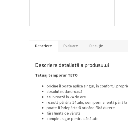
Descriere
Evaluare
Discuţie
Descriere detaliată a produsului
Tatuaj temporar TETO
oricine îl poate aplica singur, în confortul propri
absolut nedureroasă
se livrează în 24 de ore
rezistă până la 14 zile, semipermanentă până la 
poate fi îndepărtată oricând fără durere
fără limită de vârstă
complet sigur pentru sănătate