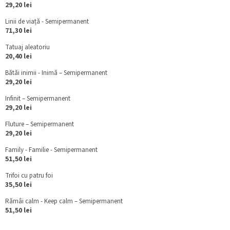
29,20 lei
Linii de viață - Semipermanent
71,30 lei
Tatuaj aleatoriu
20,40 lei
Bătăi inimii - Inimă – Semipermanent
29,20 lei
Infinit – Semipermanent
29,20 lei
Fluture – Semipermanent
29,20 lei
Family - Familie - Semipermanent
51,50 lei
Trifoi cu patru foi
35,50 lei
Rămâi calm - Keep calm – Semipermanent
51,50 lei