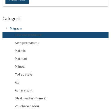
Categorii
Magazin
Cele mai populare
Semipermanent
Mai mic
Mai mari
Mâneci
Tot spatele
Alb
Aur și argint
Strălucind în întuneric
Vouchere cadou