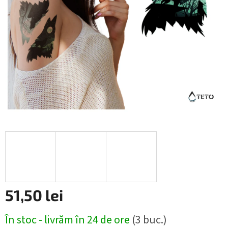
51,50 lei
Evaluare
În stoc - livrăm în 24 de ore
(3 buc.)
preţ: