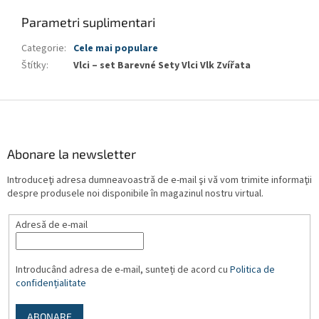
Parametri suplimentari
Categorie
:
Cele mai populare
Štítky
:
Vlci – set Barevné Sety Vlci Vlk Zvířata
S
u
b
s
Abonare la newsletter
o
Introduceţi adresa dumneavoastră de e-mail şi vă vom trimite informaţii
l
despre produsele noi disponibile în magazinul nostru virtual.
Adresă de e-mail
Introducând adresa de e-mail, sunteți de acord cu
Politica de
confidențialitate
ABONARE