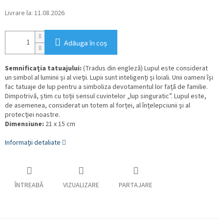
Livrare la:
11.08.2026
Adăuga în coş
Semnificația tatuajului:
(Tradus din engleză) Lupul este considerat
un simbol al luminii și al vieții. Lupii sunt inteligenți și loiali. Unii oameni își
fac tatuaje de lup pentru a simboliza devotamentul lor față de familie.
Dimpotrivă, știm cu toții sensul cuvintelor „lup singuratic”. Lupul este,
de asemenea, considerat un totem al forței, al înțelepciunii și al
protecției noastre.
Dimensiune:
21 x 15 cm
Informaţii detaliate
ÎNTREABĂ
VIZUALIZARE
PARTAJARE