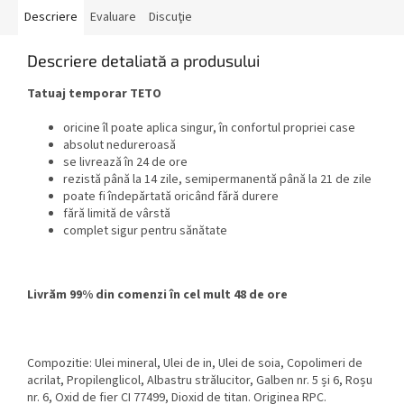
Descriere
Evaluare
Discuţie
Descriere detaliată a produsului
Tatuaj temporar TETO
oricine îl poate aplica singur, în confortul propriei case
absolut nedureroasă
se livrează în 24 de ore
rezistă până la 14 zile, semipermanentă până la 21 de zile
poate fi îndepărtată oricând fără durere
fără limită de vârstă
complet sigur pentru sănătate
Livrăm 99% din comenzi în cel mult 48 de ore
Compozitie: Ulei mineral, Ulei de in, Ulei de soia, Copolimeri de
acrilat, Propilenglicol, Albastru strălucitor, Galben nr. 5 și 6, Roșu
nr. 6, Oxid de fier CI 77499, Dioxid de titan. Originea RPC.