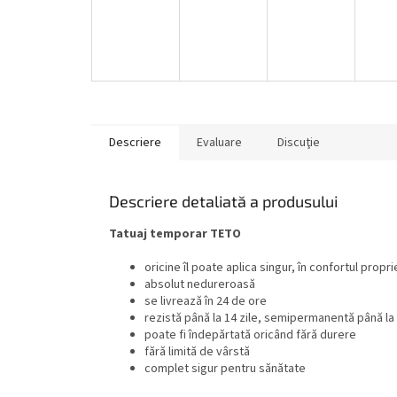
Descriere
Evaluare
Discuţie
Descriere detaliată a produsului
Tatuaj temporar TETO
oricine îl poate aplica singur, în confortul propri
absolut nedureroasă
se livrează în 24 de ore
rezistă până la 14 zile, semipermanentă până la 
poate fi îndepărtată oricând fără durere
fără limită de vârstă
complet sigur pentru sănătate