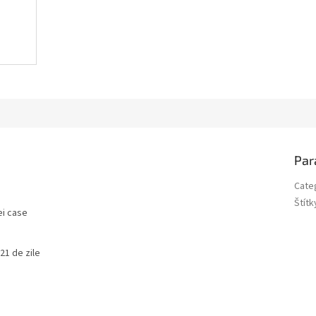
Par
Cate
Štítk
ei case
21 de zile