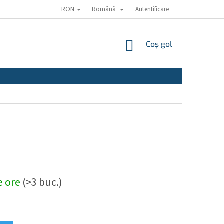
RON
Română
Autentificare
COŞ
Coş gol
DE
CUMPĂRĂTURI
de ore
(>3 buc.)