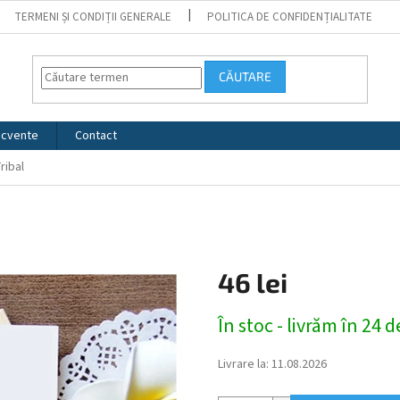
TERMENI ȘI CONDIȚII GENERALE
POLITICA DE CONFIDENȚIALITATE
CĂUTARE
recvente
Contact
Tribal
46 lei
Evaluare
În stoc - livrăm în 24 
preţ:
Livrare la:
11.08.2026