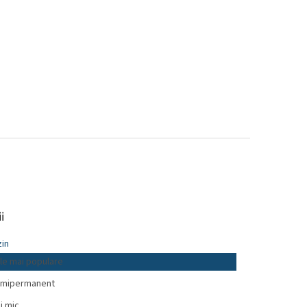
i
in
le mai populare
mipermanent
i mic