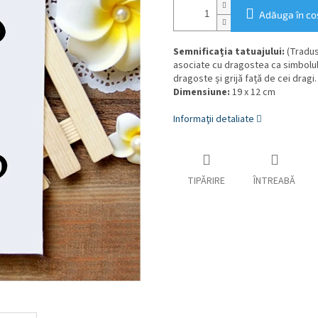
Adăuga în co
Semnificația tatuajului:
(Tradus
asociate cu dragostea ca simbolul 
dragoste și grijă față de cei dragi.
Dimensiune:
19 x 12 cm
Informaţii detaliate
TIPĂRIRE
ÎNTREABĂ