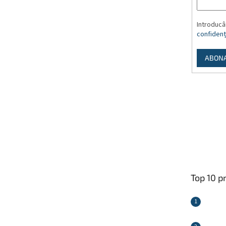
Introducâ
confidenți
ABON
Top 10 p