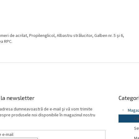
meri de acrilat, Propilenglicol, Albastru strălucitor, Galben nr. 5 și 6,
nea RPC.
Sari
la newsletter
Categori
peste
categorii
 adresa dumneavoastră de e-mail şi vă vom trimite
Magaz
despre produsele noi disponibile în magazinul nostru
Ce
Se
 e-mail
Ma