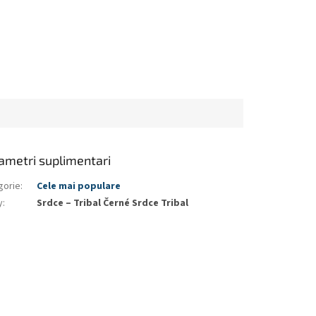
ametri suplimentari
gorie
:
Cele mai populare
y
:
Srdce – Tribal Černé Srdce Tribal