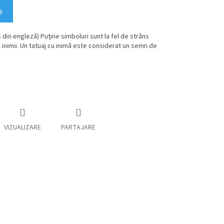
ş
 din engleză) Puține simboluri sunt la fel de strâns
inimii. Un tatuaj cu inimă este considerat un semn de
VIZUALIZARE
PARTAJARE