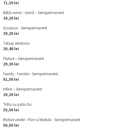
71,30 lei
Bătăi inimii - Inimă – Semipermanent
29,20 lei
Scorpion - Semipermanent
29,20 lei
Tatuaj aleatoriu
20,40 lei
Fluture – Semipermanent
29,20 lei
Family - Familie - Semipermanent
51,50 lei
Infinit – Semipermanent
29,20 lei
Trifoi cu patru foi
35,50 lei
Motive vesele - Flori si libelula - Semipermanent
56,50 lei