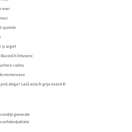
i mari
neci
t spatele
b
 și argint
rălucind în întuneric
uchere cadou
tii misterioase
 poți alege? Lasă asta în grija noastră!
condiții generale
 confidențialitate