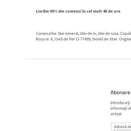
Livrăm 99% din comenzi în cel mult 48 de ore
Compozitie: Ulei mineral, Ulei de in, Ulei de soia, Copoli
Roșu nr. 6, Oxid de fier CI 77499, Dioxid de titan. Origi
S
u
b
s
o
Abonare 
l
Introduceţi
informaţii 
virtual.
Adresă de