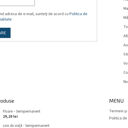
Ma
nd adresa de e-mail, sunteți de acord cu
Politica de
Mâ
alitate
To
ARE
Al
Aur
St
Vo
Cu
Nu
roduse
MENU
Termeni și 
Floare – Semipermanent
29,20 lei
Politica de
Linii de viață - Semipermanent