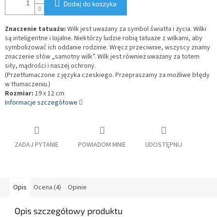
Dodaj do koszyka
Znaczenie tatuażu:
Wilk jest uważany za symbol światła i życia. Wilki
są inteligentne i lojalne. Niektórzy ludzie robią tatuaże z wilkami, aby
symbolizować ich oddanie rodzinie. Wręcz przeciwnie, wszyscy znamy
znaczenie słów „samotny wilk”. Wilk jest również uważany za totem
siły, mądrości i naszej ochrony.
(Przetłumaczone z języka czeskiego. Przepraszamy za możliwe błędy
w tłumaczeniu.)
Rozmiar:
19 x 12 cm
Informacje szczegółowe
ZADAJ PYTANIE
POWIADOM MNIE
UDOSTĘPNIJ
Opis
Ocena (4)
Opinie
Opis szczegółowy produktu