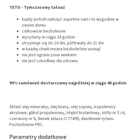
TETO - Tymczasowy tatuaż
każdy potrafi nałożyć zupełnie sam i to wygodnie w
swoim domu
całkowicie bezbolesne
wysyłamy w ciągu 24 godzin
utrzymuje się do 14 dni, półtrwały do 21 dni
w każdej chwili można bezboleśnie usunąć
nie jest ograniczone wiekiem
nie jest szkodliwy dla zdrowia
99% zamówień dostarczamy najpóźniej w ciągu 48 godzin
Skład: olej mineralny, olej lniany, olej sojowy, kopolimery
akrylowe, glikol propylenowy, błękit brylantowy, żółty nr 5 i 6,
czerwony nr 6, tlenek żelaza CI 77499, dwutlenek tytanu.
Pochodzenie PRC.
Parametry dodatkowe