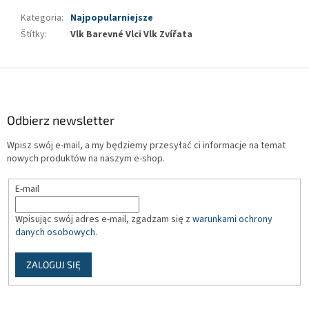
Kategoria
:
Najpopularniejsze
Štítky
:
Vlk Barevné Vlci Vlk Zvířata
S
t
o
p
Odbierz newsletter
k
Wpisz swój e-mail, a my będziemy przesyłać ci informacje na temat
a
nowych produktów na naszym e-shop.
E-mail
Wpisując swój adres e-mail, zgadzam się z
warunkami ochrony
danych osobowych
.
ZALOGUJ SIĘ