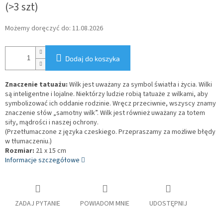
(>3 szt)
Możemy doręczyć do:
11.08.2026
Dodaj do koszyka
Znaczenie tatuażu:
Wilk jest uważany za symbol światła i życia. Wilki
są inteligentne i lojalne. Niektórzy ludzie robią tatuaże z wilkami, aby
symbolizować ich oddanie rodzinie. Wręcz przeciwnie, wszyscy znamy
znaczenie słów „samotny wilk”. Wilk jest również uważany za totem
siły, mądrości i naszej ochrony.
(Przetłumaczone z języka czeskiego. Przepraszamy za możliwe błędy
w tłumaczeniu.)
Rozmiar:
21 x 15 cm
Informacje szczegółowe
ZADAJ PYTANIE
POWIADOM MNIE
UDOSTĘPNIJ