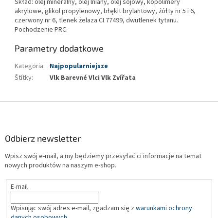
Skład: olej mineralny, olej lniany, olej sojowy, kopolimery
akrylowe, glikol propylenowy, błękit brylantowy, żółty nr 5 i 6,
czerwony nr 6, tlenek żelaza CI 77499, dwutlenek tytanu.
Pochodzenie PRC.
Parametry dodatkowe
Kategoria
:
Najpopularniejsze
Štítky
:
Vlk Barevné Vlci Vlk Zvířata
S
t
o
p
Odbierz newsletter
k
Wpisz swój e-mail, a my będziemy przesyłać ci informacje na temat
a
nowych produktów na naszym e-shop.
E-mail
Wpisując swój adres e-mail, zgadzam się z
warunkami ochrony
danych osobowych
.