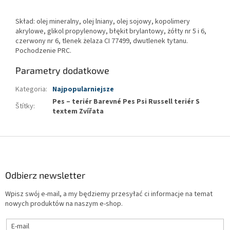
Skład: olej mineralny, olej lniany, olej sojowy, kopolimery
akrylowe, glikol propylenowy, błękit brylantowy, żółty nr 5 i 6,
czerwony nr 6, tlenek żelaza CI 77499, dwutlenek tytanu.
Pochodzenie PRC.
Parametry dodatkowe
Kategoria
:
Najpopularniejsze
Pes – teriér Barevné Pes Psi Russell teriér S
Štítky
:
textem Zvířata
S
t
o
p
Odbierz newsletter
k
Wpisz swój e-mail, a my będziemy przesyłać ci informacje na temat
a
nowych produktów na naszym e-shop.
E-mail