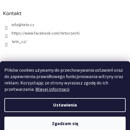
Kontakt
info
@
teto.cz
https://www.facebook.com/tetoczech/
teto_cz/
Facebook
Plików cookies używamy do przechowywania ustawień oraz
do zapewnienia prawidłowego funkcjonowania witryny oraz
reklam. Korzystając ze strony wyrażasz zgodę do ich
przetwarzania.
Więcej informacji
Opracował Shoptet
Ustawienia
Copyright 2026
TETO - Tymczasowy tatuaż
. Wszystkie prawa
zastrzeżone.
Zgadzam się