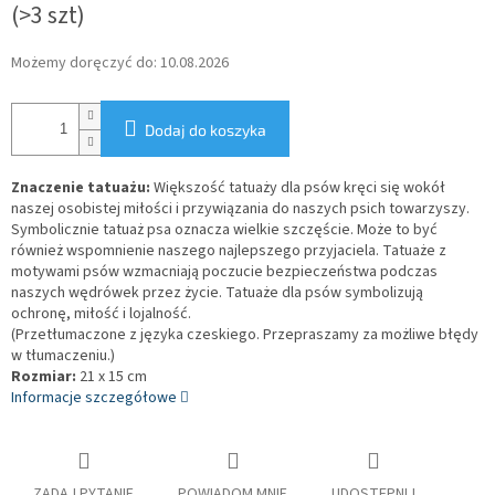
(>3 szt)
Możemy doręczyć do:
10.08.2026
Dodaj do koszyka
Znaczenie tatuażu:
Większość tatuaży dla psów kręci się wokół
naszej osobistej miłości i przywiązania do naszych psich towarzyszy.
Symbolicznie tatuaż psa oznacza wielkie szczęście. Może to być
również wspomnienie naszego najlepszego przyjaciela. Tatuaże z
motywami psów wzmacniają poczucie bezpieczeństwa podczas
naszych wędrówek przez życie. Tatuaże dla psów symbolizują
ochronę, miłość i lojalność.
(Przetłumaczone z języka czeskiego. Przepraszamy za możliwe błędy
w tłumaczeniu.)
Rozmiar:
21 x 15 cm
Informacje szczegółowe
ZADAJ PYTANIE
POWIADOM MNIE
UDOSTĘPNIJ