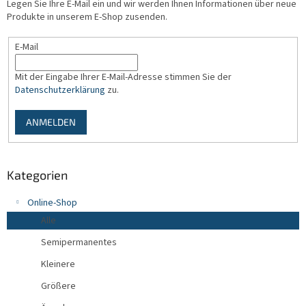
Legen Sie Ihre E-Mail ein und wir werden Ihnen Informationen über neue
i
Produkte in unserem E-Shop zusenden.
l
e
E-Mail
Mit der Eingabe Ihrer E-Mail-Adresse stimmen Sie der
Datenschutzerklärung
zu.
ANMELDEN
Kategorien
Online-Shop
Alle
Semipermanentes
Kleinere
Größere