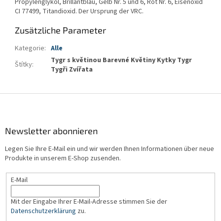
Propylenglykol, Brillantblau, Gelb Nr. 5 und 6, Rot Nr. 6, Eisenoxid
CI 77499, Titandioxid. Der Ursprung der VRC.
Zusätzliche Parameter
Kategorie
:
Alle
Tygr s květinou Barevné Květiny Kytky Tygr
Štítky
:
Tygři Zvířata
F
u
ß
z
Newsletter abonnieren
e
Legen Sie Ihre E-Mail ein und wir werden Ihnen Informationen über neue
i
Produkte in unserem E-Shop zusenden.
l
e
E-Mail
Mit der Eingabe Ihrer E-Mail-Adresse stimmen Sie der
Datenschutzerklärung
zu.