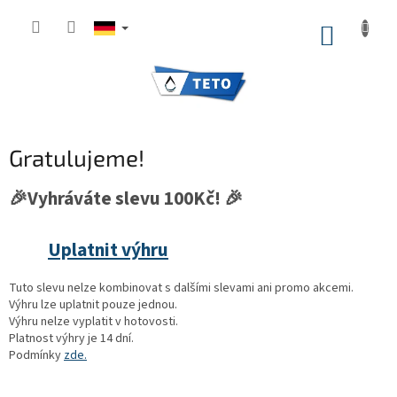
Zum
Inhalt
WARE
springen
Gratulujeme!
🎉Vyhráváte slevu 100Kč! 🎉
Uplatnit výhru
Tuto slevu nelze kombinovat s dalšími slevami ani promo akcemi.
Výhru lze uplatnit pouze jednou.
Výhru nelze vyplatit v hotovosti.
Platnost výhry je 14 dní.
Podmínky
zde.