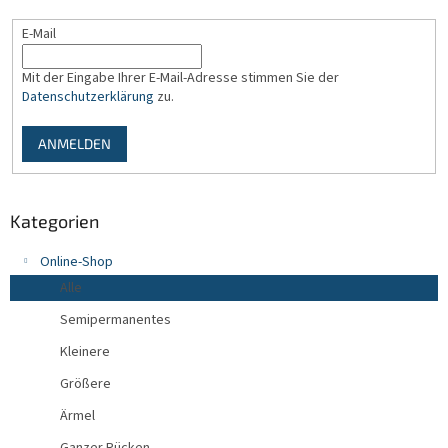
l
e
E-Mail
Mit der Eingabe Ihrer E-Mail-Adresse stimmen Sie der
Datenschutzerklärung
zu.
ANMELDEN
Kategorien
Online-Shop
Alle
Semipermanentes
Kleinere
Größere
Ärmel
Ganzer Rücken