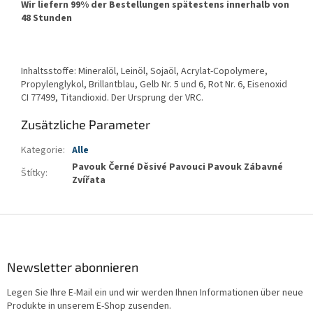
Wir liefern 99% der Bestellungen spätestens innerhalb von
48 Stunden
Inhaltsstoffe: Mineralöl, Leinöl, Sojaöl, Acrylat-Copolymere,
Propylenglykol, Brillantblau, Gelb Nr. 5 und 6, Rot Nr. 6, Eisenoxid
CI 77499, Titandioxid. Der Ursprung der VRC.
Zusätzliche Parameter
Kategorie
:
Alle
Pavouk Černé Děsivé Pavouci Pavouk Zábavné
Štítky
:
Zvířata
F
u
ß
z
Newsletter abonnieren
e
Legen Sie Ihre E-Mail ein und wir werden Ihnen Informationen über neue
i
Produkte in unserem E-Shop zusenden.