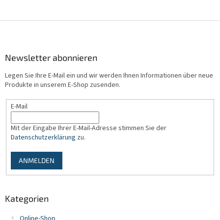
F
u
ß
z
Newsletter abonnieren
e
Legen Sie Ihre E-Mail ein und wir werden Ihnen Informationen über neue
i
Produkte in unserem E-Shop zusenden.
l
e
E-Mail
Mit der Eingabe Ihrer E-Mail-Adresse stimmen Sie der
Datenschutzerklärung
zu.
ANMELDEN
Kategorien
Online-Shop