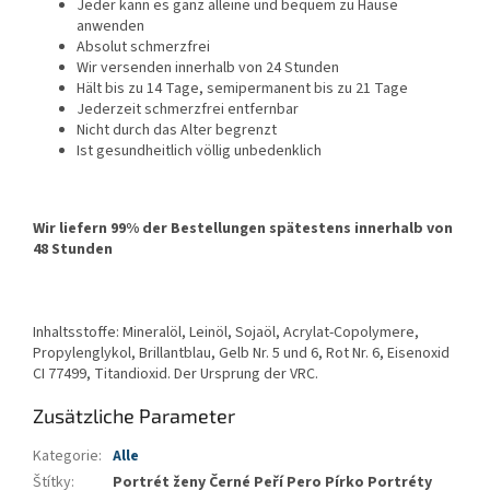
Jeder kann es ganz alleine und bequem zu Hause
anwenden
Absolut schmerzfrei
Wir versenden innerhalb von 24 Stunden
Hält bis zu 14 Tage, semipermanent bis zu 21 Tage
Jederzeit schmerzfrei entfernbar
Nicht durch das Alter begrenzt
Ist gesundheitlich völlig unbedenklich
Wir liefern 99% der Bestellungen spätestens innerhalb von
48 Stunden
Inhaltsstoffe: Mineralöl, Leinöl, Sojaöl, Acrylat-Copolymere,
Propylenglykol, Brillantblau, Gelb Nr. 5 und 6, Rot Nr. 6, Eisenoxid
CI 77499, Titandioxid. Der Ursprung der VRC.
Zusätzliche Parameter
Kategorie
:
Alle
Štítky
:
Portrét ženy Černé Peří Pero Pírko Portréty