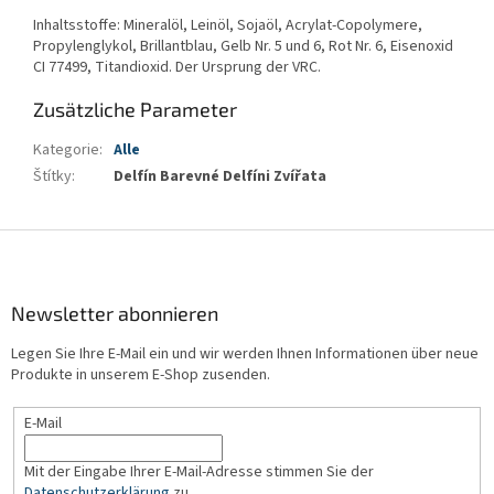
Inhaltsstoffe: Mineralöl, Leinöl, Sojaöl, Acrylat-Copolymere,
Propylenglykol, Brillantblau, Gelb Nr. 5 und 6, Rot Nr. 6, Eisenoxid
CI 77499, Titandioxid. Der Ursprung der VRC.
Zusätzliche Parameter
Kategorie
:
Alle
Štítky
:
Delfín Barevné Delfíni Zvířata
F
u
ß
z
Newsletter abonnieren
e
Legen Sie Ihre E-Mail ein und wir werden Ihnen Informationen über neue
i
Produkte in unserem E-Shop zusenden.
l
e
E-Mail
Mit der Eingabe Ihrer E-Mail-Adresse stimmen Sie der
Datenschutzerklärung
zu.