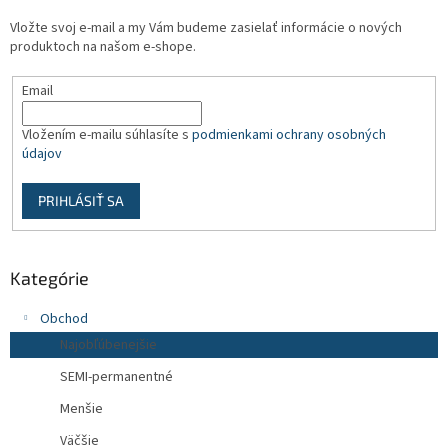
t
Vložte svoj e-mail a my Vám budeme zasielať informácie o nových
i
produktoch na našom e-shope.
e
Email
Vložením e-mailu súhlasíte s
podmienkami ochrany osobných
údajov
PRIHLÁSIŤ SA
Kategórie
Obchod
Najobľúbenejšie
SEMI-permanentné
Menšie
Väčšie