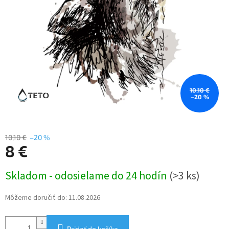
10,10 €
–20 %
10,10 €
–20 %
8 €
Jednotková
Skladom - odosielame do 24 hodín
(>3 ks)
cena:
Môžeme doručiť do:
11.08.2026
Pridať do košíka