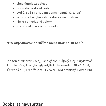
absolútne bez bolesti
odosielame do 24 hodín
vydržia až 14 dní, semipermanentné až 21 dní
je možné kedykoľvek bezbolestne odstrániť
nie je obmedzené vekom
je zdravotne úplne nezávadné
99% objednávok doručíme najneskôr do 48 hodín
Zloženie: Minerálny olej, Ľanový olej, Sójový olej, Akrylátové
kopolyméry, Propylén glykol, Brilantná modrá, Žltá č. 5 a 6,
Červená č. 6, Oxid železa CI 77499, Oxid titaničitý. Pôvod PRC.
Z
á
p
ä
Odoberať newsletter