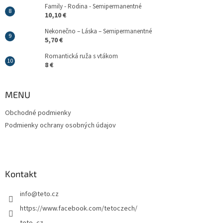
Family - Rodina - Semipermanentné
10,10 €
Nekonečno – Láska – Semipermanentné
5,70 €
Romantická ruža s vtákom
8 €
MENU
Obchodné podmienky
Podmienky ochrany osobných údajov
Kontakt
info
@
teto.cz
https://www.facebook.com/tetoczech/
teto_cz