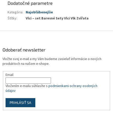
Dodatočné parametre
Kategória
:
Najobľúbenejšie
Štítky
:
Vlci – set Barevné Sety Vlci Vlk Zvířata
Z
á
p
ä
Odoberať newsletter
t
Vložte svoj e-mail a my Vám budeme zasielať informácie o nových
i
produktoch na našom e-shope.
e
Email
Vložením e-mailu súhlasíte s
podmienkami ochrany osobných
údajov
PRIHLÁSIŤ SA