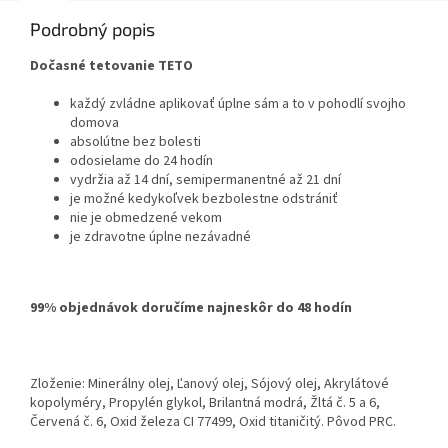
Podrobný popis
Dočasné tetovanie TETO
každý zvládne aplikovať úplne sám a to v pohodlí svojho
domova
absolútne bez bolesti
odosielame do 24 hodín
vydržia až 14 dní, semipermanentné až 21 dní
je možné kedykoľvek bezbolestne odstrániť
nie je obmedzené vekom
je zdravotne úplne nezávadné
99% objednávok doručíme najneskôr do 48 hodín
Zloženie: Minerálny olej, Ľanový olej, Sójový olej, Akrylátové
kopolyméry, Propylén glykol, Brilantná modrá, Žltá č. 5 a 6,
Červená č. 6, Oxid železa CI 77499, Oxid titaničitý. Pôvod PRC.