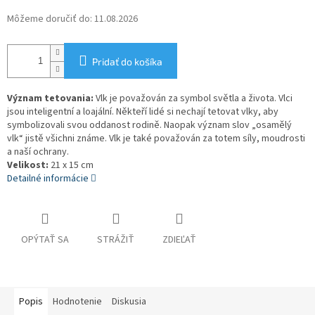
Môžeme doručiť do:
11.08.2026
Pridať do košíka
Význam tetovania:
Vlk je považován za symbol světla a života. Vlci
jsou inteligentní a loajální. Někteří lidé si nechají tetovat vlky, aby
symbolizovali svou oddanost rodině. Naopak význam slov „osamělý
vlk“ jistě všichni známe. Vlk je také považován za totem síly, moudrosti
a naší ochrany.
Velikost:
21 x 15 cm
Detailné informácie
OPÝTAŤ SA
STRÁŽIŤ
ZDIEĽAŤ
Popis
Hodnotenie
Diskusia