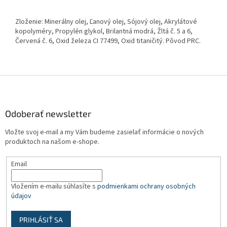
Zloženie: Minerálny olej, Ľanový olej, Sójový olej, Akrylátové
kopolyméry, Propylén glykol, Brilantná modrá, Žltá č. 5 a 6,
Červená č. 6, Oxid železa CI 77499, Oxid titaničitý. Pôvod PRC.
Z
á
p
ä
Odoberať newsletter
t
Vložte svoj e-mail a my Vám budeme zasielať informácie o nových
i
produktoch na našom e-shope.
e
Email
Vložením e-mailu súhlasíte s
podmienkami ochrany osobných
údajov
PRIHLÁSIŤ SA