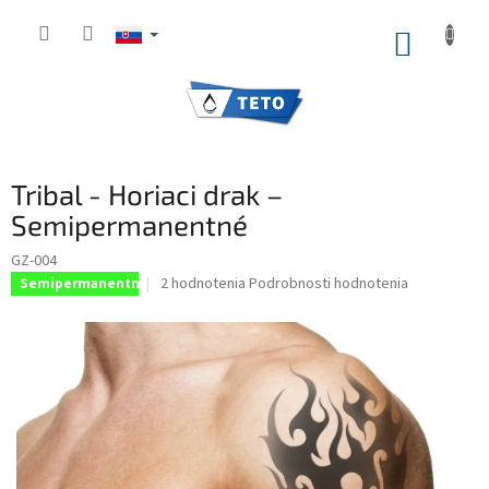
Prejsť
na
NÁKUP
obsah
KOŠÍK
Tribal - Horiaci drak –
Semipermanentné
GZ-004
Priemerné
2 hodnotenia
Podrobnosti hodnotenia
Semipermanentné
hodnotenie
produktu
je
5,0
z
5
hviezdičiek.