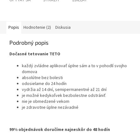
OPÝTAŤ SA
STRÁŽIŤ
ZDIEĽAŤ
Popis
Hodnotenie (2)
Diskusia
Podrobný popis
Dočasné tetovanie TETO
každý zvládne aplikovať úplne sám a to v pohodlí svojho
domova
absolútne bez bolesti
odosielame do 24 hodín
vydržia až 14 dní, semipermanentné až 21 dní
je možné kedykoľvek bezbolestne odstrániť
nie je obmedzené vekom
je zdravotne úplne nezávadné
99% objednávok doručíme najneskôr do 48 hodín