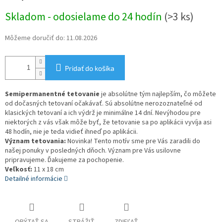
Jednotková
Skladom - odosielame do 24 hodín
(>3 ks)
cena:
Môžeme doručiť do:
11.08.2026
Pridať do košíka
Semipermanentné tetovanie
je absolútne tým najlepším, čo môžete
od dočasných tetovaní očakávať. Sú absolútne nerozoznateľné od
klasických tetovaní a ich výdrž je minimálne 14 dní. Nevýhodou pre
niektorých z vás však môže byť, že tetovanie sa po aplikácii vyvíja asi
48 hodín, nie je teda vidieť ihneď po aplikácii.
Význam tetovania:
Novinka! Tento motív sme pre Vás zaradili do
našej ponuky v posledných dňoch. Význam pre Vás usilovne
pripravujeme. Ďakujeme za pochopenie.
Veľkosť:
11 x 18 cm
Detailné informácie