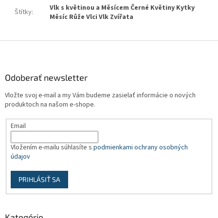
Vlk s květinou a Měsícem Černé Květiny Kytky
Štítky
:
Měsíc Růže Vlci Vlk Zvířata
Z
á
p
ä
Odoberať newsletter
t
Vložte svoj e-mail a my Vám budeme zasielať informácie o nových
i
produktoch na našom e-shope.
e
Email
Vložením e-mailu súhlasíte s
podmienkami ochrany osobných
údajov
PRIHLÁSIŤ SA
Kategórie