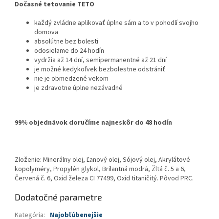
Dočasné tetovanie TETO
každý zvládne aplikovať úplne sám a to v pohodlí svojho
domova
absolútne bez bolesti
odosielame do 24 hodín
vydržia až 14 dní, semipermanentné až 21 dní
je možné kedykoľvek bezbolestne odstrániť
nie je obmedzené vekom
je zdravotne úplne nezávadné
99% objednávok doručíme najneskôr do 48 hodín
Zloženie: Minerálny olej, Ľanový olej, Sójový olej, Akrylátové
kopolyméry, Propylén glykol, Brilantná modrá, Žltá č. 5 a 6,
Červená č. 6, Oxid železa CI 77499, Oxid titaničitý. Pôvod PRC.
Dodatočné parametre
Kategória
:
Najobľúbenejšie