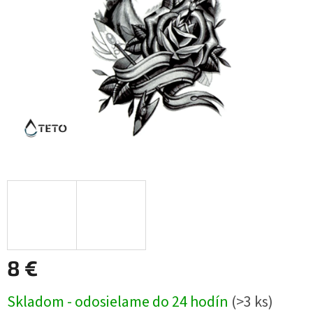
8 €
Jednotková
Skladom - odosielame do 24 hodín
(>3 ks)
cena: