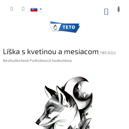
Prejsť
na
NÁKUP
obsah
KOŠÍK
Líška s kvetinou a mesiacom
TBS-8211
Priemerné
Neohodnotené
Podrobnosti hodnotenia
hodnotenie
produktu
je
0,0
z
5
hviezdičiek.