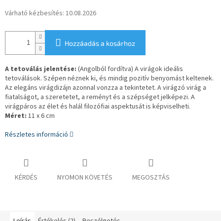
Várható kézbesítés:
10.08.2026
Hozzáadás a kosárhoz
A tetoválás jelentése:
(Angolból fordítva) A virágok ideális
tetoválások. Szépen néznek ki, és mindig pozitív benyomást keltenek.
Az elegáns virágdizájn azonnal vonzza a tekintetet. A virágzó virág a
fiatalságot, a szeretetet, a reményt és a szépséget jelképezi. A
virágpáros az élet és halál filozófiai aspektusát is képviselheti.
Méret:
11 x 6 cm
Részletes információ
KÉRDÉS
NYOMON KÖVETÉS
MEGOSZTÁS