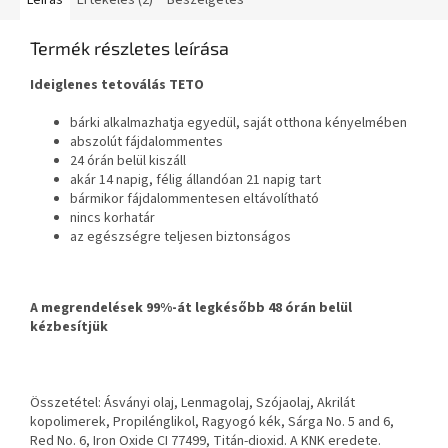
Leírás
Értékelés (2)
Beszélgetés
Termék részletes leírása
Ideiglenes tetoválás TETO
bárki alkalmazhatja egyedül, saját otthona kényelmében
abszolút fájdalommentes
24 órán belül kiszáll
akár 14 napig, félig állandóan 21 napig tart
bármikor fájdalommentesen eltávolítható
nincs korhatár
az egészségre teljesen biztonságos
A megrendelések 99%-át legkésőbb 48 órán belül
kézbesítjük
Összetétel: Ásványi olaj, Lenmagolaj, Szójaolaj, Akrilát
kopolimerek, Propilénglikol, Ragyogó kék, Sárga No. 5 and 6,
Red No. 6, Iron Oxide CI 77499, Titán-dioxid. A KNK eredete.