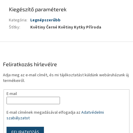
Kiegészítő paraméterek
Kategória
:
Legnépszerűbb
Štítky
:
Květiny Černé Květiny Kytky Příroda
L
á
b
l
Feliratkozás hírlevélre
é
Adja meg az e-mail címét, és mi tájékoztatást küldünk webáruházunk új
c
termékeiről.
E-mail
E-mail címének megadásával elfogadja az
Adatvédelmi
szabályzatot
FELIRATKOZÁS