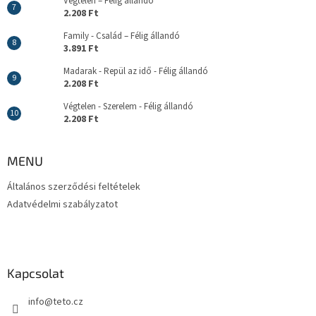
Végtelen – Félig állandó
2.208 Ft
Family - Család – Félig állandó
3.891 Ft
Madarak - Repül az idő - Félig állandó
2.208 Ft
Végtelen - Szerelem - Félig állandó
2.208 Ft
MENU
Általános szerződési feltételek
Adatvédelmi szabályzatot
Kapcsolat
info
@
teto.cz