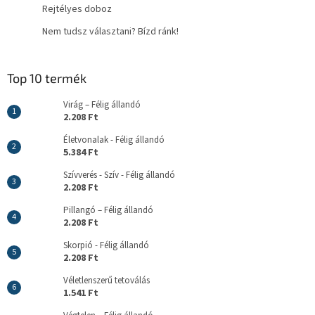
Rejtélyes doboz
Nem tudsz választani? Bízd ránk!
Top 10 termék
Virág – Félig állandó
2.208 Ft
Életvonalak - Félig állandó
5.384 Ft
Szívverés - Szív - Félig állandó
2.208 Ft
Pillangó – Félig állandó
2.208 Ft
Skorpió - Félig állandó
2.208 Ft
Véletlenszerű tetoválás
1.541 Ft