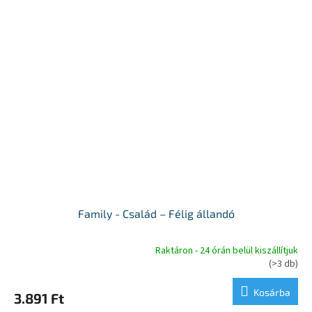
Family - Család – Félig állandó
Raktáron - 24 órán belül kiszállítjuk
A
(>3 db)
termék
átlagos
Kosárba
3.891 Ft
értékelése