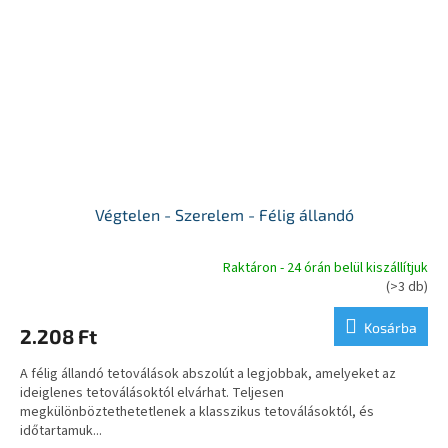
Végtelen - Szerelem - Félig állandó
Raktáron - 24 órán belül kiszállítjuk
A
(>3 db)
termék
átlagos
Kosárba
2.208 Ft
értékelése
5-
A félig állandó tetoválások abszolút a legjobbak, amelyeket az
ből
ideiglenes tetoválásoktól elvárhat. Teljesen
5,0
megkülönböztethetetlenek a klasszikus tetoválásoktól, és
csillag.
időtartamuk...