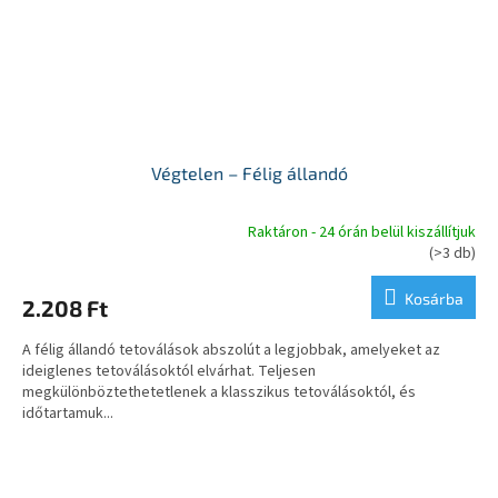
Végtelen – Félig állandó
Raktáron - 24 órán belül kiszállítjuk
A
(>3 db)
termék
átlagos
Kosárba
2.208 Ft
értékelése
5-
A félig állandó tetoválások abszolút a legjobbak, amelyeket az
ből
ideiglenes tetoválásoktól elvárhat. Teljesen
5,0
megkülönböztethetetlenek a klasszikus tetoválásoktól, és
csillag.
időtartamuk...