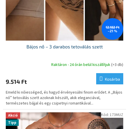
12.182 Ft
–21 %
Bájos nő – 3 darabos tetoválás szett
Raktáron - 24 órán belül kiszállítjuk
(>3 db)
Kosárba
9.514 Ft
Emeld ki nőiességed, és hagyd érvényesülni finom erődet. A „Bájos
nő” tetoválás szett azoknak készült, akik eleganciával,
természetes bájjal és egy csipetnyi romantikával...
Kód:
173MUZ
Akció
Tipp