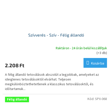
Szívverés - Szív - Félig állandó
Raktáron - 24 órán belül kiszállítjuk
A
(>3 db)
termék
átlagos
Kosárba
2.208 Ft
értékelése
5-
A félig állandó tetoválások abszolút a legjobbak, amelyeket az
ből
ideiglenes tetoválásoktól elvárhat. Teljesen
5,0
megkülönböztethetetlenek a klasszikus tetoválásoktól, és
csillag.
időtartamuk...
Kód:
SPX-068
Félig állandó