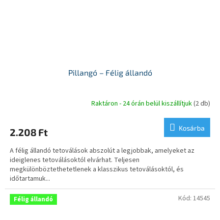
Pillangó – Félig állandó
Raktáron - 24 órán belül kiszállítjuk
(2 db)
A
termék
átlagos
Kosárba
2.208 Ft
értékelése
5-
A félig állandó tetoválások abszolút a legjobbak, amelyeket az
ből
ideiglenes tetoválásoktól elvárhat. Teljesen
5,0
megkülönböztethetetlenek a klasszikus tetoválásoktól, és
csillag.
időtartamuk...
Kód:
14545
Félig állandó