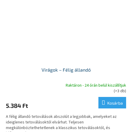
Virágok – Félig állandó
Raktáron - 24 órán belül kiszállítjuk
A
(>3 db)
termék
átlagos
Kosárba
5.384 Ft
értékelése
5-
A félig állandó tetoválások abszolút a legjobbak, amelyeket az
ből
ideiglenes tetoválásoktól elvárhat. Teljesen
5,0
megkülönböztethetetlenek a klasszikus tetoválásoktól, és
csillag.