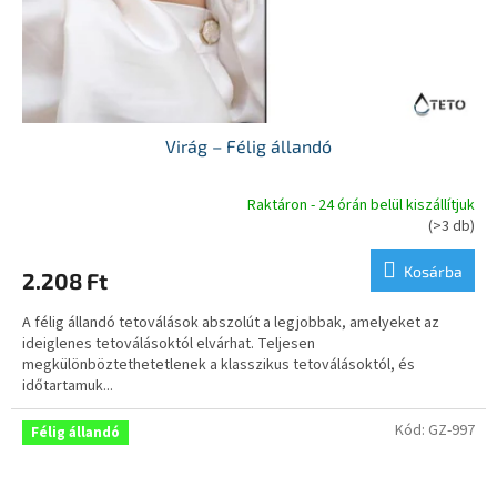
Virág – Félig állandó
Raktáron - 24 órán belül kiszállítjuk
A
(>3 db)
termék
átlagos
Kosárba
2.208 Ft
értékelése
5-
A félig állandó tetoválások abszolút a legjobbak, amelyeket az
ből
ideiglenes tetoválásoktól elvárhat. Teljesen
5,0
megkülönböztethetetlenek a klasszikus tetoválásoktól, és
csillag.
időtartamuk...
Kód:
GZ-997
Félig állandó