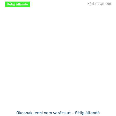
Kód:
GZQB-056
Félig állandó
Okosnak lenni nem varázslat – Félig állandó