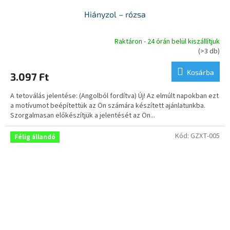
Hiányzol – rózsa
Raktáron - 24 órán belül kiszállítjuk
A
(>3 db)
termék
átlagos
Kosárba
3.097 Ft
értékelése
5-
A tetoválás jelentése: (Angolból fordítva) Új! Az elmúlt napokban ezt
ből
a motívumot beépítettük az Ön számára készített ajánlatunkba.
5,0
Szorgalmasan előkészítjük a jelentését az Ön...
csillag.
Kód:
GZXT-005
Félig állandó