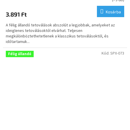
(>3 db)
termék
átlagos
Kosárba
3.891 Ft
értékelése
5-
A félig állandó tetoválások abszolút a legjobbak, amelyeket az
ből
ideiglenes tetoválásoktól elvárhat. Teljesen
5,0
megkülönböztethetetlenek a klasszikus tetoválásoktól, és
csillag.
időtartamuk...
Kód:
SPX-073
Félig állandó