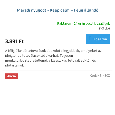
Maradj nyugodt - Keep calm – Félig állandó
Raktáron - 24 órán belül kiszállítjuk
A
(>3 db)
termék
átlagos
Kosárba
3.891 Ft
értékelése
5-
A félig állandó tetoválások abszolút a legjobbak, amelyeket az
ből
ideiglenes tetoválásoktól elvárhat. Teljesen
5,0
megkülönböztethetetlenek a klasszikus tetoválásoktól, és
csillag.
időtartamuk...
Kód:
HB-430X
Akció