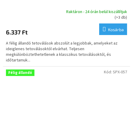
Raktáron - 24 órán belül kiszállítjuk
A
(>3 db)
termék
átlagos
Kosárba
6.337 Ft
értékelése
5-
A félig állandó tetoválások abszolút a legjobbak, amelyeket az
ből
ideiglenes tetoválásoktól elvárhat. Teljesen
4,0
megkülönböztethetetlenek a klasszikus tetoválásoktól, és
csillag.
időtartamuk...
Kód:
SPX-057
Félig állandó