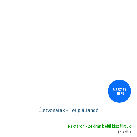
6.337 Ft
–15 %
Életvonalak - Félig állandó
Raktáron - 24 órán belül kiszállítjuk
A
(>3 db)
termék