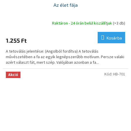
Az élet fája
Raktáron - 24 órán belül kiszállítjuk
(>3 db)
Kosárba
1.255 Ft
A tetoválás jelentése: (Angolból fordítva) A tetoválás
művészetében a fa az egyik legnépszerűbb motívum. Persze valaki
azért választ fát, mert szép. Valójában azonban a fa...
Kód:
HB-701
Akció