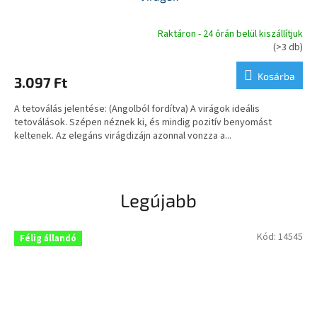
Raktáron - 24 órán belül kiszállítjuk
A
(>3 db)
termék
átlagos
Kosárba
3.097 Ft
értékelése
5-
A tetoválás jelentése: (Angolból fordítva) A virágok ideális
ből
tetoválások. Szépen néznek ki, és mindig pozitív benyomást
5,0
keltenek. Az elegáns virágdizájn azonnal vonzza a...
csillag.
Legújabb
Kód:
14545
Félig állandó