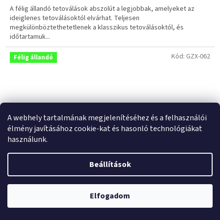
5-
A félig állandó tetoválások abszolút a legjobbak, amelyeket az
ből
ideiglenes tetoválásoktól elvárhat. Teljesen
5,0
megkülönböztethetetlenek a klasszikus tetoválásoktól, és
csillag.
időtartamuk...
Kód:
GZX-062
Félig állandó
A webhely tartalmának megjelenítéséhez és a felhasználói
élmény javításához cookie-kat és hasonló technológiákat
használunk.
Beállítások
Elfogadom