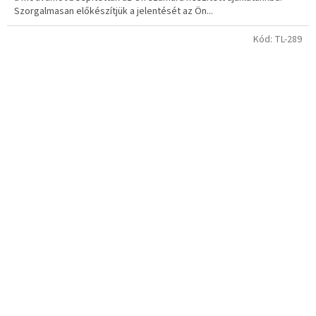
Szorgalmasan előkészítjük a jelentését az Ön...
csillag.
Kód:
TL-289