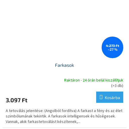
4.273 Ft
–27 %
Farkasok
Raktáron - 24 órán belül kiszállítjuk
A
(>3 db)
termék
átlagos
Kosárba
3.097 Ft
értékelése
5-
A tetoválás jelentése: (Angolból fordítva) A farkast a fény és az élet
ből
szimbólumának tekintik. A farkasok intelligensek és hűségesek.
5,0
Vannak, akik farkastetoválást készítenek,...
csillag.