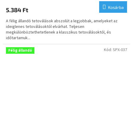
átlagos
Kosárba
5.384 Ft
értékelése
5-
A félig állandó tetoválások abszolút a legjobbak, amelyeket az
ből
ideiglenes tetoválásoktól elvárhat. Teljesen
4,9
megkülönböztethetetlenek a klasszikus tetoválásoktól, és
csillag.
időtartamuk...
Kód:
SPX-037
Félig állandó