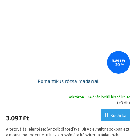
3.891 Ft
–20 %
Romantikus rózsa madárral
Raktáron - 24 órán belül kiszállítjuk
A
(>3 db)
termék
átlagos
Kosárba
3.097 Ft
értékelése
5-
A tetoválás jelentése: (Angolból fordítva) Új! Az elmúlt napokban ezt
ből
a motívumot beépítettük az Ön számára készített ajánlatunkba.
5,0