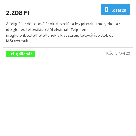
termék
átlagos
Kosárba
2.208 Ft
értékelése
5-
A félig állandó tetoválások abszolút a legjobbak, amelyeket az
ből
ideiglenes tetoválásoktól elvárhat. Teljesen
5,0
megkülönböztethetetlenek a klasszikus tetoválásoktól, és
csillag.
időtartamuk...
Kód:
SPX-120
Félig állandó