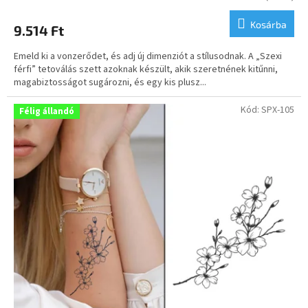
termék
átlagos
Kosárba
9.514 Ft
értékelése
5-
Emeld ki a vonzerődet, és adj új dimenziót a stílusodnak. A „Szexi
ből
férfi” tetoválás szett azoknak készült, akik szeretnének kitűnni,
5,0
magabiztosságot sugározni, és egy kis plusz...
csillag.
Kód:
SPX-105
Félig állandó