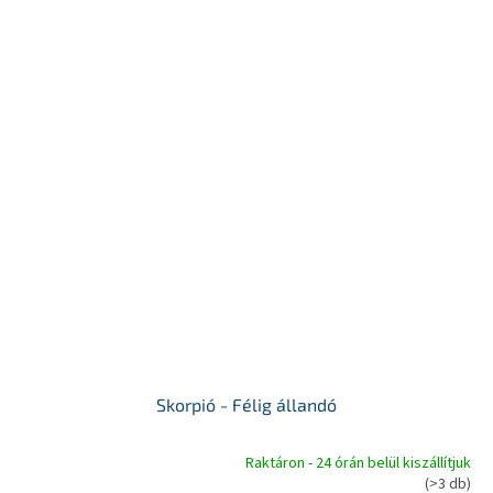
Skorpió - Félig állandó
Raktáron - 24 órán belül kiszállítjuk
A
(>3 db)