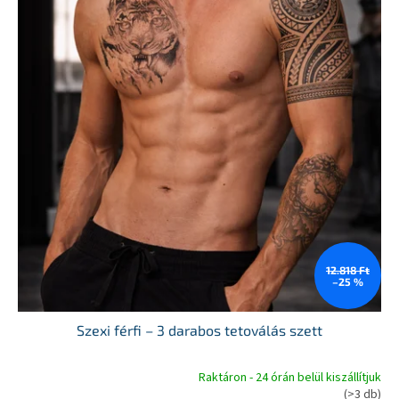
12.818 Ft
–25 %
Szexi férfi – 3 darabos tetoválás szett
Raktáron - 24 órán belül kiszállítjuk
A
(>3 db)