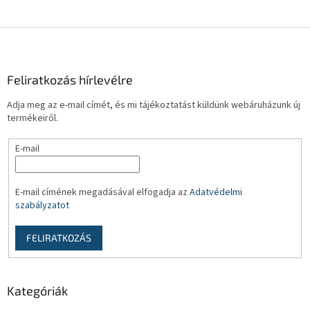
L
á
b
l
Feliratkozás hírlevélre
é
Adja meg az e-mail címét, és mi tájékoztatást küldünk webáruházunk új
c
termékeiről.
E-mail
E-mail címének megadásával elfogadja az
Adatvédelmi
szabályzatot
FELIRATKOZÁS
Kategóriák