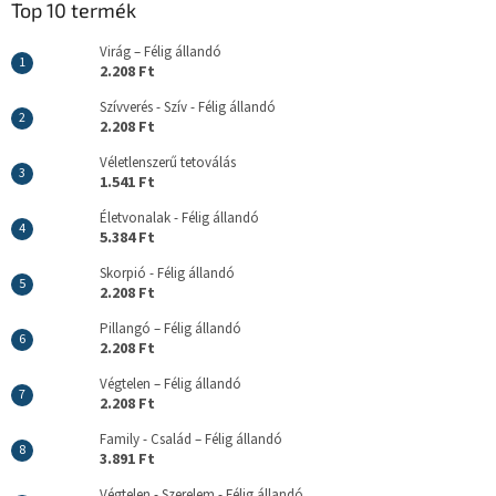
Top 10 termék
Virág – Félig állandó
2.208 Ft
Szívverés - Szív - Félig állandó
2.208 Ft
Véletlenszerű tetoválás
1.541 Ft
Életvonalak - Félig állandó
5.384 Ft
Skorpió - Félig állandó
2.208 Ft
Pillangó – Félig állandó
2.208 Ft
Végtelen – Félig állandó
2.208 Ft
Family - Család – Félig állandó
3.891 Ft
Végtelen - Szerelem - Félig állandó