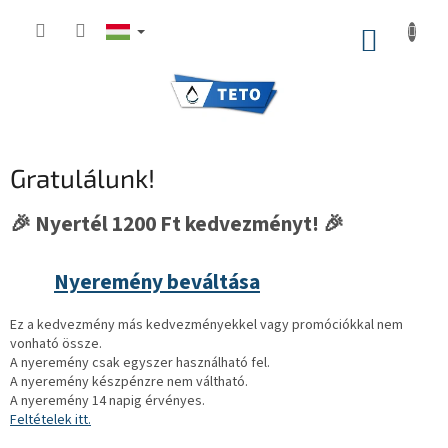
Ugrás
a
KOSÁR
fő
tartalomhoz
Gratulálunk!
🎉 Nyertél 1200 Ft kedvezményt! 🎉
Nyeremény beváltása
Ez a kedvezmény más kedvezményekkel vagy promóciókkal nem
vonható össze.
A nyeremény csak egyszer használható fel.
A nyeremény készpénzre nem váltható.
A nyeremény 14 napig érvényes.
Feltételek itt.