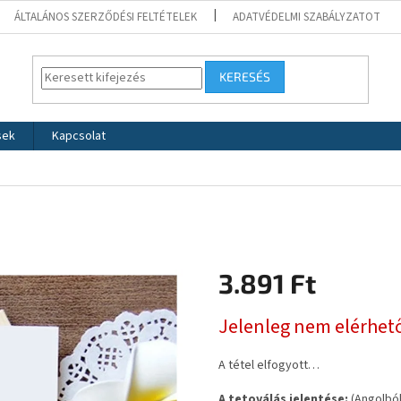
ÁLTALÁNOS SZERZŐDÉSI FELTÉTELEK
ADATVÉDELMI SZABÁLYZATOT
KERESÉS
sek
Kapcsolat
3.891 Ft
Egységár:
Jelenleg nem elérhet
A tétel elfogyott…
A tetoválás jelentése:
(Angolbó