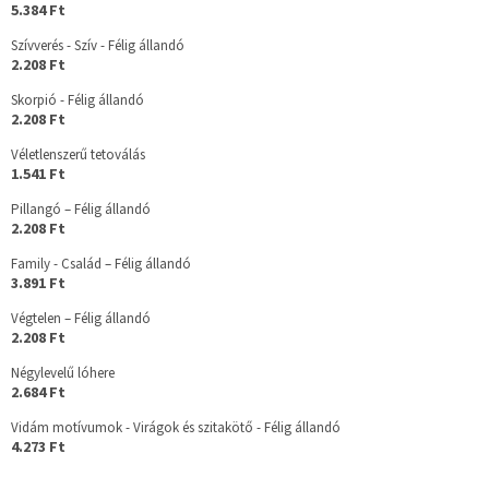
5.384 Ft
Szívverés - Szív - Félig állandó
2.208 Ft
Skorpió - Félig állandó
2.208 Ft
Véletlenszerű tetoválás
1.541 Ft
Pillangó – Félig állandó
2.208 Ft
Family - Család – Félig állandó
3.891 Ft
Végtelen – Félig állandó
2.208 Ft
Négylevelű lóhere
2.684 Ft
Vidám motívumok - Virágok és szitakötő - Félig állandó
4.273 Ft