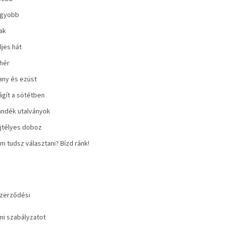
gyobb
jak
ljes hát
hér
any és ezüst
lágít a sötétben
ándék utalványok
jtélyes doboz
m tudsz választani? Bízd ránk!
szerződési
i szabályzatot