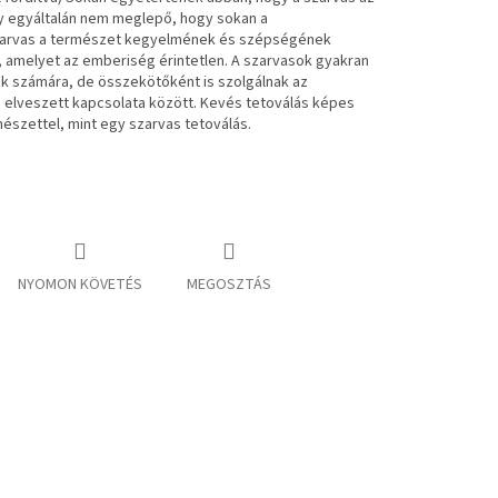
gy egyáltalán nem meglepő, hogy sokan a
 szarvas a természet kegyelmének és szépségének
 amelyet az emberiség érintetlen. A szarvasok gyakran
k számára, de összekötőként is szolgálnak az
 elveszett kapcsolata között. Kevés tetoválás képes
mészettel, mint egy szarvas tetoválás.
NYOMON KÖVETÉS
MEGOSZTÁS