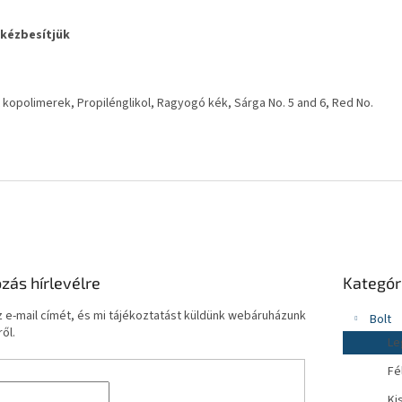
 kézbesítjük
át kopolimerek, Propilénglikol, Ragyogó kék, Sárga No. 5 and 6, Red No.
Kategóriák
ozás hírlevélre
Kategór
átugrása
 e-mail címét, és mi tájékoztatást küldünk webáruházunk
Bolt
ől.
Le
Fé
Ki