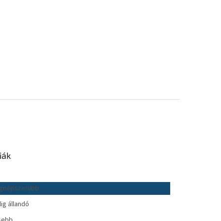
iák
gnépszerűbb
lig állandó
sebb