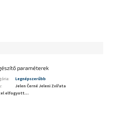
gészítő paraméterek
gória
:
Legnépszerűbb
y
:
Jelen Černé Jeleni Zvířata
tel elfogyott…