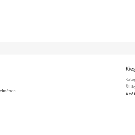
Kie
Kate
Štítk
nyelmében
A té