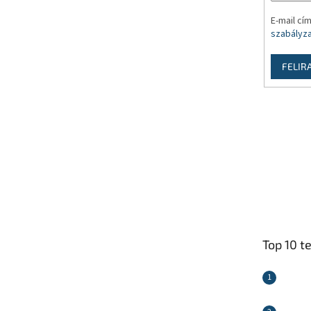
E-mail cí
szabályz
FELIR
Top 10 t