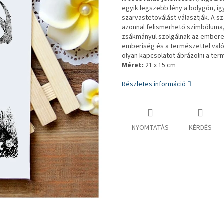
egyik legszebb lény a bolygón, í
szarvastetoválást választják. A
azonnal felismerhető szimbóluma,
zsákmányul szolgálnak az embere
emberiség és a természettel való
olyan kapcsolatot ábrázolni a ter
Méret:
21 x 15 cm
Részletes információ
NYOMTATÁS
KÉRDÉS