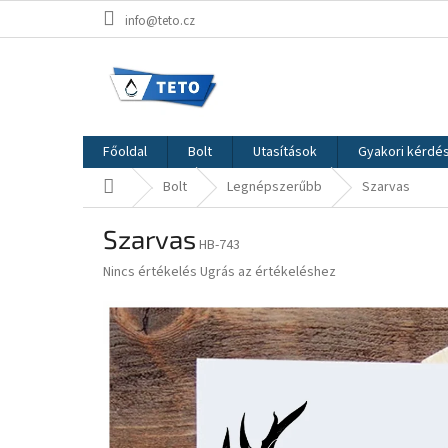
Ugrás
info@teto.cz
a
fő
tartalomhoz
Főoldal
Bolt
Utasítások
Gyakori kérdé
Kezdőlap
Bolt
Legnépszerűbb
Szarvas
Szarvas
HB-743
A
Nincs értékelés
Ugrás az értékeléshez
termék
átlagos
értékelése
5-
ből
0,0
csillag.