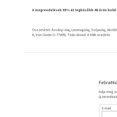
A megrendelések 99%-át legkésőbb 48 órán belül
Összetétel: Ásványi olaj, Lenmagolaj, Szójaolaj, Akril
6, Iron Oxide CI 77499, Titán-dioxid. A KNK eredete.
L
á
b
l
é
Feliratk
c
Adja meg az
új termékeir
E-mail