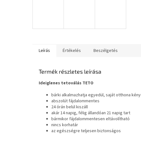
Leírás
Értékelés
Beszélgetés
Termék részletes leírása
Ideiglenes tetoválás TETO
bárki alkalmazhatja egyedül, saját otthona ké
abszolút fájdalommentes
24 órán belül kiszáll
akár 14 napig, félig állandóan 21 napig tart
bármikor fájdalommentesen eltávolítható
nincs korhatár
az egészségre teljesen biztonságos