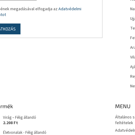
mének megadásával elfogadja az
Adatvédelmi
Na
atot
Uj
Te
ATKOZÁS
Fe
Ar
Vi
Aj
Re
Ne
ermék
MENU
Általános 
Virág – Félig állandó
2.208 Ft
feltételek
Adatvédelm
Életvonalak - Félig állandó