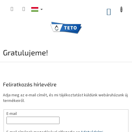
Ugrás
a
KOSÁR
fő
tartalomhoz
Gratulujeme!
L
á
b
l
Feliratkozás hírlevélre
é
Adja meg az e-mail címét, és mi tájékoztatást küldünk webáruházunk új
c
termékeiről.
E-mail