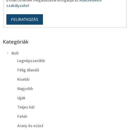
E-mail címének megadásával elfogadja az
Adatvédelmi
szabályzatot
FELIRATKOZÁS
Kategóriák
Bolt
Legnépszerűbb
Félig állandó
Kisebb
Nagyobb
Ujjak
Teljes hát
Fehér
Arany és ezüst