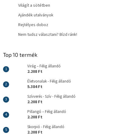
Világít a sötétben
Ajándék utalványok
Rejtélyes doboz
Nem tudsz választani? Bízd ránk!
Top 10 termék
Virág – Félig állandó
2.208 Ft
Életvonalak - Félig állandó
5.384 Ft
Szívverés - Szív - Félig állandó
2.208 Ft
Pillangó – Félig állandó
2.208 Ft
Skorpió - Félig állandó
2.208 Ft