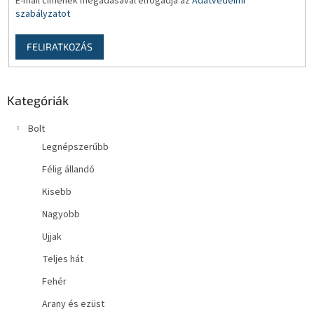
E-mail címének megadásával elfogadja az
Adatvédelmi
szabályzatot
FELIRATKOZÁS
Kategóriák
Bolt
Legnépszerűbb
Félig állandó
Kisebb
Nagyobb
Ujjak
Teljes hát
Fehér
Arany és ezüst