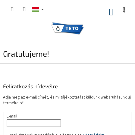
Ugrás
a
KOSÁR
fő
tartalomhoz
Gratulujeme!
L
á
b
l
Feliratkozás hírlevélre
é
Adja meg az e-mail címét, és mi tájékoztatást küldünk webáruházunk új
c
termékeiről.
E-mail