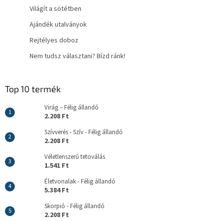
Világít a sötétben
Ajándék utalványok
Rejtélyes doboz
Nem tudsz választani? Bízd ránk!
Top 10 termék
Virág – Félig állandó
2.208 Ft
Szívverés - Szív - Félig állandó
2.208 Ft
Véletlenszerű tetoválás
1.541 Ft
Életvonalak - Félig állandó
5.384 Ft
Skorpió - Félig állandó
2.208 Ft